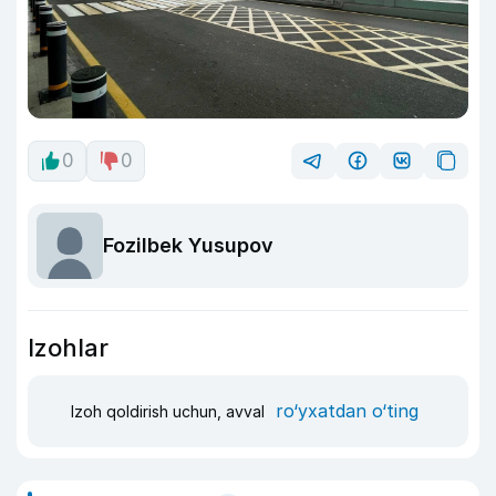
0
0
Fozilbek Yusupov
Izohlar
ro‘yxatdan o‘ting
Izoh qoldirish uchun, avval