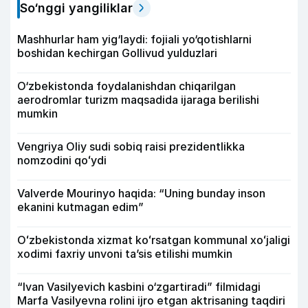
So‘nggi yangiliklar
Mashhurlar ham yig‘laydi: fojiali yo‘qotishlarni
boshidan kechirgan Gollivud yulduzlari
O‘zbekistonda foydalanishdan chiqarilgan
aerodromlar turizm maqsadida ijaraga berilishi
mumkin
Vengriya Oliy sudi sobiq raisi prezidentlikka
nomzodini qoʻydi
Valverde Mourinyo haqida: “Uning bunday inson
ekanini kutmagan edim”
Oʻzbekistonda xizmat koʻrsatgan kommunal xoʻjaligi
xodimi faxriy unvoni taʼsis etilishi mumkin
“Ivan Vasilyevich kasbini o‘zgartiradi” filmidagi
Marfa Vasilyevna rolini ijro etgan aktrisaning taqdiri