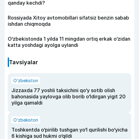
qanday kechdi?
Rossiyada Xitoy avtomobillari sifatsiz benzin sabab
ishdan chiqmoqda
O‘zbekistonda 1 yilda 11 mingdan ortiq erkak o‘zidan
katta yoshdagi ayolga uylandi
Tavsiyalar
O‘zbekiston
Jizzaxda 77 yoshli taksichini qo‘y sotib olish
bahonasida yaylovga olib borib o‘ldirgan yigit 20
yilga qamaldi
O‘zbekiston
Toshkentda o‘pirilib tushgan yo‘l qurilishi bo‘yicha
6 kishiga sud hukmi o‘qildi