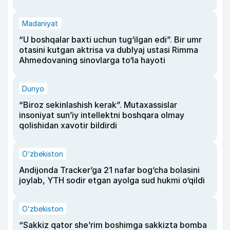
Madaniyat
“U boshqalar baxti uchun tug‘ilgan edi”. Bir umr
otasini kutgan aktrisa va dublyaj ustasi Rimma
Ahmedovaning sinovlarga to‘la hayoti
Dunyo
“Biroz sekinlashish kerak”. Mutaxassislar
insoniyat sun’iy intellektni boshqara olmay
qolishidan xavotir bildirdi
O‘zbekiston
Andijonda Tracker’ga 21 nafar bog‘cha bolasini
joylab, YTH sodir etgan ayolga sud hukmi o‘qildi
O‘zbekiston
“Sakkiz qator she’rim boshimga sakkizta bomba