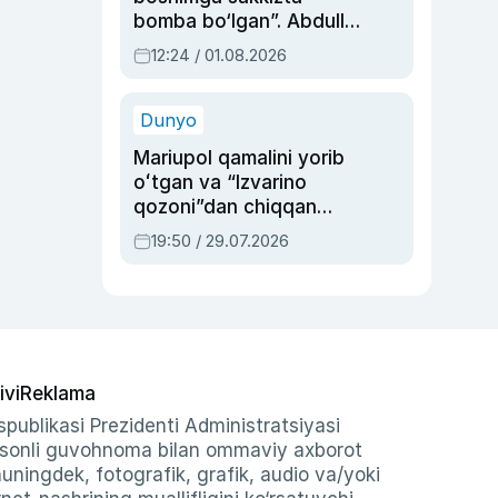
bomba bo‘lgan”. Abdulla
Oripovni siyosiy
12:24 / 01.08.2026
ayblovlardan asrab
qolgan voqea
Dunyo
Mariupol qamalini yorib
oʻtgan va “Izvarino
qozoni”dan chiqqan
qahramon — Ukraina
19:50 / 29.07.2026
armiyasi bosh
qoʻmondoni Drapatiy
haqida
ivi
Reklama
publikasi Prezidenti Administratsiyasi
-sonli guvohnoma bilan ommaviy axborot
shuningdek, fotografik, grafik, audio va/yoki