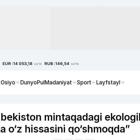
EUR :
RUB :
14 053,18
146,54
so'm
so'm
 Osiyo
Dunyo
Pul
Madaniyat
Sport
Layfstayl
zbekiston mintaqadagi ekologi
a o‘z hissasini qo‘shmoqda”