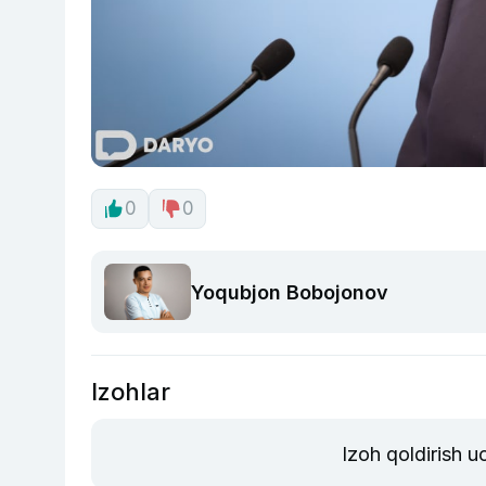
0
0
Yoqubjon Bobojonov
Izohlar
Izoh qoldirish 