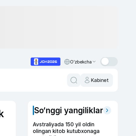
O‘zbekcha
Kabinet
So‘nggi yangiliklar
k
Avstraliyada 150 yil oldin
olingan kitob kutubxonaga