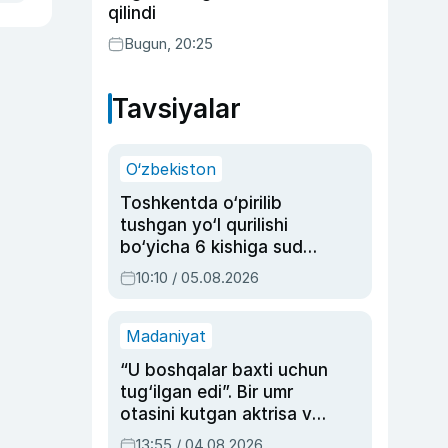
qilindi
Bugun, 20:25
Tavsiyalar
O‘zbekiston
Toshkentda o‘pirilib
tushgan yo‘l qurilishi
bo‘yicha 6 kishiga sud
hukmi o‘qildi
10:10 / 05.08.2026
Madaniyat
“U boshqalar baxti uchun
tug‘ilgan edi”. Bir umr
otasini kutgan aktrisa va
dublyaj ustasi Rimma
13:55 / 04.08.2026