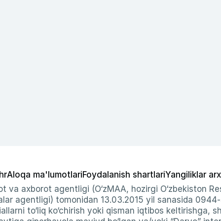
hr
Aloqa ma'lumotlari
Foydalanish shartlari
Yangiliklar arx
t va axborot agentligi (O‘zMAA, hozirgi O‘zbekiston Res
ar agentligi) tomonidan 13.03.2015 yil sanasida 0944
allarni to‘liq ko‘chirish yoki qisman iqtibos keltirishga, 