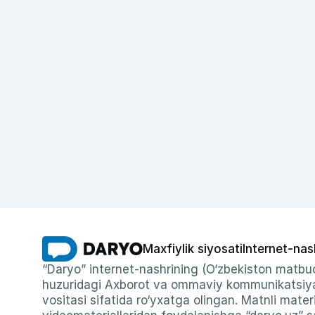
Maxfiylik siyosati
Internet-nas
“Daryo” internet-nashrining (O‘zbekiston matbuo
huzuridagi Axborot va ommaviy kommunikatsiyal
vositasi sifatida ro‘yxatga olingan. Matnli materi