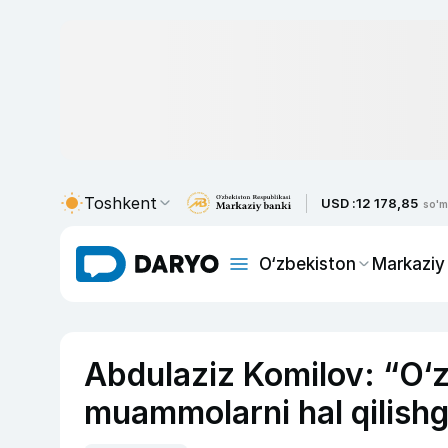
Toshkent
USD :
12 178,85
so'm
O‘zbekiston
Markaziy
Abdulaziz Komilov: “O‘
muammolarni hal qilishg