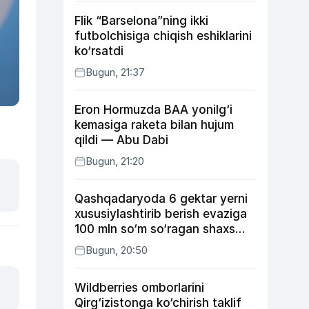
Flik “Barselona”ning ikki
futbolchisiga chiqish eshiklarini
ko‘rsatdi
Bugun, 21:37
Eron Hormuzda BAA yonilg‘i
kemasiga raketa bilan hujum
qildi — Abu Dabi
Bugun, 21:20
Qashqadaryoda 6 gektar yerni
xususiylashtirib berish evaziga
100 mln so‘m so‘ragan shaxs
ushlandi
Bugun, 20:50
Wildberries omborlarini
Qirg‘izistonga ko‘chirish taklif