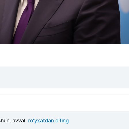
uchun, avval
ro‘yxatdan o‘ting