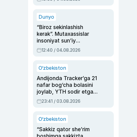
Ahmedovaning
sinovlarga to‘la hayoti
Dunyo
“Biroz sekinlashish
kerak”. Mutaxassislar
insoniyat sun’iy
intellektni boshqara
12:40 / 04.08.2026
olmay qolishidan xavotir
bildirdi
O‘zbekiston
Andijonda Tracker’ga 21
nafar bog‘cha bolasini
joylab, YTH sodir etgan
ayolga sud hukmi o‘qildi
23:41 / 03.08.2026
O‘zbekiston
“Sakkiz qator she’rim
boshimga sakkizta