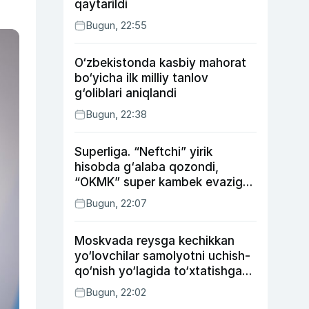
qaytarildi
Bugun, 22:55
O‘zbekistonda kasbiy mahorat
bo‘yicha ilk milliy tanlov
g‘oliblari aniqlandi
Bugun, 22:38
Superliga. “Neftchi” yirik
hisobda g‘alaba qozondi,
“OKMK” super kambek evaziga
“Bunyodkor”dan ustun keldi,
Bugun, 22:07
“Nasaf” durang qayd etdi
Moskvada reysga kechikkan
yo‘lovchilar samolyotni uchish-
qo‘nish yo‘lagida to‘xtatishga
urindi (video)
Bugun, 22:02