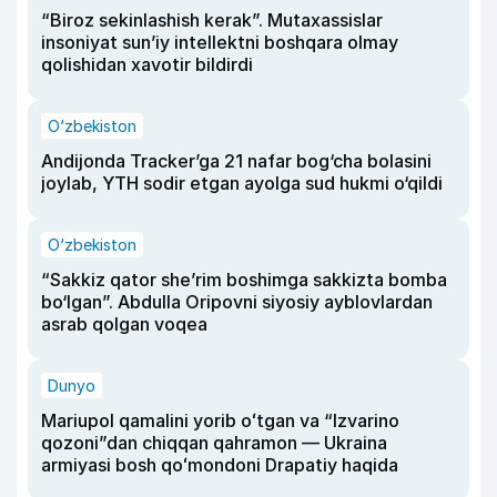
“Biroz sekinlashish kerak”. Mutaxassislar
insoniyat sun’iy intellektni boshqara olmay
qolishidan xavotir bildirdi
O‘zbekiston
Andijonda Tracker’ga 21 nafar bog‘cha bolasini
joylab, YTH sodir etgan ayolga sud hukmi o‘qildi
O‘zbekiston
“Sakkiz qator she’rim boshimga sakkizta bomba
bo‘lgan”. Abdulla Oripovni siyosiy ayblovlardan
asrab qolgan voqea
Dunyo
Mariupol qamalini yorib oʻtgan va “Izvarino
qozoni”dan chiqqan qahramon — Ukraina
armiyasi bosh qoʻmondoni Drapatiy haqida