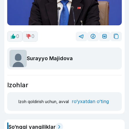
0
0
Surayyo Majidova
Izohlar
ro‘yxatdan o‘ting
Izoh qoldirish uchun, avval
So‘nggi yangiliklar