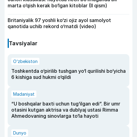
marta o‘qish kerak bo‘lgan kitoblar (II qism)
Britaniyalik 97 yoshli ko‘zi ojiz ayol samolyot
qanotida uchib rekord o‘rnatdi (video)
Tavsiyalar
O‘zbekiston
Toshkentda o‘pirilib tushgan yo‘l qurilishi bo‘yicha
6 kishiga sud hukmi o‘qildi
Madaniyat
“U boshqalar baxti uchun tug‘ilgan edi”. Bir umr
otasini kutgan aktrisa va dublyaj ustasi Rimma
Ahmedovaning sinovlarga to‘la hayoti
Dunyo