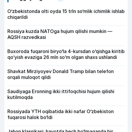
O‘zbekistonda olti oyda 15 trln so‘mlik ichimlik ishlab
chiqarildi
Rossiya kuzda NATOga hujum qilishi mumkin —
AQSH razvedkasi
Buxoroda fuqaroni biryo‘la 4-kursdan o’qishga kiritib
qo’yish evaziga 26 mln so’m olgan shaxs ushlandi
Shavkat Mirziyoyev Donald Tramp bilan telefon
orqali muloqot qildi
Saudiyaga Eronning ikki ittifoqchisi hujum qilishi
kutilmoqda
Rossiyada YTH oqibatida ikki nafar O‘zbekiston
fuqarosi halok bo‘ldi
Jahon klassikasi: hayotda hech bo‘lmaganda bir