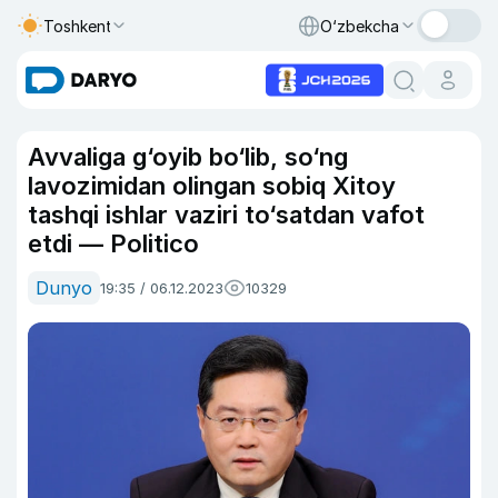
Toshkent
O‘zbekcha
Avvaliga g‘oyib bo‘lib, so‘ng
lavozimidan olingan sobiq Xitoy
tashqi ishlar vaziri to‘satdan vafot
etdi — Politico
Dunyo
19:35 / 06.12.2023
10329