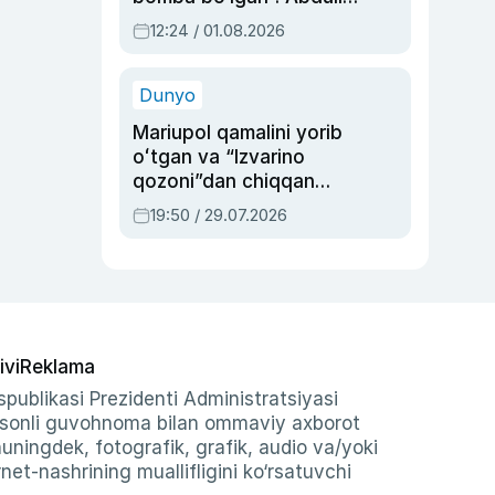
Oripovni siyosiy
12:24 / 01.08.2026
ayblovlardan asrab
qolgan voqea
Dunyo
Mariupol qamalini yorib
oʻtgan va “Izvarino
qozoni”dan chiqqan
qahramon — Ukraina
19:50 / 29.07.2026
armiyasi bosh
qoʻmondoni Drapatiy
haqida
ivi
Reklama
publikasi Prezidenti Administratsiyasi
-sonli guvohnoma bilan ommaviy axborot
shuningdek, fotografik, grafik, audio va/yoki
et-nashrining muallifligini ko‘rsatuvchi