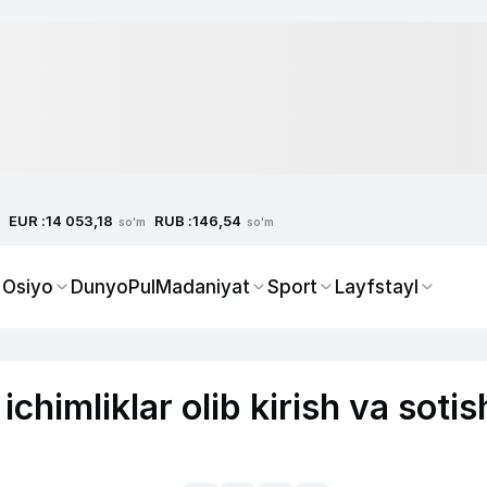
EUR :
RUB :
14 053,18
146,54
so'm
so'm
 Osiyo
Dunyo
Pul
Madaniyat
Sport
Layfstayl
ichimliklar olib kirish va sotis