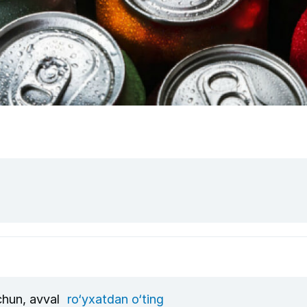
uchun, avval
ro‘yxatdan o‘ting