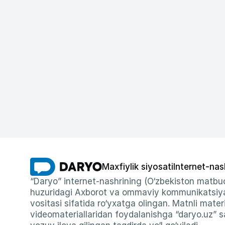
Maxfiylik siyosati
Internet-nas
“Daryo” internet-nashrining (O‘zbekiston matbuo
huzuridagi Axborot va ommaviy kommunikatsiyal
vositasi sifatida ro‘yxatga olingan. Matnli materi
videomateriallaridan foydalanishga “daryo.uz” sa