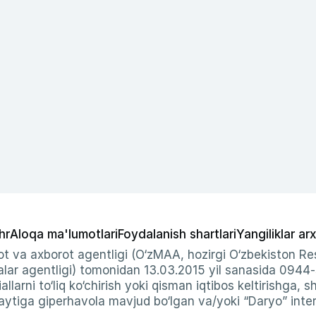
hr
Aloqa ma'lumotlari
Foydalanish shartlari
Yangiliklar arx
t va axborot agentligi (O‘zMAA, hozirgi O‘zbekiston Res
ar agentligi) tomonidan 13.03.2015 yil sanasida 0944
allarni to‘liq ko‘chirish yoki qisman iqtibos keltirishga, 
ytiga giperhavola mavjud bo‘lgan va/yoki “Daryo” intern