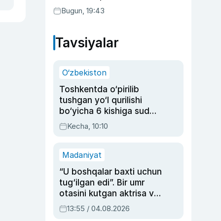
Bugun, 19:43
Tavsiyalar
O‘zbekiston
Toshkentda o‘pirilib
tushgan yo‘l qurilishi
bo‘yicha 6 kishiga sud
hukmi o‘qildi
Kecha, 10:10
Madaniyat
“U boshqalar baxti uchun
tug‘ilgan edi”. Bir umr
otasini kutgan aktrisa va
dublyaj ustasi Rimma
13:55 / 04.08.2026
Ahmedovaning