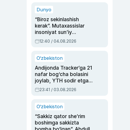
sinovlarga to‘la hayoti
Dunyo
“Biroz sekinlashish
kerak”. Mutaxassislar
insoniyat sun’iy
intellektni boshqara
12:40 / 04.08.2026
olmay qolishidan xavotir
bildirdi
O‘zbekiston
Andijonda Tracker’ga 21
nafar bog‘cha bolasini
joylab, YTH sodir etgan
ayolga sud hukmi o‘qildi
23:41 / 03.08.2026
O‘zbekiston
“Sakkiz qator she’rim
boshimga sakkizta
bomba bo‘lgan”. Abdulla