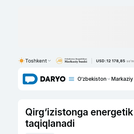
Toshkent
USD :
12 178,85
so'm
O‘zbekiston
Markaziy
Qirg‘izistonga energetik 
taqiqlanadi