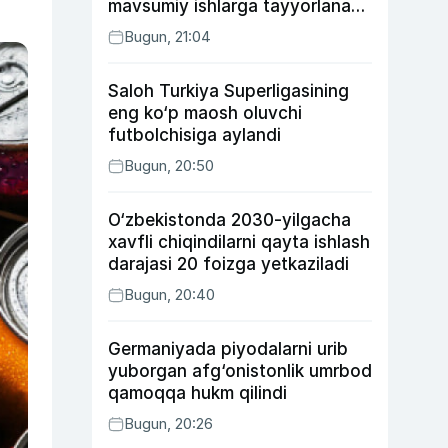
mavsumiy ishlarga tayyorlanadi
va joylashtiriladi
Bugun, 21:04
Saloh Turkiya Superligasining
eng ko‘p maosh oluvchi
futbolchisiga aylandi
Bugun, 20:50
O‘zbekistonda 2030-yilgacha
xavfli chiqindilarni qayta ishlash
darajasi 20 foizga yetkaziladi
Bugun, 20:40
Germaniyada piyodalarni urib
yuborgan afg‘onistonlik umrbod
qamoqqa hukm qilindi
Bugun, 20:26