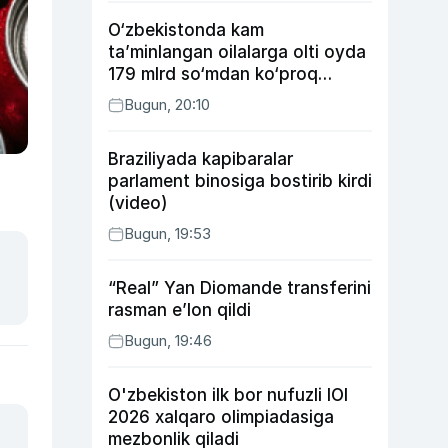
O‘zbekistonda kam
ta’minlangan oilalarga olti oyda
179 mlrd so‘mdan ko‘proq
ijtimoiy keshbek to‘lab berildi
Bugun, 20:10
Braziliyada kapibaralar
parlament binosiga bostirib kirdi
(video)
Bugun, 19:53
“Real” Yan Diomande transferini
rasman e’lon qildi
Bugun, 19:46
O'zbekiston ilk bor nufuzli IOI
2026 xalqaro olimpiadasiga
mezbonlik qiladi