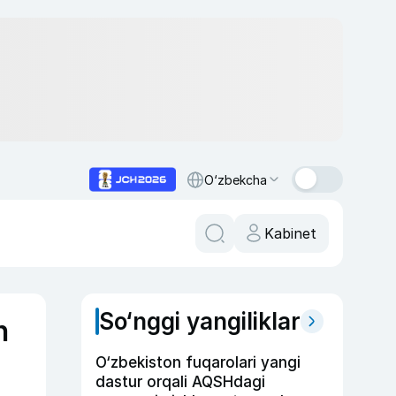
O‘zbekcha
Kabinet
So‘nggi yangiliklar
h
O‘zbekiston fuqarolari yangi
dastur orqali AQSHdagi