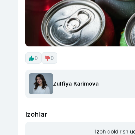
0
0
Zulfiya Karimova
Izohlar
Izoh qoldirish 