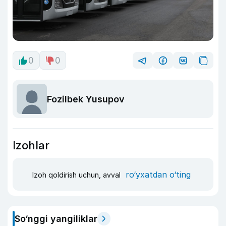
0
0
Fozilbek Yusupov
Izohlar
ro‘yxatdan o‘ting
Izoh qoldirish uchun, avval
So‘nggi yangiliklar