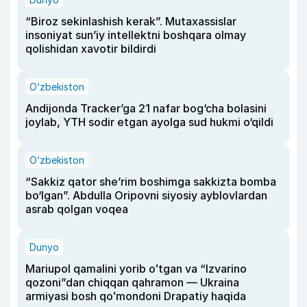
“Biroz sekinlashish kerak”. Mutaxassislar
insoniyat sun’iy intellektni boshqara olmay
qolishidan xavotir bildirdi
O‘zbekiston
Andijonda Tracker’ga 21 nafar bog‘cha bolasini
joylab, YTH sodir etgan ayolga sud hukmi o‘qildi
O‘zbekiston
“Sakkiz qator she’rim boshimga sakkizta bomba
bo‘lgan”. Abdulla Oripovni siyosiy ayblovlardan
asrab qolgan voqea
Dunyo
Mariupol qamalini yorib oʻtgan va “Izvarino
qozoni”dan chiqqan qahramon — Ukraina
armiyasi bosh qoʻmondoni Drapatiy haqida