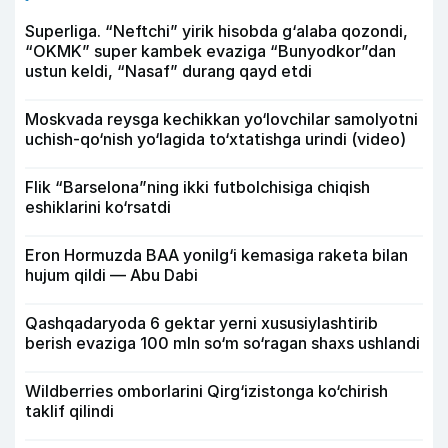
Superliga. “Neftchi” yirik hisobda g‘alaba qozondi,
“OKMK” super kambek evaziga “Bunyodkor”dan
ustun keldi, “Nasaf” durang qayd etdi
Moskvada reysga kechikkan yo‘lovchilar samolyotni
uchish-qo‘nish yo‘lagida to‘xtatishga urindi (video)
Flik “Barselona”ning ikki futbolchisiga chiqish
eshiklarini ko‘rsatdi
Eron Hormuzda BAA yonilg‘i kemasiga raketa bilan
hujum qildi — Abu Dabi
Qashqadaryoda 6 gektar yerni xususiylashtirib
berish evaziga 100 mln so‘m so‘ragan shaxs ushlandi
Wildberries omborlarini Qirg‘izistonga ko‘chirish
taklif qilindi