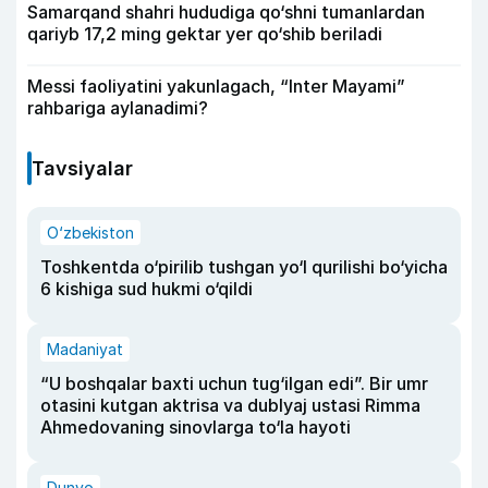
Samarqand shahri hududiga qo‘shni tumanlardan
qariyb 17,2 ming gektar yer qo‘shib beriladi
Messi faoliyatini yakunlagach, “Inter Mayami”
rahbariga aylanadimi?
Tavsiyalar
O‘zbekiston
Toshkentda o‘pirilib tushgan yo‘l qurilishi bo‘yicha
6 kishiga sud hukmi o‘qildi
Madaniyat
“U boshqalar baxti uchun tug‘ilgan edi”. Bir umr
otasini kutgan aktrisa va dublyaj ustasi Rimma
Ahmedovaning sinovlarga to‘la hayoti
Dunyo