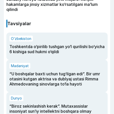
hakamlarga jinsiy xizmatlar ko‘rsatilgani ma’lum
qilindi
Tavsiyalar
O‘zbekiston
Toshkentda o‘pirilib tushgan yo‘l qurilishi bo‘yicha
6 kishiga sud hukmi o‘qildi
Madaniyat
“U boshqalar baxti uchun tug‘ilgan edi”. Bir umr
otasini kutgan aktrisa va dublyaj ustasi Rimma
Ahmedovaning sinovlarga to‘la hayoti
Dunyo
“Biroz sekinlashish kerak”. Mutaxassislar
insoniyat sun’iy intellektni boshqara olmay