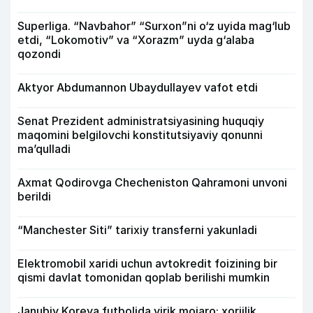
Superliga. “Navbahor” “Surxon”ni o‘z uyida mag‘lub
etdi, “Lokomotiv” va “Xorazm” uyda g‘alaba
qozondi
Aktyor Abdu­mannon Ubaydullayev vafot etdi
Senat Prezident administratsiyasining huquqiy
maqomini belgilovchi konstitutsiyaviy qonunni
ma’qulladi
Axmat Qodirovga Checheniston Qahramoni unvoni
berildi
“Manchester Siti” tarixiy transferni yakunladi
Elektromobil xaridi uchun avtokredit foizining bir
qismi davlat tomonidan qoplab berilishi mumkin
Janubiy Koreya futbolida yirik mojaro: xorijlik