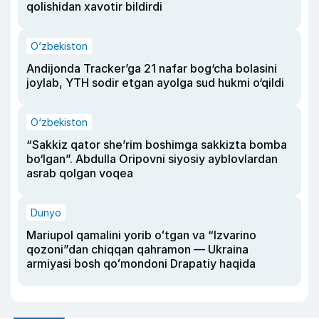
qolishidan xavotir bildirdi
O‘zbekiston
Andijonda Tracker’ga 21 nafar bog‘cha bolasini
joylab, YTH sodir etgan ayolga sud hukmi o‘qildi
O‘zbekiston
“Sakkiz qator she’rim boshimga sakkizta bomba
bo‘lgan”. Abdulla Oripovni siyosiy ayblovlardan
asrab qolgan voqea
Dunyo
Mariupol qamalini yorib oʻtgan va “Izvarino
qozoni”dan chiqqan qahramon — Ukraina
armiyasi bosh qoʻmondoni Drapatiy haqida