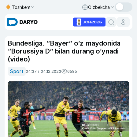
Toshkent
O‘zbekcha
Bundesliga. “Bayer” o‘z maydonida
“Borussiya D” bilan durang o‘ynadi
(video)
Sport
04:37 / 04.12.2023
6585