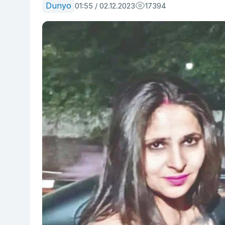
Dunyo
01:55 / 02.12.2023
17394