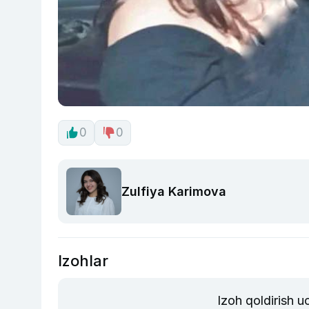
0
0
Zulfiya Karimova
Izohlar
Izoh qoldirish 