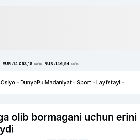
EUR :
RUB :
14 053,18
146,54
so'm
so'm
 Osiyo
Dunyo
Pul
Madaniyat
Sport
Layfstayl
a olib bormagani uchun erini
‘ydi