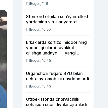
Bugun, 11:11
Stenford olimlari sun’iy intellekt
yordamida viruslar yaratdi
Bugun, 10:55
Erkaklarda kortizol miqdorining
yuqoriligi ularni tavakkal
qilishga undaydi — yangi
tadqiqot
Bugun, 10:45
Urganchda fuqaro BYD bilan
uchta avtomobilni qasddan urdi
Bugun, 10:43
O‘zbekistonda chorvachilik
sohasida subsidiyalar ajratiladi