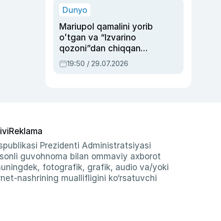
Dunyo
Mariupol qamalini yorib
oʻtgan va “Izvarino
qozoni”dan chiqqan
qahramon — Ukraina
19:50 / 29.07.2026
armiyasi bosh
qoʻmondoni Drapatiy
haqida
ivi
Reklama
publikasi Prezidenti Administratsiyasi
-sonli guvohnoma bilan ommaviy axborot
shuningdek, fotografik, grafik, audio va/yoki
et-nashrining muallifligini ko‘rsatuvchi