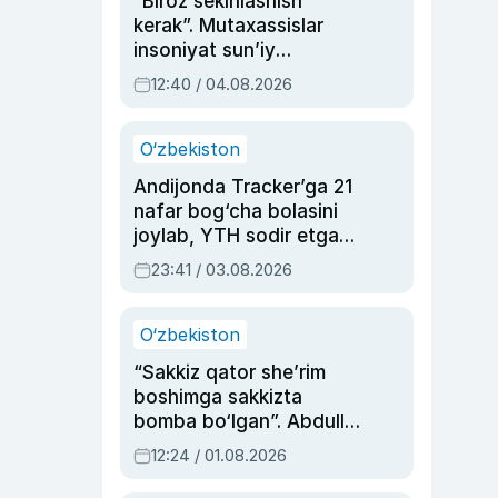
“Biroz sekinlashish
kerak”. Mutaxassislar
insoniyat sun’iy
intellektni boshqara
12:40 / 04.08.2026
olmay qolishidan xavotir
bildirdi
O‘zbekiston
Andijonda Tracker’ga 21
nafar bog‘cha bolasini
joylab, YTH sodir etgan
ayolga sud hukmi o‘qildi
23:41 / 03.08.2026
O‘zbekiston
“Sakkiz qator she’rim
boshimga sakkizta
bomba bo‘lgan”. Abdulla
Oripovni siyosiy
12:24 / 01.08.2026
ayblovlardan asrab
qolgan voqea