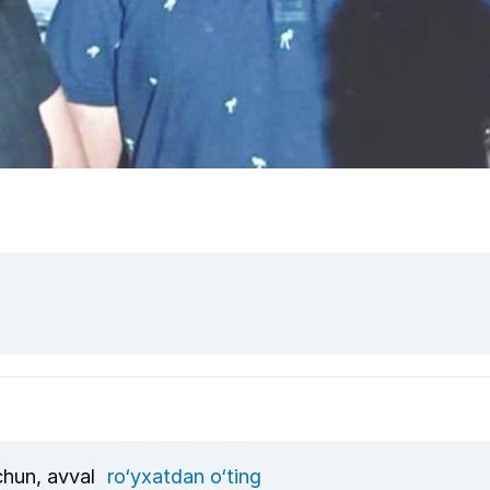
uchun, avval
ro‘yxatdan o‘ting