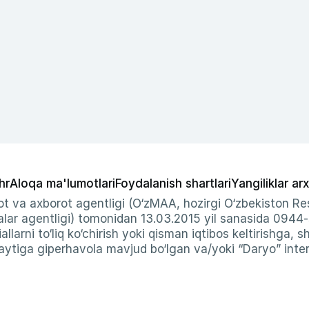
hr
Aloqa ma'lumotlari
Foydalanish shartlari
Yangiliklar arx
t va axborot agentligi (O‘zMAA, hozirgi O‘zbekiston Res
ar agentligi) tomonidan 13.03.2015 yil sanasida 0944
allarni to‘liq ko‘chirish yoki qisman iqtibos keltirishga, 
ytiga giperhavola mavjud bo‘lgan va/yoki “Daryo” intern