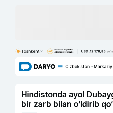
Toshkent
USD :
12 178,85
so'm
O‘zbekiston
Markaziy
Hindistonda ayol Dubayg
bir zarb bilan o‘ldirib qo