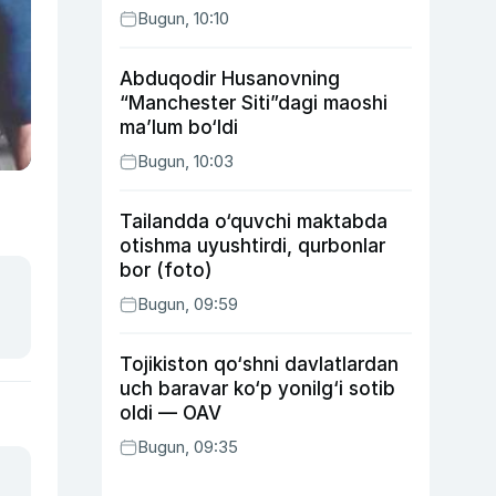
Bugun, 10:10
Abduqodir Husanovning
“Manchester Siti”dagi maoshi
ma’lum bo‘ldi
Bugun, 10:03
Tailandda o‘quvchi maktabda
otishma uyushtirdi, qurbonlar
bor (foto)
Bugun, 09:59
Tojikiston qo‘shni davlatlardan
uch baravar ko‘p yonilg‘i sotib
oldi — OAV
Bugun, 09:35