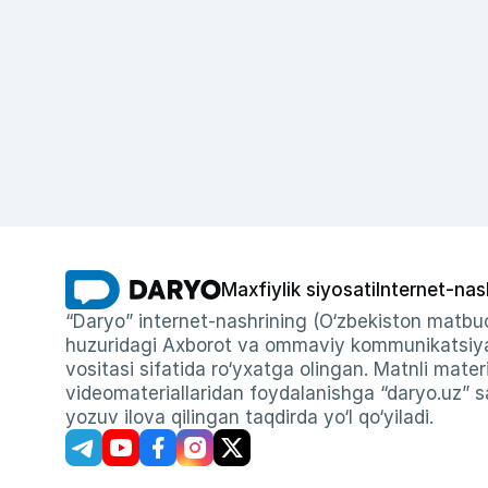
Maxfiylik siyosati
Internet-nas
“Daryo” internet-nashrining (O‘zbekiston matbuo
huzuridagi Axborot va ommaviy kommunikatsiyal
vositasi sifatida ro‘yxatga olingan. Matnli materi
videomateriallaridan foydalanishga “daryo.uz” sa
yozuv ilova qilingan taqdirda yo‘l qo‘yiladi.