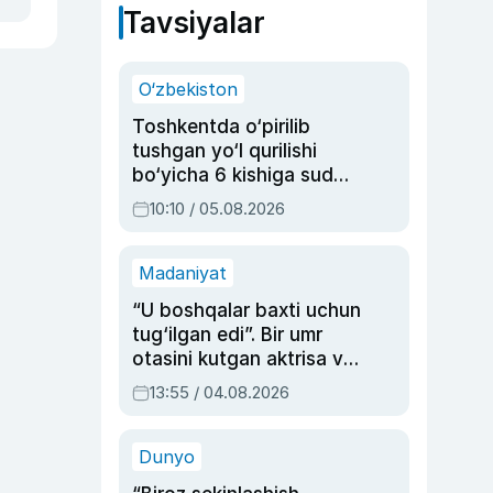
Tavsiyalar
O‘zbekiston
Toshkentda o‘pirilib
tushgan yo‘l qurilishi
bo‘yicha 6 kishiga sud
hukmi o‘qildi
10:10 / 05.08.2026
Madaniyat
“U boshqalar baxti uchun
tug‘ilgan edi”. Bir umr
otasini kutgan aktrisa va
dublyaj ustasi Rimma
13:55 / 04.08.2026
Ahmedovaning
sinovlarga to‘la hayoti
Dunyo