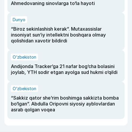
Ahmedovaning sinovlarga to‘la hayoti
Dunyo
“Biroz sekinlashish kerak”. Mutaxassislar
insoniyat sun’iy intellektni boshqara olmay
qolishidan xavotir bildirdi
O‘zbekiston
Andijonda Tracker’ga 21 nafar bog‘cha bolasini
joylab, YTH sodir etgan ayolga sud hukmi o‘qildi
O‘zbekiston
“Sakkiz qator she’rim boshimga sakkizta bomba
bo‘lgan”. Abdulla Oripovni siyosiy ayblovlardan
asrab qolgan voqea