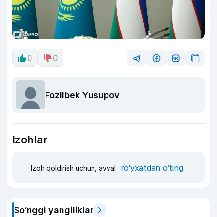
0
0
Fozilbek Yusupov
Izohlar
ro‘yxatdan o‘ting
Izoh qoldirish uchun, avval
So‘nggi yangiliklar