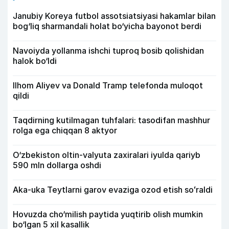
Janubiy Koreya futbol assotsiatsiyasi hakamlar bilan
bog‘liq sharmandali holat bo‘yicha bayonot berdi
Navoiyda yollanma ishchi tuproq bosib qolishidan
halok bo‘ldi
Ilhom Aliyev va Donald Tramp telefonda muloqot
qildi
Taqdirning kutilmagan tuhfalari: tasodifan mashhur
rolga ega chiqqan 8 aktyor
O‘zbekiston oltin-valyuta zaxiralari iyulda qariyb
590 mln dollarga oshdi
Aka-uka Teytlarni garov evaziga ozod etish soʻraldi
Hovuzda cho‘milish paytida yuqtirib olish mumkin
bo‘lgan 5 xil kasallik