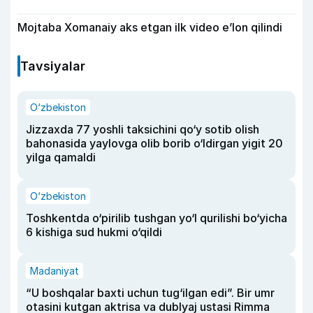
Mojtaba Xomanaiy aks etgan ilk video e’lon qilindi
Tavsiyalar
O‘zbekiston
Jizzaxda 77 yoshli taksichini qo‘y sotib olish
bahonasida yaylovga olib borib o‘ldirgan yigit 20
yilga qamaldi
O‘zbekiston
Toshkentda o‘pirilib tushgan yo‘l qurilishi bo‘yicha
6 kishiga sud hukmi o‘qildi
Madaniyat
“U boshqalar baxti uchun tug‘ilgan edi”. Bir umr
otasini kutgan aktrisa va dublyaj ustasi Rimma