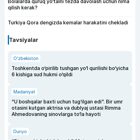
Bolalarda quruq yo‘talni tezda davolash uchun nima
qilish kerak?
Turkiya Qora dengizda kemalar harakatini chekladi
Tavsiyalar
O‘zbekiston
Toshkentda o‘pirilib tushgan yo‘l qurilishi bo‘yicha
6 kishiga sud hukmi o‘qildi
Madaniyat
“U boshqalar baxti uchun tug‘ilgan edi”. Bir umr
otasini kutgan aktrisa va dublyaj ustasi Rimma
Ahmedovaning sinovlarga to‘la hayoti
Dunyo