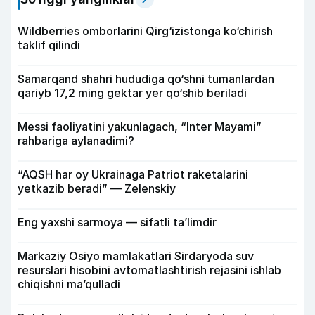
Wildberries omborlarini Qirg‘izistonga ko‘chirish
taklif qilindi
Samarqand shahri hududiga qo‘shni tumanlardan
qariyb 17,2 ming gektar yer qo‘shib beriladi
Messi faoliyatini yakunlagach, “Inter Mayami”
rahbariga aylanadimi?
“AQSH har oy Ukrainaga Patriot raketalarini
yetkazib beradi” — Zelenskiy
Eng yaxshi sarmoya — sifatli ta’limdir
Markaziy Osiyo mamlakatlari Sirdaryoda suv
resurslari hisobini avtomatlashtirish rejasini ishlab
chiqishni ma’qulladi