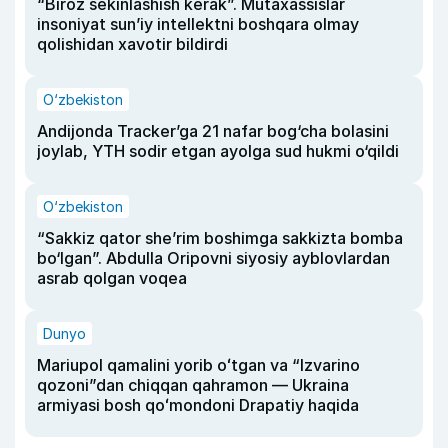
“Biroz sekinlashish kerak”. Mutaxassislar
insoniyat sun’iy intellektni boshqara olmay
qolishidan xavotir bildirdi
O‘zbekiston
Andijonda Tracker’ga 21 nafar bog‘cha bolasini
joylab, YTH sodir etgan ayolga sud hukmi o‘qildi
O‘zbekiston
“Sakkiz qator she’rim boshimga sakkizta bomba
bo‘lgan”. Abdulla Oripovni siyosiy ayblovlardan
asrab qolgan voqea
Dunyo
Mariupol qamalini yorib oʻtgan va “Izvarino
qozoni”dan chiqqan qahramon — Ukraina
armiyasi bosh qoʻmondoni Drapatiy haqida