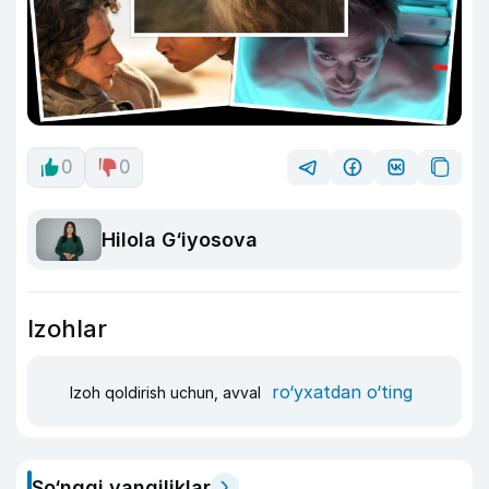
0
0
Hilola G‘iyosova
Izohlar
ro‘yxatdan o‘ting
Izoh qoldirish uchun, avval
So‘nggi yangiliklar