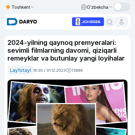
Toshkent
O‘zbekcha
2024-yilning qaynoq premyeralari:
sevimli filmlarning davomi, qiziqarli
remeyklar va butunlay yangi loyihalar
Layfstayl
16:30 / 01.12.2023
13886