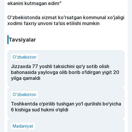
ekanini kutmagan edim”
Oʻzbekistonda xizmat koʻrsatgan kommunal xoʻjaligi
xodimi faxriy unvoni taʼsis etilishi mumkin
Tavsiyalar
O‘zbekiston
Jizzaxda 77 yoshli taksichini qo‘y sotib olish
bahonasida yaylovga olib borib o‘ldirgan yigit 20
yilga qamaldi
O‘zbekiston
Toshkentda o‘pirilib tushgan yo‘l qurilishi bo‘yicha
6 kishiga sud hukmi o‘qildi
Madaniyat