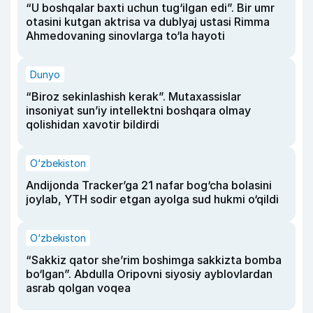
“U boshqalar baxti uchun tug‘ilgan edi”. Bir umr
otasini kutgan aktrisa va dublyaj ustasi Rimma
Ahmedovaning sinovlarga to‘la hayoti
Dunyo
“Biroz sekinlashish kerak”. Mutaxassislar
insoniyat sun’iy intellektni boshqara olmay
qolishidan xavotir bildirdi
O‘zbekiston
Andijonda Tracker’ga 21 nafar bog‘cha bolasini
joylab, YTH sodir etgan ayolga sud hukmi o‘qildi
O‘zbekiston
“Sakkiz qator she’rim boshimga sakkizta bomba
bo‘lgan”. Abdulla Oripovni siyosiy ayblovlardan
asrab qolgan voqea