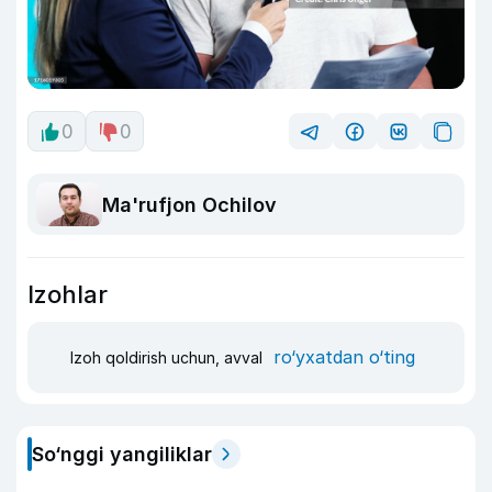
0
0
Ma'rufjon Ochilov
Izohlar
ro‘yxatdan o‘ting
Izoh qoldirish uchun, avval
So‘nggi yangiliklar