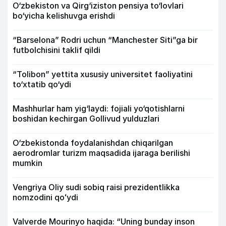
O‘zbekiston va Qirg‘iziston pensiya to‘lovlari
bo‘yicha kelishuvga erishdi
“Barselona” Rodri uchun “Manchester Siti”ga bir
futbolchisini taklif qildi
“Tolibon” yettita xususiy universitet faoliyatini
to‘xtatib qo‘ydi
Mashhurlar ham yig‘laydi: fojiali yo‘qotishlarni
boshidan kechirgan Gollivud yulduzlari
O‘zbekistonda foydalanishdan chiqarilgan
aerodromlar turizm maqsadida ijaraga berilishi
mumkin
Vengriya Oliy sudi sobiq raisi prezidentlikka
nomzodini qoʻydi
Valverde Mourinyo haqida: “Uning bunday inson