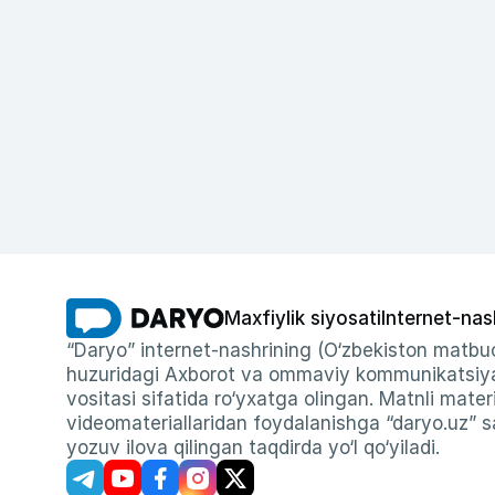
Maxfiylik siyosati
Internet-nas
“Daryo” internet-nashrining (O‘zbekiston matbuo
huzuridagi Axborot va ommaviy kommunikatsiyal
vositasi sifatida ro‘yxatga olingan. Matnli materi
videomateriallaridan foydalanishga “daryo.uz” sa
yozuv ilova qilingan taqdirda yo‘l qo‘yiladi.