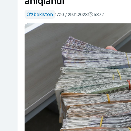
aniqlandi
O‘zbekiston
17:10 / 29.11.2023
5372