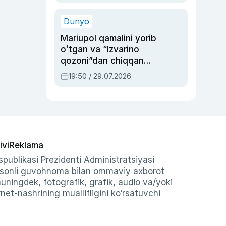
qolgan voqea
Dunyo
Mariupol qamalini yorib
oʻtgan va “Izvarino
qozoni”dan chiqqan
qahramon — Ukraina
19:50 / 29.07.2026
armiyasi bosh
qoʻmondoni Drapatiy
haqida
ivi
Reklama
publikasi Prezidenti Administratsiyasi
-sonli guvohnoma bilan ommaviy axborot
shuningdek, fotografik, grafik, audio va/yoki
et-nashrining muallifligini ko‘rsatuvchi