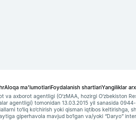
hr
Aloqa ma'lumotlari
Foydalanish shartlari
Yangiliklar arx
t va axborot agentligi (O‘zMAA, hozirgi O‘zbekiston Res
ar agentligi) tomonidan 13.03.2015 yil sanasida 0944
allarni to‘liq ko‘chirish yoki qisman iqtibos keltirishga, 
ytiga giperhavola mavjud bo‘lgan va/yoki “Daryo” intern