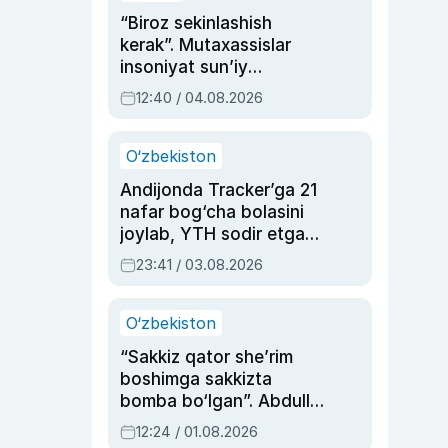
“Biroz sekinlashish
kerak”. Mutaxassislar
insoniyat sun’iy
intellektni boshqara
12:40 / 04.08.2026
olmay qolishidan xavotir
bildirdi
O‘zbekiston
Andijonda Tracker’ga 21
nafar bog‘cha bolasini
joylab, YTH sodir etgan
ayolga sud hukmi o‘qildi
23:41 / 03.08.2026
O‘zbekiston
“Sakkiz qator she’rim
boshimga sakkizta
bomba bo‘lgan”. Abdulla
Oripovni siyosiy
12:24 / 01.08.2026
ayblovlardan asrab