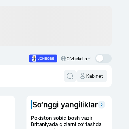
O‘zbekcha
Kabinet
So‘nggi yangiliklar
Pokiston sobiq bosh vaziri
Britaniyada qizlarni zo‘rlashda