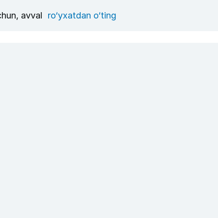
uchun, avval
ro‘yxatdan o‘ting