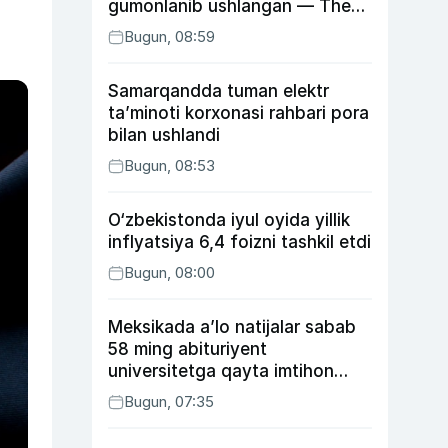
gumonlanib ushlangan — The
Guardian
Bugun, 08:59
Samarqandda tuman elektr
ta’minoti korxonasi rahbari pora
bilan ushlandi
Bugun, 08:53
O‘zbekistonda iyul oyida yillik
inflyatsiya 6,4 foizni tashkil etdi
Bugun, 08:00
Meksikada a’lo natijalar sabab
58 ming abituriyent
universitetga qayta imtihon
topshiradi
Bugun, 07:35