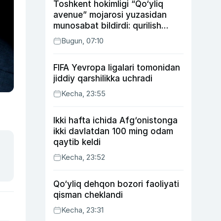
Toshkent hokimligi “Qo‘yliq
avenue” mojarosi yuzasidan
munosabat bildirdi: qurilish
ishlarining 53 foizi yakunlangan
Bugun, 07:10
FIFA Yevropa ligalari tomonidan
jiddiy qarshilikka uchradi
Kecha, 23:55
Ikki hafta ichida Afg‘onistonga
ikki davlatdan 100 ming odam
qaytib keldi
Kecha, 23:52
Qo‘yliq dehqon bozori faoliyati
qisman cheklandi
Kecha, 23:31