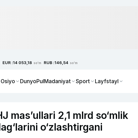
EUR :
RUB :
14 053,18
146,54
so'm
so'm
 Osiyo
Dunyo
Pul
Madaniyat
Sport
Layfstayl
mas’ullari 2,1 mlrd so‘mlik
g‘larini o‘zlashtirgani