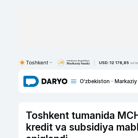
Toshkent
USD :
12 178,85
so'm
O‘zbekiston
Markaziy
Toshkent tumanida MCHJ 
kredit va subsidiya mabla