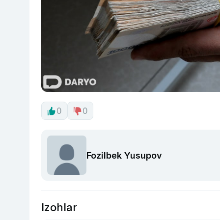
0
0
Fozilbek Yusupov
Izohlar