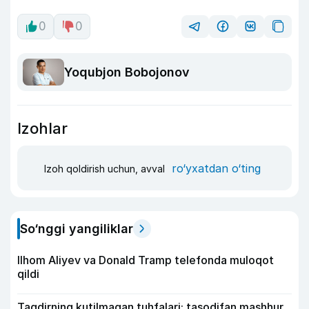
0
0
Yoqubjon Bobojonov
Izohlar
ro‘yxatdan o‘ting
Izoh qoldirish uchun, avval
So‘nggi yangiliklar
Ilhom Aliyev va Donald Tramp telefonda muloqot
qildi
Taqdirning kutilmagan tuhfalari: tasodifan mashhur