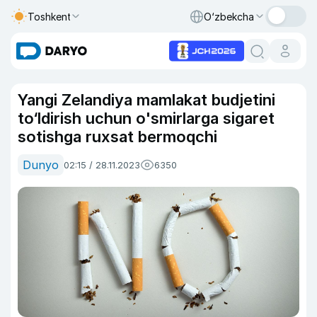
Toshkent
O‘zbekcha
Yangi Zelandiya mamlakat budjetini
to‘ldirish uchun o'smirlarga sigaret
sotishga ruxsat bermoqchi
Dunyo
02:15 / 28.11.2023
6350