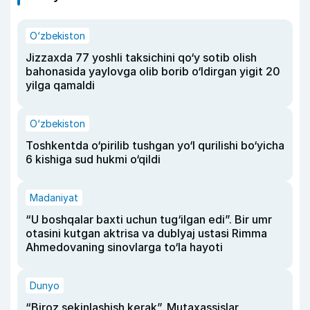
O‘zbekiston
Jizzaxda 77 yoshli taksichini qo‘y sotib olish
bahonasida yaylovga olib borib o‘ldirgan yigit 20
yilga qamaldi
O‘zbekiston
Toshkentda o‘pirilib tushgan yo‘l qurilishi bo‘yicha
6 kishiga sud hukmi o‘qildi
Madaniyat
“U boshqalar baxti uchun tug‘ilgan edi”. Bir umr
otasini kutgan aktrisa va dublyaj ustasi Rimma
Ahmedovaning sinovlarga to‘la hayoti
Dunyo
“Biroz sekinlashish kerak”. Mutaxassislar