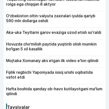
rolga ega chiqqan 8 aktyor
O‘zbekiston oltin-valyuta zaxiralari iyulda qariyb
590 mln dollarga oshdi
Aka-uka Teytlarni garov evaziga ozod etish soʻraldi
Hovuzda cho‘milish paytida yuqtirib olish mumkin
bo‘lgan 5 xil kasallik
Mojtaba Xomanaiy aks etgan ilk video e’lon qilindi
Fijilik regbichi Yaponiyada issiq urishi oqibatida
vafot etdi
Hafta boshida qanday ob-havo kutilayotgani ma’lum
qilindi
Tavsiyalar