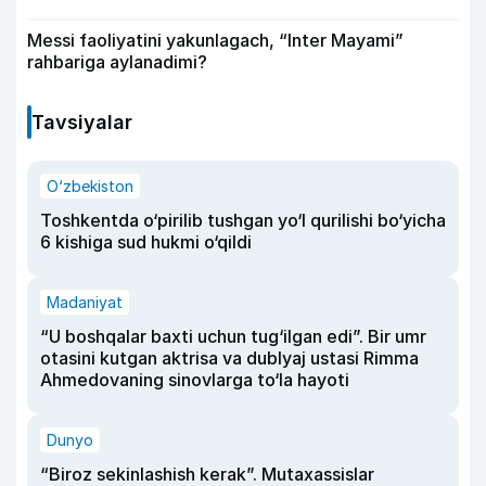
Messi faoliyatini yakunlagach, “Inter Mayami”
rahbariga aylanadimi?
Tavsiyalar
O‘zbekiston
Toshkentda o‘pirilib tushgan yo‘l qurilishi bo‘yicha
6 kishiga sud hukmi o‘qildi
Madaniyat
“U boshqalar baxti uchun tug‘ilgan edi”. Bir umr
otasini kutgan aktrisa va dublyaj ustasi Rimma
Ahmedovaning sinovlarga to‘la hayoti
Dunyo
“Biroz sekinlashish kerak”. Mutaxassislar