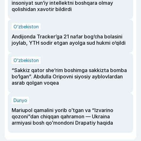
insoniyat sun’iy intellektni boshqara olmay
qolishidan xavotir bildirdi
O‘zbekiston
Andijonda Tracker’ga 21 nafar bog‘cha bolasini
joylab, YTH sodir etgan ayolga sud hukmi o‘qildi
O‘zbekiston
“Sakkiz qator she’rim boshimga sakkizta bomba
bo‘lgan”. Abdulla Oripovni siyosiy ayblovlardan
asrab qolgan voqea
Dunyo
Mariupol qamalini yorib oʻtgan va “Izvarino
qozoni”dan chiqqan qahramon — Ukraina
armiyasi bosh qoʻmondoni Drapatiy haqida