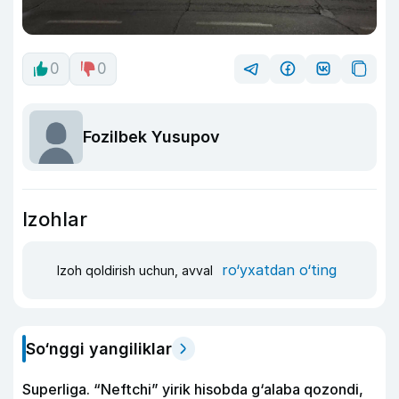
0
0
Fozilbek Yusupov
Izohlar
ro‘yxatdan o‘ting
Izoh qoldirish uchun, avval
So‘nggi yangiliklar
Superliga. “Neftchi” yirik hisobda g‘alaba qozondi,