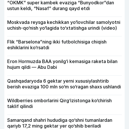
“OKMK” super kambek evaziga “Bunyodkor”dan
ustun keldi, “Nasaf” durang qayd etdi
Moskvada reysga kechikkan yo‘lovchilar samolyotni
uchish-qo‘nish yo‘lagida to‘xtatishga urindi (video)
Flik “Barselona”ning ikki futbolchisiga chiqish
eshiklarini ko‘rsatdi
Eron Hormuzda BAA yonilg‘i kemasiga raketa bilan
hujum qildi — Abu Dabi
Qashqadaryoda 6 gektar yerni xususiylashtirib
berish evaziga 100 mln so‘m so‘ragan shaxs ushlandi
Wildberries omborlarini Qirg‘izistonga ko‘chirish
taklif qilindi
Samarqand shahri hududiga qo‘shni tumanlardan
qariyb 17,2 ming gektar yer qo‘shib beriladi