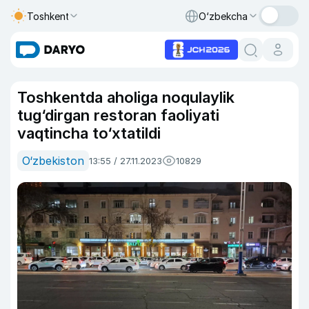
Toshkent
O‘zbekcha
Toshkentda aholiga noqulaylik
tug‘dirgan restoran faoliyati
vaqtincha to‘xtatildi
O‘zbekiston
13:55 / 27.11.2023
10829