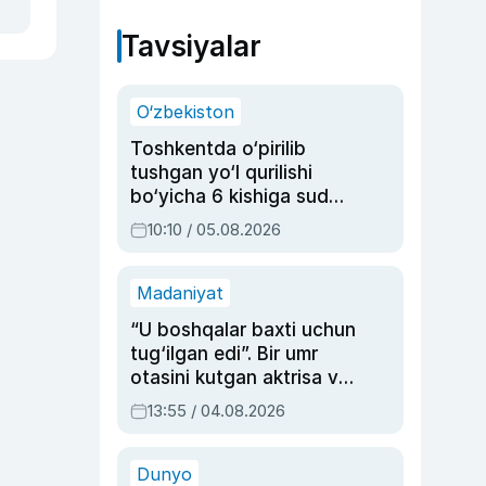
Tavsiyalar
O‘zbekiston
Toshkentda o‘pirilib
tushgan yo‘l qurilishi
bo‘yicha 6 kishiga sud
hukmi o‘qildi
10:10 / 05.08.2026
Madaniyat
“U boshqalar baxti uchun
tug‘ilgan edi”. Bir umr
otasini kutgan aktrisa va
dublyaj ustasi Rimma
13:55 / 04.08.2026
Ahmedovaning
sinovlarga to‘la hayoti
Dunyo