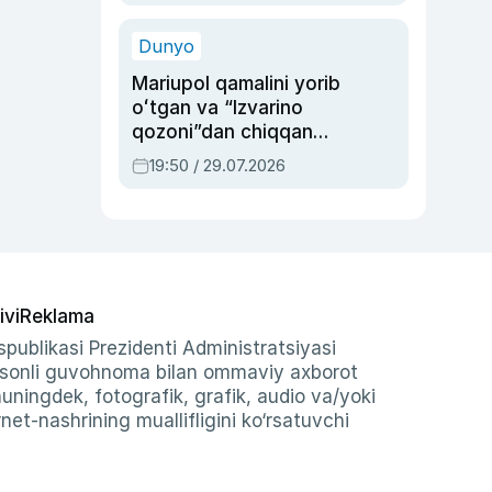
qolgan voqea
Dunyo
Mariupol qamalini yorib
oʻtgan va “Izvarino
qozoni”dan chiqqan
qahramon — Ukraina
19:50 / 29.07.2026
armiyasi bosh
qoʻmondoni Drapatiy
haqida
ivi
Reklama
publikasi Prezidenti Administratsiyasi
-sonli guvohnoma bilan ommaviy axborot
shuningdek, fotografik, grafik, audio va/yoki
et-nashrining muallifligini ko‘rsatuvchi