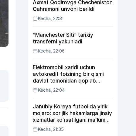
Axmat Qodirovga Checheniston
Qahramoni unvoni berildi
Kecha, 22:31
“Manchester Siti” tarixiy
transferni yakunladi
Kecha, 22:06
Elektromobil xaridi uchun
avtokredit foizining bir qismi
davlat tomonidan qoplab
berilishi mumkin
Kecha, 22:04
Janubiy Koreya futbolida yirik
mojaro: xorijlik hakamlarga jinsiy
xizmatlar ko‘rsatilgani ma’lum
qilindi
Kecha, 21:35