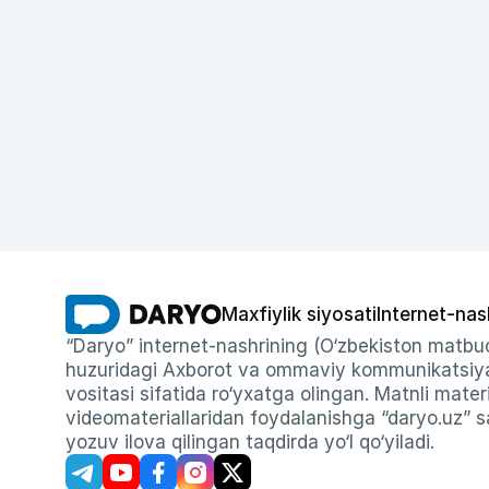
Maxfiylik siyosati
Internet-nas
“Daryo” internet-nashrining (O‘zbekiston matbuo
huzuridagi Axborot va ommaviy kommunikatsiyal
vositasi sifatida ro‘yxatga olingan. Matnli materi
videomateriallaridan foydalanishga “daryo.uz” sa
yozuv ilova qilingan taqdirda yo‘l qo‘yiladi.