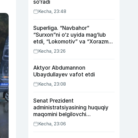
so‘radi
Kecha, 23:48
Superliga. “Navbahor”
“Surxon”ni o‘z uyida mag‘lub
etdi, “Lokomotiv” va “Xorazm”
uyda g‘alaba qozondi
Kecha, 23:26
Aktyor Abdu­mannon
Ubaydullayev vafot etdi
Kecha, 23:08
Senat Prezident
administratsiyasining huquqiy
maqomini belgilovchi
konstitutsiyaviy qonunni
Kecha, 23:06
ma’qulladi