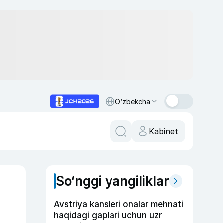
O‘zbekcha
Kabinet
So‘nggi yangiliklar
Avstriya kansleri onalar mehnati
haqidagi gaplari uchun uzr