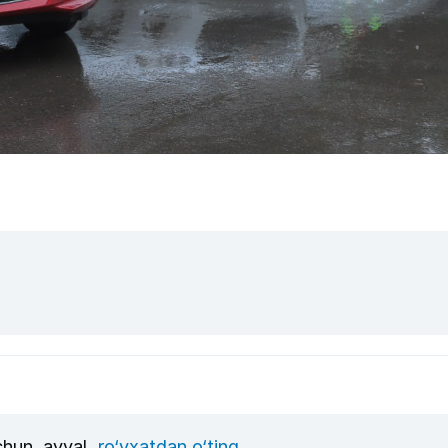
uchun, avval
ro‘yxatdan o‘ting