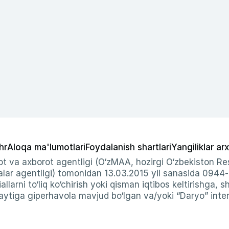
hr
Aloqa ma'lumotlari
Foydalanish shartlari
Yangiliklar arx
t va axborot agentligi (O‘zMAA, hozirgi O‘zbekiston Res
ar agentligi) tomonidan 13.03.2015 yil sanasida 0944
allarni to‘liq ko‘chirish yoki qisman iqtibos keltirishga, 
ytiga giperhavola mavjud bo‘lgan va/yoki “Daryo” intern