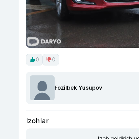
0
0
Fozilbek Yusupov
Izohlar
Izoh qoldirish 