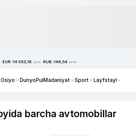
EUR :
RUB :
14 053,18
146,54
so'm
so'm
 Osiyo
Dunyo
Pul
Madaniyat
Sport
Layfstayl
oyida barcha avtomobillar