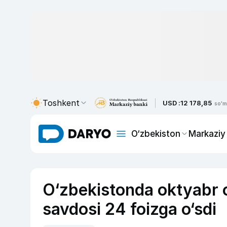
Toshkent
USD :
12 178,85
so'm
O‘zbekiston
Markaziy
O‘zbekistonda oktyabr 
savdosi 24 foizga o‘sdi