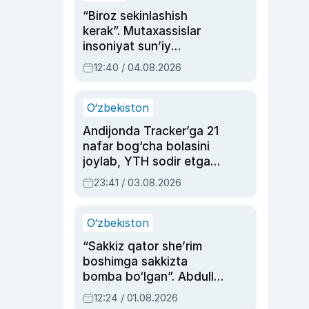
“Biroz sekinlashish
kerak”. Mutaxassislar
insoniyat sun’iy
intellektni boshqara
12:40 / 04.08.2026
olmay qolishidan xavotir
bildirdi
O‘zbekiston
Andijonda Tracker’ga 21
nafar bog‘cha bolasini
joylab, YTH sodir etgan
ayolga sud hukmi o‘qildi
23:41 / 03.08.2026
O‘zbekiston
“Sakkiz qator she’rim
boshimga sakkizta
bomba bo‘lgan”. Abdulla
Oripovni siyosiy
12:24 / 01.08.2026
ayblovlardan asrab