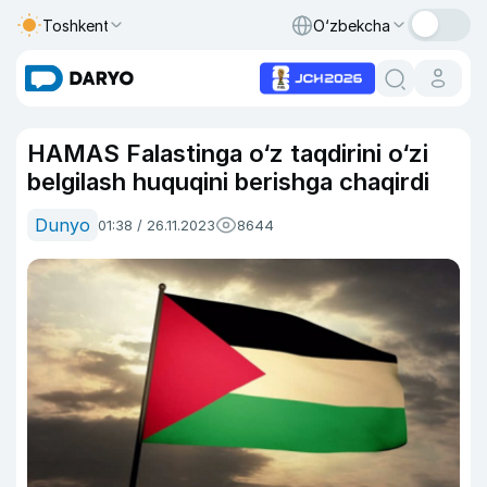
Toshkent
O‘zbekcha
HAMAS Falastinga o‘z taqdirini o‘zi
belgilash huquqini berishga chaqirdi
Dunyo
01:38 / 26.11.2023
8644