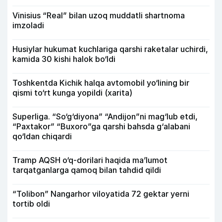
Vinisius “Real” bilan uzoq muddatli shartnoma
imzoladi
Husiylar hukumat kuchlariga qarshi raketalar uchirdi,
kamida 30 kishi halok bo‘ldi
Toshkentda Kichik halqa avtomobil yo‘lining bir
qismi to‘rt kunga yopildi (xarita)
Superliga. “So‘g‘diyona” “Andijon”ni mag‘lub etdi,
“Paxtakor” “Buxoro”ga qarshi bahsda g‘alabani
qo‘ldan chiqardi
Tramp AQSH o‘q-dorilari haqida ma’lumot
tarqatganlarga qamoq bilan tahdid qildi
“Tolibon” Nangarhor viloyatida 72 gektar yerni
tortib oldi