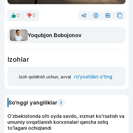
0
0
Yoqubjon Bobojonov
Izohlar
ro‘yxatdan o‘ting
Izoh qoldirish uchun, avval
So‘nggi yangiliklar
Oʻzbekistonda olti oyda savdo, xizmat koʻrsatish va
umumiy ovqatlanish korxonalari qancha soliq
toʻlagani ochiqlandi