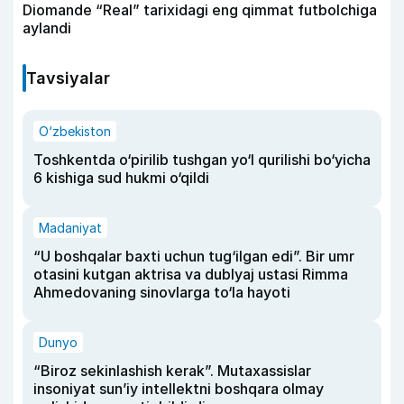
Diomande “Real” tarixidagi eng qimmat futbolchiga
aylandi
Tavsiyalar
O‘zbekiston
Toshkentda o‘pirilib tushgan yo‘l qurilishi bo‘yicha
6 kishiga sud hukmi o‘qildi
Madaniyat
“U boshqalar baxti uchun tug‘ilgan edi”. Bir umr
otasini kutgan aktrisa va dublyaj ustasi Rimma
Ahmedovaning sinovlarga to‘la hayoti
Dunyo
“Biroz sekinlashish kerak”. Mutaxassislar
insoniyat sun’iy intellektni boshqara olmay