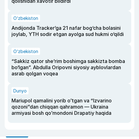
qolishidan xavotir bildirdi
O‘zbekiston
Andijonda Tracker’ga 21 nafar bog‘cha bolasini
joylab, YTH sodir etgan ayolga sud hukmi o‘qildi
O‘zbekiston
“Sakkiz qator she’rim boshimga sakkizta bomba
bo‘lgan”. Abdulla Oripovni siyosiy ayblovlardan
asrab qolgan voqea
Dunyo
Mariupol qamalini yorib oʻtgan va “Izvarino
qozoni”dan chiqqan qahramon — Ukraina
armiyasi bosh qoʻmondoni Drapatiy haqida