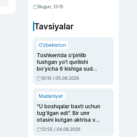
Bugun, 13:15
Tavsiyalar
O‘zbekiston
Toshkentda o‘pirilib
tushgan yo‘l qurilishi
bo‘yicha 6 kishiga sud
hukmi o‘qildi
10:10 / 05.08.2026
Madaniyat
“U boshqalar baxti uchun
tug‘ilgan edi”. Bir umr
otasini kutgan aktrisa va
dublyaj ustasi Rimma
13:55 / 04.08.2026
Ahmedovaning