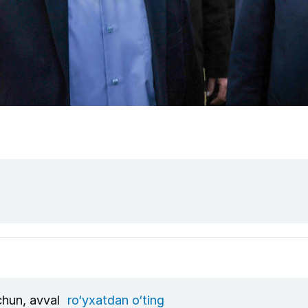
uchun, avval
ro‘yxatdan o‘ting