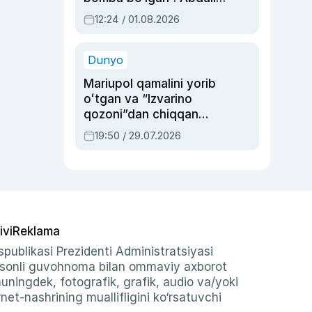
Oripovni siyosiy
12:24 / 01.08.2026
ayblovlardan asrab
qolgan voqea
Dunyo
Mariupol qamalini yorib
oʻtgan va “Izvarino
qozoni”dan chiqqan
qahramon — Ukraina
19:50 / 29.07.2026
armiyasi bosh
qoʻmondoni Drapatiy
haqida
ivi
Reklama
publikasi Prezidenti Administratsiyasi
-sonli guvohnoma bilan ommaviy axborot
shuningdek, fotografik, grafik, audio va/yoki
et-nashrining muallifligini ko‘rsatuvchi