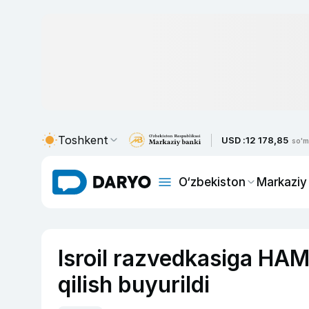
Toshkent
USD :
12 178,85
so'm
O‘zbekiston
Markaziy
Isroil razvedkasiga HAMA
qilish buyurildi