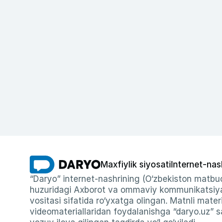
Maxfiylik siyosati
Internet-nas
“Daryo” internet-nashrining (O‘zbekiston matbuo
huzuridagi Axborot va ommaviy kommunikatsiyal
vositasi sifatida ro‘yxatga olingan. Matnli materi
videomateriallaridan foydalanishga “daryo.uz” sa