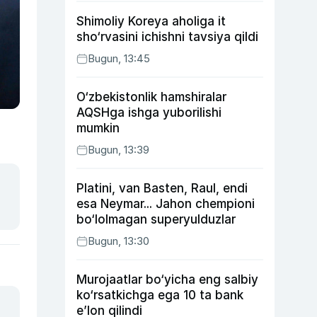
Shimoliy Koreya aholiga it
sho‘rvasini ichishni tavsiya qildi
Bugun, 13:45
O‘zbekistonlik hamshiralar
AQSHga ishga yuborilishi
mumkin
Bugun, 13:39
Platini, van Basten, Raul, endi
esa Neymar... Jahon chempioni
bo‘lolmagan superyulduzlar
Bugun, 13:30
Murojaatlar bo‘yicha eng salbiy
ko‘rsatkichga ega 10 ta bank
e’lon qilindi