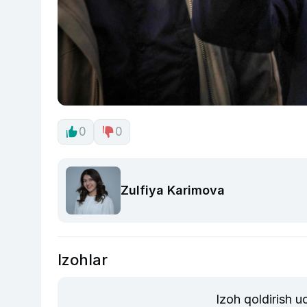
0
0
Zulfiya Karimova
Izohlar
Izoh qoldirish 