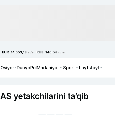
EUR :
RUB :
14 053,18
146,54
so'm
so'm
 Osiyo
Dunyo
Pul
Madaniyat
Sport
Layfstayl
S yetakchilarini ta’qib