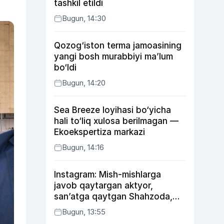
tashkil etildi
Bugun, 14:30
Qozog‘iston terma jamoasining
yangi bosh murabbiyi ma’lum
bo‘ldi
Bugun, 14:20
Sea Breeze loyihasi bo‘yicha
hali to‘liq xulosa berilmagan —
Ekoekspertiza markazi
Bugun, 14:16
Instagram: Mish-mishlarga
javob qaytargan aktyor,
san’atga qaytgan Shahzoda,
yo‘lga asfalt yotqizgan
Bugun, 13:55
Jahongir Otajonov