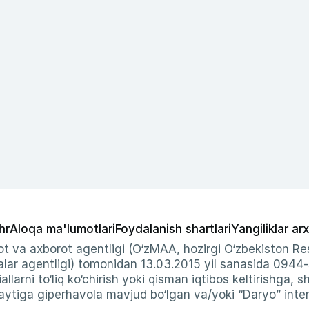
hr
Aloqa ma'lumotlari
Foydalanish shartlari
Yangiliklar arx
t va axborot agentligi (O‘zMAA, hozirgi O‘zbekiston Res
ar agentligi) tomonidan 13.03.2015 yil sanasida 0944
allarni to‘liq ko‘chirish yoki qisman iqtibos keltirishga, 
ytiga giperhavola mavjud bo‘lgan va/yoki “Daryo” intern