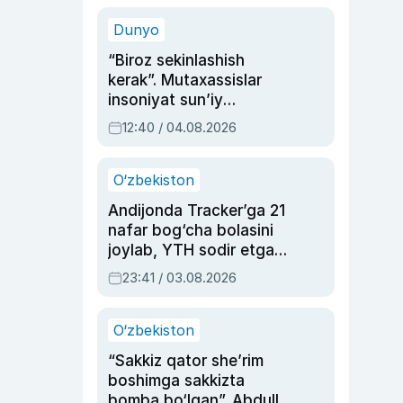
sinovlarga to‘la hayoti
Dunyo
“Biroz sekinlashish
kerak”. Mutaxassislar
insoniyat sun’iy
intellektni boshqara
12:40 / 04.08.2026
olmay qolishidan xavotir
bildirdi
O‘zbekiston
Andijonda Tracker’ga 21
nafar bog‘cha bolasini
joylab, YTH sodir etgan
ayolga sud hukmi o‘qildi
23:41 / 03.08.2026
O‘zbekiston
“Sakkiz qator she’rim
boshimga sakkizta
bomba bo‘lgan”. Abdulla