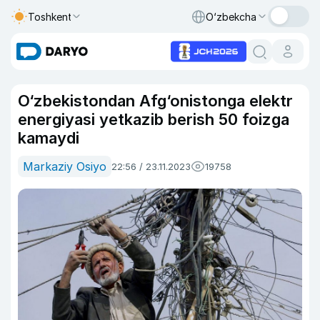
Toshkent
O‘zbekcha
O‘zbekistondan Afg‘onistonga elektr
energiyasi yetkazib berish 50 foizga
kamaydi
Markaziy Osiyo
22:56 / 23.11.2023
19758