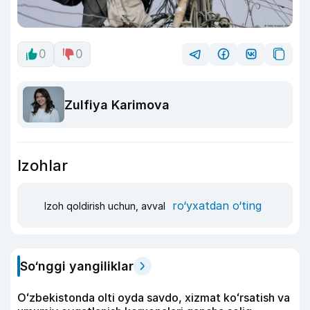
0
0
Zulfiya Karimova
Izohlar
ro‘yxatdan o‘ting
Izoh qoldirish uchun, avval
So‘nggi yangiliklar
Oʻzbekistonda olti oyda savdo, xizmat koʻrsatish va