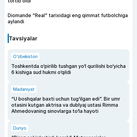
tortib oldi
Diomande “Real” tarixidagi eng qimmat futbolchiga
aylandi
Tavsiyalar
O‘zbekiston
Toshkentda o‘pirilib tushgan yo‘l qurilishi bo‘yicha
6 kishiga sud hukmi o‘qildi
Madaniyat
“U boshqalar baxti uchun tug‘ilgan edi”. Bir umr
otasini kutgan aktrisa va dublyaj ustasi Rimma
Ahmedovaning sinovlarga to‘la hayoti
Dunyo