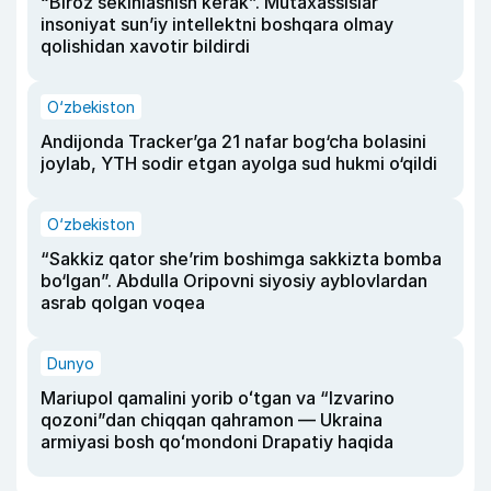
“Biroz sekinlashish kerak”. Mutaxassislar
insoniyat sun’iy intellektni boshqara olmay
qolishidan xavotir bildirdi
O‘zbekiston
Andijonda Tracker’ga 21 nafar bog‘cha bolasini
joylab, YTH sodir etgan ayolga sud hukmi o‘qildi
O‘zbekiston
“Sakkiz qator she’rim boshimga sakkizta bomba
bo‘lgan”. Abdulla Oripovni siyosiy ayblovlardan
asrab qolgan voqea
Dunyo
Mariupol qamalini yorib oʻtgan va “Izvarino
qozoni”dan chiqqan qahramon — Ukraina
armiyasi bosh qoʻmondoni Drapatiy haqida