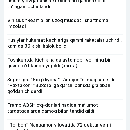
umumiy ovqatlanish korxonalari qancha soliq
toʻlagani ochiqlandi
Vinisius “Real” bilan uzoq muddatli shartnoma
imzoladi
Husiylar hukumat kuchlariga qarshi raketalar uchirdi,
kamida 30 kishi halok bo‘ldi
Toshkentda Kichik halqa avtomobil yo‘lining bir
qismi to‘rt kunga yopildi (xarita)
Superliga. “So‘g‘diyona” “Andijon”ni mag‘lub etdi,
“Paxtakor” “Buxoro”ga qarshi bahsda g‘alabani
qo‘ldan chiqardi
Tramp AQSH o‘q-dorilari haqida ma’lumot
tarqatganlarga qamoq bilan tahdid qildi
“Tolibon” Nangarhor viloyatida 72 gektar yerni