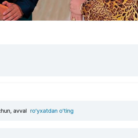
uchun, avval
ro‘yxatdan o‘ting