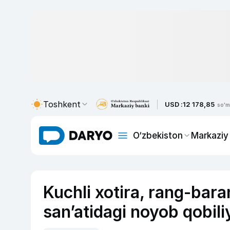
Toshkent
USD :
12 178,85
so'm
O‘zbekiston
Markaziy
Kuchli xotira, rang-bar
san’atidagi noyob qobili