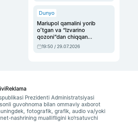
qolgan voqea
Dunyo
Mariupol qamalini yorib
oʻtgan va “Izvarino
qozoni”dan chiqqan
qahramon — Ukraina
19:50 / 29.07.2026
armiyasi bosh
qoʻmondoni Drapatiy
haqida
ivi
Reklama
publikasi Prezidenti Administratsiyasi
-sonli guvohnoma bilan ommaviy axborot
shuningdek, fotografik, grafik, audio va/yoki
et-nashrining muallifligini ko‘rsatuvchi