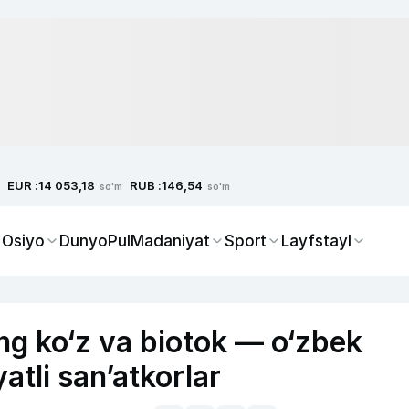
EUR :
RUB :
14 053,18
146,54
so'm
so'm
 Osiyo
Dunyo
Pul
Madaniyat
Sport
Layfstayl
ang ko‘z va biotok — o‘zbek
yatli san’atkorlar