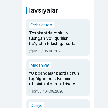
Tavsiyalar
O‘zbekiston
Toshkentda o‘pirilib
tushgan yo‘l qurilishi
bo‘yicha 6 kishiga sud
hukmi o‘qildi
10:10 / 05.08.2026
Madaniyat
“U boshqalar baxti uchun
tug‘ilgan edi”. Bir umr
otasini kutgan aktrisa va
dublyaj ustasi Rimma
13:55 / 04.08.2026
Ahmedovaning
sinovlarga to‘la hayoti
Dunyo