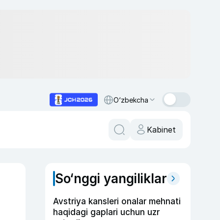
O‘zbekcha
Kabinet
So‘nggi yangiliklar
Avstriya kansleri onalar mehnati
haqidagi gaplari uchun uzr