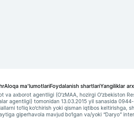
hr
Aloqa ma'lumotlari
Foydalanish shartlari
Yangiliklar arx
t va axborot agentligi (O‘zMAA, hozirgi O‘zbekiston Res
ar agentligi) tomonidan 13.03.2015 yil sanasida 0944
allarni to‘liq ko‘chirish yoki qisman iqtibos keltirishga, 
ytiga giperhavola mavjud bo‘lgan va/yoki “Daryo” intern