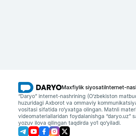
Maxfiylik siyosati
Internet-nas
“Daryo” internet-nashrining (O‘zbekiston matbuo
huzuridagi Axborot va ommaviy kommunikatsiyal
vositasi sifatida ro‘yxatga olingan. Matnli materi
videomateriallaridan foydalanishga “daryo.uz” sa
yozuv ilova qilingan taqdirda yo‘l qo‘yiladi.