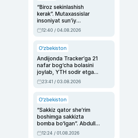
“Biroz sekinlashish
kerak”. Mutaxassislar
insoniyat sun’iy
intellektni boshqara
12:40 / 04.08.2026
olmay qolishidan xavotir
bildirdi
O‘zbekiston
Andijonda Tracker’ga 21
nafar bog‘cha bolasini
joylab, YTH sodir etgan
ayolga sud hukmi o‘qildi
23:41 / 03.08.2026
O‘zbekiston
“Sakkiz qator she’rim
boshimga sakkizta
bomba bo‘lgan”. Abdulla
Oripovni siyosiy
12:24 / 01.08.2026
ayblovlardan asrab