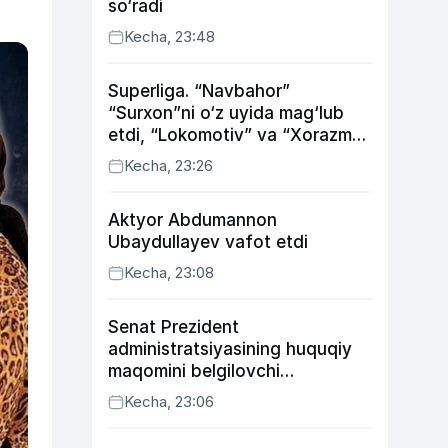
so‘radi
Kecha, 23:48
Superliga. “Navbahor”
“Surxon”ni o‘z uyida mag‘lub
etdi, “Lokomotiv” va “Xorazm”
uyda g‘alaba qozondi
Kecha, 23:26
Aktyor Abdu­mannon
Ubaydullayev vafot etdi
Kecha, 23:08
Senat Prezident
administratsiyasining huquqiy
maqomini belgilovchi
konstitutsiyaviy qonunni
Kecha, 23:06
ma’qulladi