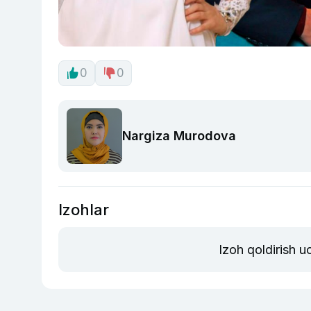
0
0
Nargiza Murodova
Izohlar
Izoh qoldirish 