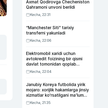
Axmat Qodirovga Checheniston
Qahramoni unvoni berildi
Kecha, 22:31
“Manchester Siti” tarixiy
transferni yakunladi
Kecha, 22:06
Elektromobil xaridi uchun
avtokredit foizining bir qismi
davlat tomonidan qoplab
berilishi mumkin
Kecha, 22:04
Janubiy Koreya futbolida yirik
mojaro: xorijlik hakamlarga jinsiy
xizmatlar ko‘rsatilgani ma’lum
qilindi
Kecha, 21:35