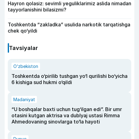
Hayron qolasiz: sevimli yeguliklarimiz aslida nimadan
tayyorlanishini bilasizmi?
Toshkentda “zakladka” usulida narkotik tarqatishga
chek qo‘yildi
Tavsiyalar
O‘zbekiston
Toshkentda o‘pirilib tushgan yo‘l qurilishi bo‘yicha
6 kishiga sud hukmi o‘qildi
Madaniyat
“U boshqalar baxti uchun tug‘ilgan edi”. Bir umr
otasini kutgan aktrisa va dublyaj ustasi Rimma
Ahmedovaning sinovlarga to‘la hayoti
Dunyo