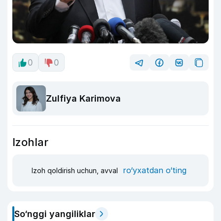
0
0
Zulfiya Karimova
Izohlar
ro‘yxatdan o‘ting
Izoh qoldirish uchun, avval
So‘nggi yangiliklar