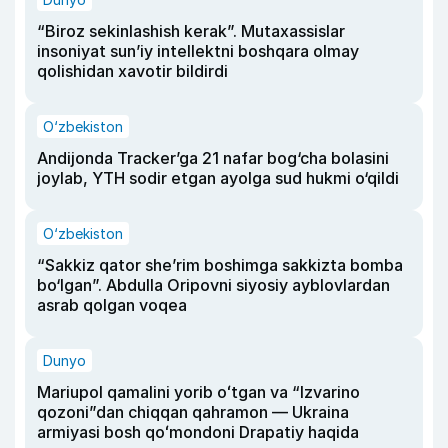
“Biroz sekinlashish kerak”. Mutaxassislar
insoniyat sun’iy intellektni boshqara olmay
qolishidan xavotir bildirdi
O‘zbekiston
Andijonda Tracker’ga 21 nafar bog‘cha bolasini
joylab, YTH sodir etgan ayolga sud hukmi o‘qildi
O‘zbekiston
“Sakkiz qator she’rim boshimga sakkizta bomba
bo‘lgan”. Abdulla Oripovni siyosiy ayblovlardan
asrab qolgan voqea
Dunyo
Mariupol qamalini yorib oʻtgan va “Izvarino
qozoni”dan chiqqan qahramon — Ukraina
armiyasi bosh qoʻmondoni Drapatiy haqida