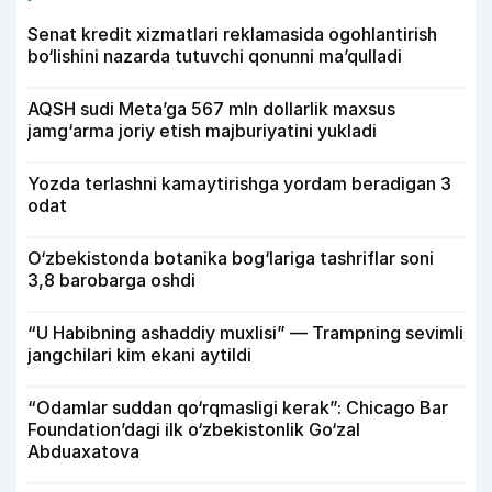
Senat kredit xizmatlari reklamasida ogohlantirish
bo‘lishini nazarda tutuvchi qonunni ma’qulladi
AQSH sudi Meta’ga 567 mln dollarlik maxsus
jamg‘arma joriy etish majburiyatini yukladi
Yozda terlashni kamaytirishga yordam beradigan 3
odat
O‘zbekistonda botanika bog‘lariga tashriflar soni
3,8 barobarga oshdi
“U Habibning ashaddiy muxlisi” — Trampning sevimli
jangchilari kim ekani aytildi
“Odamlar suddan qo‘rqmasligi kerak”: Chicago Bar
Foundation’dagi ilk o‘zbekistonlik Go‘zal
Abduaxatova