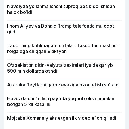
Navoiyda yollanma ishchi tuproq bosib qolishidan
halok bo‘ldi
Ilhom Aliyev va Donald Tramp telefonda muloqot
qildi
Taqdirning kutilmagan tuhfalari: tasodifan mashhur
rolga ega chiqqan 8 aktyor
O‘zbekiston oltin-valyuta zaxiralari iyulda qariyb
590 mln dollarga oshdi
Aka-uka Teytlarni garov evaziga ozod etish soʻraldi
Hovuzda cho‘milish paytida yuqtirib olish mumkin
bo‘lgan 5 xil kasallik
Mojtaba Xomanaiy aks etgan ilk video e’lon qilindi