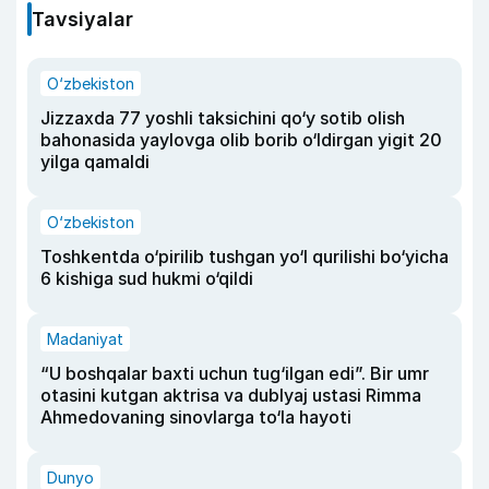
Tavsiyalar
O‘zbekiston
Jizzaxda 77 yoshli taksichini qo‘y sotib olish
bahonasida yaylovga olib borib o‘ldirgan yigit 20
yilga qamaldi
O‘zbekiston
Toshkentda o‘pirilib tushgan yo‘l qurilishi bo‘yicha
6 kishiga sud hukmi o‘qildi
Madaniyat
“U boshqalar baxti uchun tug‘ilgan edi”. Bir umr
otasini kutgan aktrisa va dublyaj ustasi Rimma
Ahmedovaning sinovlarga to‘la hayoti
Dunyo