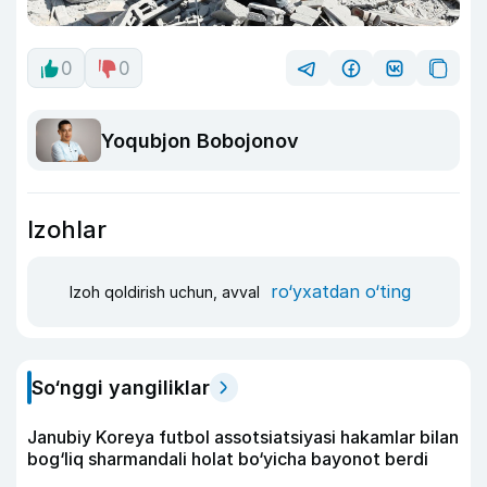
0
0
Yoqubjon Bobojonov
Izohlar
ro‘yxatdan o‘ting
Izoh qoldirish uchun, avval
So‘nggi yangiliklar
Janubiy Koreya futbol assotsiatsiyasi hakamlar bilan
bog‘liq sharmandali holat bo‘yicha bayonot berdi