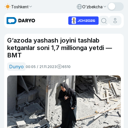
Toshkent
O‘zbekcha
G‘azoda yashash joyini tashlab
ketganlar soni 1,7 millionga yetdi —
BMT
Dunyo
00:05 / 21.11.2023
6510