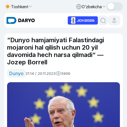
Toshkent
O‘zbekcha
“Dunyo hamjamiyati Falastindagi
mojaroni hal qilish uchun 20 yil
davomida hech narsa qilmadi” —
Jozep Borrell
Dunyo
21:14 / 20.11.2023
5906