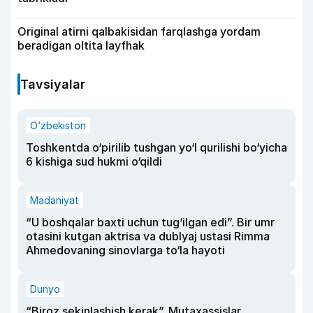
Original atirni qalbakisidan farqlashga yordam
beradigan oltita layfhak
Tavsiyalar
O‘zbekiston
Toshkentda o‘pirilib tushgan yo‘l qurilishi bo‘yicha
6 kishiga sud hukmi o‘qildi
Madaniyat
“U boshqalar baxti uchun tug‘ilgan edi”. Bir umr
otasini kutgan aktrisa va dublyaj ustasi Rimma
Ahmedovaning sinovlarga to‘la hayoti
Dunyo
“Biroz sekinlashish kerak”. Mutaxassislar