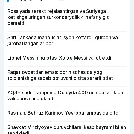
Rossiyada terakt rejalashtirgan va Suriyaga
ketishga uringan surxondaryolik 4 nafar yigit
qamaldi
Shri Lankada mahbuslar isyon ko‘tardi: qurbon va
jarohatlanganlar bor
Lionel Messining otasi Xorxe Messi vafot etdi
Faqat ovqatdan emas: qorin sohasida yog‘
to‘planishiga sabab bo‘luvchi oltita zararli odat
AQSH sudi Trampning Oq uyda 400 mln dollarlik bal
zali qurishini blokladi
Rasman. Behruz Karimov Yevropa jamoasiga o‘tdi
Shavkat Mirziyoyev quruvchilarni kasb bayrami bilan
tabrikladi