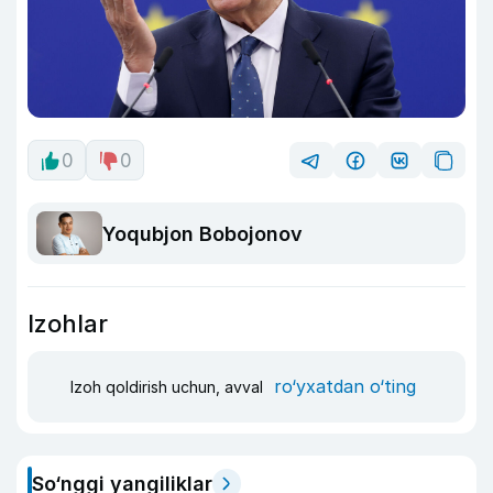
0
0
Yoqubjon Bobojonov
Izohlar
ro‘yxatdan o‘ting
Izoh qoldirish uchun, avval
So‘nggi yangiliklar