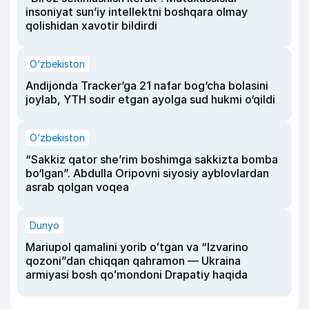
insoniyat sun’iy intellektni boshqara olmay
qolishidan xavotir bildirdi
O‘zbekiston
Andijonda Tracker’ga 21 nafar bog‘cha bolasini
joylab, YTH sodir etgan ayolga sud hukmi o‘qildi
O‘zbekiston
“Sakkiz qator she’rim boshimga sakkizta bomba
bo‘lgan”. Abdulla Oripovni siyosiy ayblovlardan
asrab qolgan voqea
Dunyo
Mariupol qamalini yorib oʻtgan va “Izvarino
qozoni”dan chiqqan qahramon — Ukraina
armiyasi bosh qoʻmondoni Drapatiy haqida