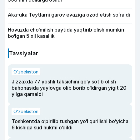
Aka-uka Teytlarni garov evaziga ozod etish soʻraldi
Hovuzda cho‘milish paytida yuqtirib olish mumkin
bo‘lgan 5 xil kasallik
Tavsiyalar
O‘zbekiston
Jizzaxda 77 yoshli taksichini qo‘y sotib olish
bahonasida yaylovga olib borib o‘ldirgan yigit 20
yilga qamaldi
O‘zbekiston
Toshkentda o‘pirilib tushgan yo‘l qurilishi bo‘yicha
6 kishiga sud hukmi o‘qildi