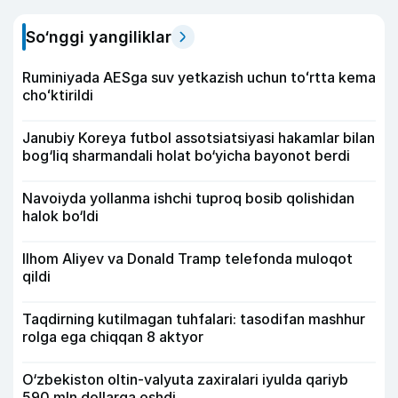
So‘nggi yangiliklar
Ruminiyada AESga suv yetkazish uchun toʻrtta kema
choʻktirildi
Janubiy Koreya futbol assotsiatsiyasi hakamlar bilan
bog‘liq sharmandali holat bo‘yicha bayonot berdi
Navoiyda yollanma ishchi tuproq bosib qolishidan
halok bo‘ldi
Ilhom Aliyev va Donald Tramp telefonda muloqot
qildi
Taqdirning kutilmagan tuhfalari: tasodifan mashhur
rolga ega chiqqan 8 aktyor
O‘zbekiston oltin-valyuta zaxiralari iyulda qariyb
590 mln dollarga oshdi