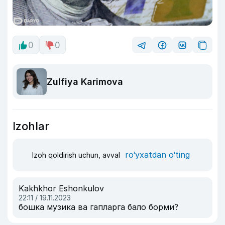
0
0
Zulfiya Karimova
Izohlar
ro‘yxatdan o‘ting
Izoh qoldirish uchun, avval
Kakhkhor Eshonkulov
22:11 / 19.11.2023
бошка музика ва гапларга бало борми?