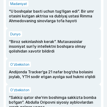
Madaniyat
“U boshqalar baxti uchun tug‘ilgan edi”. Bir umr
otasini kutgan aktrisa va dublyaj ustasi Rimma
Ahmedovaning sinovlarga to‘la hayoti
Dunyo
“Biroz sekinlashish kerak”. Mutaxassislar
insoniyat sun’iy intellektni boshqara olmay
qolishidan xavotir bildirdi
O‘zbekiston
Andijonda Tracker’ga 21 nafar bog‘cha bolasini
joylab, YTH sodir etgan ayolga sud hukmi o‘qildi
O‘zbekiston
“Sakkiz qator she’rim boshimga sakkizta bomba
bo‘lgan”. Abdulla Oripovni siyosiy ayblovlardan
asrab qolgan voqea