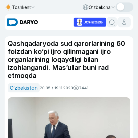
Toshkent
O‘zbekcha
Qashqadaryoda sud qarorlarining 60
foizdan ko‘pi ijro qilinmagani ijro
organlarining loqaydligi bilan
izohlangandi. Mas’ullar buni rad
etmoqda
O‘zbekiston
20:35 / 19.11.2023
7441