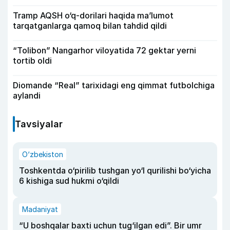
Tramp AQSH o‘q-dorilari haqida ma’lumot
tarqatganlarga qamoq bilan tahdid qildi
“Tolibon” Nangarhor viloyatida 72 gektar yerni
tortib oldi
Diomande “Real” tarixidagi eng qimmat futbolchiga
aylandi
Tavsiyalar
O‘zbekiston
Toshkentda o‘pirilib tushgan yo‘l qurilishi bo‘yicha
6 kishiga sud hukmi o‘qildi
Madaniyat
“U boshqalar baxti uchun tug‘ilgan edi”. Bir umr