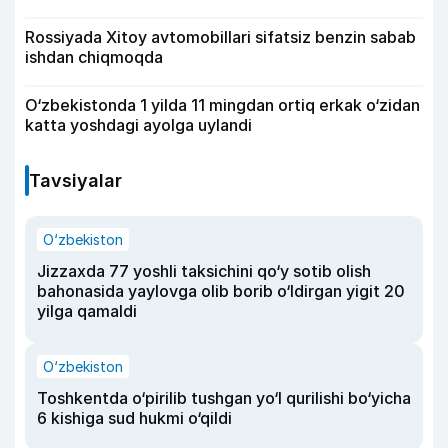
Rossiyada Xitoy avtomobillari sifatsiz benzin sabab
ishdan chiqmoqda
O‘zbekistonda 1 yilda 11 mingdan ortiq erkak o‘zidan
katta yoshdagi ayolga uylandi
Tavsiyalar
O‘zbekiston
Jizzaxda 77 yoshli taksichini qo‘y sotib olish
bahonasida yaylovga olib borib o‘ldirgan yigit 20
yilga qamaldi
O‘zbekiston
Toshkentda o‘pirilib tushgan yo‘l qurilishi bo‘yicha
6 kishiga sud hukmi o‘qildi