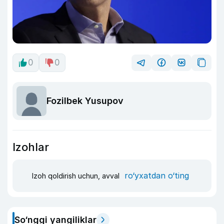
0
0
Fozilbek Yusupov
Izohlar
ro‘yxatdan o‘ting
Izoh qoldirish uchun, avval
So‘nggi yangiliklar