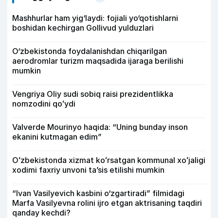
Mashhurlar ham yig‘laydi: fojiali yo‘qotishlarni
boshidan kechirgan Gollivud yulduzlari
O‘zbekistonda foydalanishdan chiqarilgan
aerodromlar turizm maqsadida ijaraga berilishi
mumkin
Vengriya Oliy sudi sobiq raisi prezidentlikka
nomzodini qoʻydi
Valverde Mourinyo haqida: “Uning bunday inson
ekanini kutmagan edim”
Oʻzbekistonda xizmat koʻrsatgan kommunal xoʻjaligi
xodimi faxriy unvoni taʼsis etilishi mumkin
“Ivan Vasilyevich kasbini o‘zgartiradi” filmidagi
Marfa Vasilyevna rolini ijro etgan aktrisaning taqdiri
qanday kechdi?