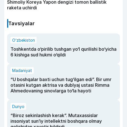
Shimoliy Koreya Yapon dengizi tomon ballistik
raketa uchirdi
Tavsiyalar
O‘zbekiston
Toshkentda o‘pirilib tushgan yo‘l qurilishi bo‘yicha
6 kishiga sud hukmi o‘qildi
Madaniyat
“U boshqalar baxti uchun tug‘ilgan edi”. Bir umr
otasini kutgan aktrisa va dublyaj ustasi Rimma
Ahmedovaning sinovlarga to‘la hayoti
Dunyo
“Biroz sekinlashish kerak”. Mutaxassislar
insoniyat sun’iy intellektni boshqara olmay
qolishidan xavotir bildirdi