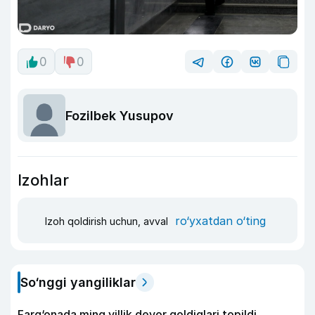
0
0
Fozilbek Yusupov
Izohlar
ro‘yxatdan o‘ting
Izoh qoldirish uchun, avval
So‘nggi yangiliklar
Farg‘onada ming yillik devor qoldiqlari topildi