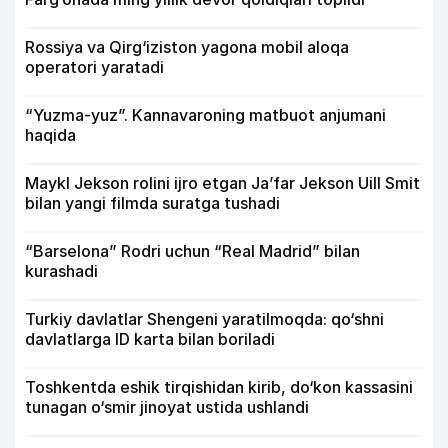
Rossiya va Qirg‘iziston yagona mobil aloqa
operatori yaratadi
“Yuzma-yuz”. Kannavaroning matbuot anjumani
haqida
Maykl Jekson rolini ijro etgan Ja’far Jekson Uill Smit
bilan yangi filmda suratga tushadi
“Barselona” Rodri uchun “Real Madrid” bilan
kurashadi
Turkiy davlatlar Shengeni yaratilmoqda: qo‘shni
davlatlarga ID karta bilan boriladi
Toshkentda eshik tirqishidan kirib, do‘kon kassasini
tunagan o‘smir jinoyat ustida ushlandi