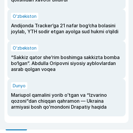
O‘zbekiston
Andijonda Tracker’ga 21 nafar bog‘cha bolasini
joylab, YTH sodir etgan ayolga sud hukmi o‘qildi
O‘zbekiston
“Sakkiz qator she’rim boshimga sakkizta bomba
bo‘lgan”. Abdulla Oripovni siyosiy ayblovlardan
asrab qolgan voqea
Dunyo
Mariupol qamalini yorib oʻtgan va “Izvarino
qozoni”dan chiqqan qahramon — Ukraina
armiyasi bosh qoʻmondoni Drapatiy haqida