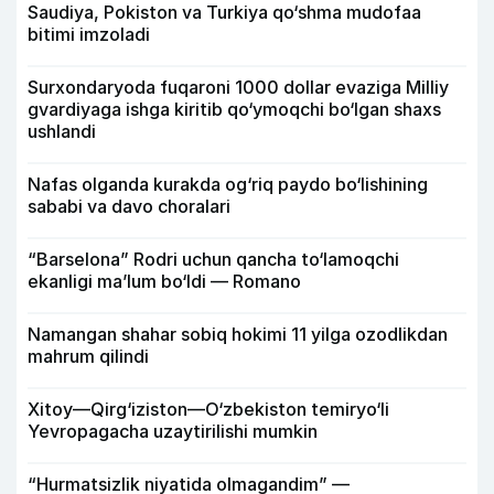
Saudiya, Pokiston va Turkiya qo‘shma mudofaa
bitimi imzoladi
Surxondaryoda fuqaroni 1000 dollar evaziga Milliy
gvardiyaga ishga kiritib qo‘ymoqchi bo‘lgan shaxs
ushlandi
Nafas olganda kurakda og‘riq paydo bo‘lishining
sababi va davo choralari
“Barselona” Rodri uchun qancha to‘lamoqchi
ekanligi ma’lum bo‘ldi — Romano
Namangan shahar sobiq hokimi 11 yilga ozodlikdan
mahrum qilindi
Xitoy—Qirg‘iziston—O‘zbekiston temiryo‘li
Yevropagacha uzaytirilishi mumkin
“Hurmatsizlik niyatida olmagandim” —