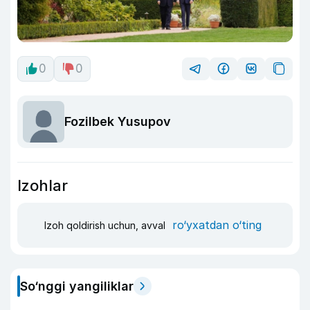
0
0
Fozilbek Yusupov
Izohlar
ro‘yxatdan o‘ting
Izoh qoldirish uchun, avval
So‘nggi yangiliklar