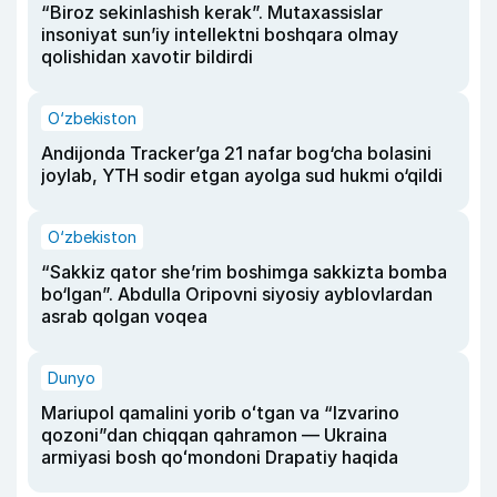
“Biroz sekinlashish kerak”. Mutaxassislar
insoniyat sun’iy intellektni boshqara olmay
qolishidan xavotir bildirdi
O‘zbekiston
Andijonda Tracker’ga 21 nafar bog‘cha bolasini
joylab, YTH sodir etgan ayolga sud hukmi o‘qildi
O‘zbekiston
“Sakkiz qator she’rim boshimga sakkizta bomba
bo‘lgan”. Abdulla Oripovni siyosiy ayblovlardan
asrab qolgan voqea
Dunyo
Mariupol qamalini yorib oʻtgan va “Izvarino
qozoni”dan chiqqan qahramon — Ukraina
armiyasi bosh qoʻmondoni Drapatiy haqida