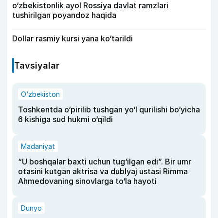
o‘zbekistonlik ayol Rossiya davlat ramzlari
tushirilgan poyandoz haqida
Dollar rasmiy kursi yana ko‘tarildi
Tavsiyalar
O‘zbekiston
Toshkentda o‘pirilib tushgan yo‘l qurilishi bo‘yicha
6 kishiga sud hukmi o‘qildi
Madaniyat
“U boshqalar baxti uchun tug‘ilgan edi”. Bir umr
otasini kutgan aktrisa va dublyaj ustasi Rimma
Ahmedovaning sinovlarga to‘la hayoti
Dunyo