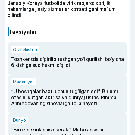
Janubiy Koreya futbolida yirik mojaro: xorijlik
hakamlarga jinsiy xizmatlar ko‘rsatilgani ma’lum
qilindi
Tavsiyalar
O‘zbekiston
Toshkentda o‘pirilib tushgan yo‘l qurilishi bo‘yicha
6 kishiga sud hukmi o‘qildi
Madaniyat
“U boshqalar baxti uchun tug‘ilgan edi”. Bir umr
otasini kutgan aktrisa va dublyaj ustasi Rimma
Ahmedovaning sinovlarga to‘la hayoti
Dunyo
“Biroz sekinlashish kerak”. Mutaxassislar