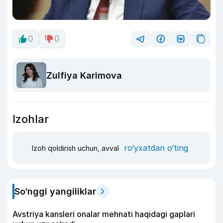
0
0
Zulfiya Karimova
Izohlar
ro‘yxatdan o‘ting
Izoh qoldirish uchun, avval
So‘nggi yangiliklar
Avstriya kansleri onalar mehnati haqidagi gaplari