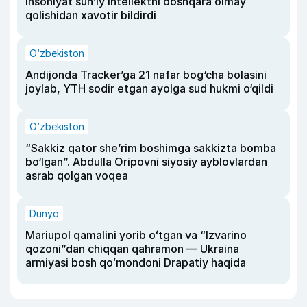
insoniyat sun’iy intellektni boshqara olmay
qolishidan xavotir bildirdi
O‘zbekiston
Andijonda Tracker’ga 21 nafar bog‘cha bolasini
joylab, YTH sodir etgan ayolga sud hukmi o‘qildi
O‘zbekiston
“Sakkiz qator she’rim boshimga sakkizta bomba
bo‘lgan”. Abdulla Oripovni siyosiy ayblovlardan
asrab qolgan voqea
Dunyo
Mariupol qamalini yorib oʻtgan va “Izvarino
qozoni”dan chiqqan qahramon — Ukraina
armiyasi bosh qoʻmondoni Drapatiy haqida