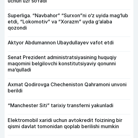
uchun uzr so‘radi
Superliga. “Navbahor” “Surxon”ni o‘z uyida mag‘lub
etdi, “Lokomotiv” va “Xorazm” uyda g‘alaba
qozondi
Aktyor Abdu­mannon Ubaydullayev vafot etdi
Senat Prezident administratsiyasining huquqiy
maqomini belgilovchi konstitutsiyaviy qonunni
ma’qulladi
Axmat Qodirovga Checheniston Qahramoni unvoni
berildi
“Manchester Siti” tarixiy transferni yakunladi
Elektromobil xaridi uchun avtokredit foizining bir
qismi davlat tomonidan qoplab berilishi mumkin