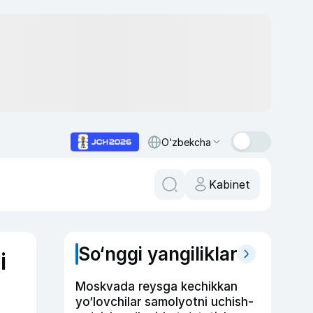
O‘zbekcha
Kabinet
So‘nggi yangiliklar
i
Moskvada reysga kechikkan
yo‘lovchilar samolyotni uchish-