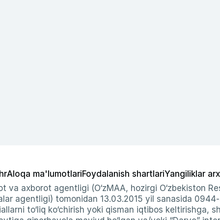
hr
Aloqa ma'lumotlari
Foydalanish shartlari
Yangiliklar arx
t va axborot agentligi (O‘zMAA, hozirgi O‘zbekiston Res
ar agentligi) tomonidan 13.03.2015 yil sanasida 0944
allarni to‘liq ko‘chirish yoki qisman iqtibos keltirishga, 