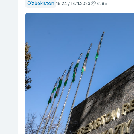
O‘zbekiston
16:24 / 14.11.2023
4295