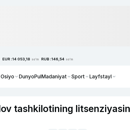
EUR :
RUB :
14 053,18
146,54
so'm
so'm
 Osiyo
Dunyo
Pul
Madaniyat
Sport
Layfstayl
v tashkilotining litsenziyasin