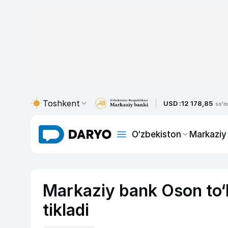
Toshkent
USD :
12 178,85
so'm
O‘zbekiston
Markaziy
Markaziy bank Oson to‘lo
tikladi