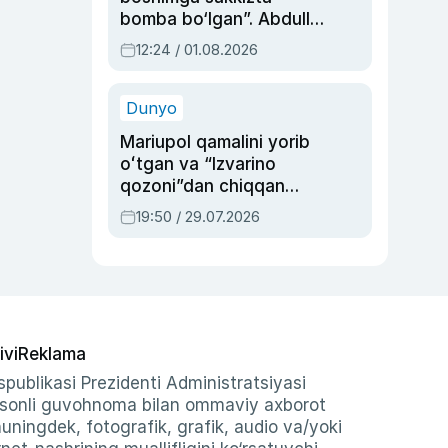
bomba bo‘lgan”. Abdulla
Oripovni siyosiy
12:24 / 01.08.2026
ayblovlardan asrab
qolgan voqea
Dunyo
Mariupol qamalini yorib
oʻtgan va “Izvarino
qozoni”dan chiqqan
qahramon — Ukraina
19:50 / 29.07.2026
armiyasi bosh
qoʻmondoni Drapatiy
haqida
ivi
Reklama
publikasi Prezidenti Administratsiyasi
-sonli guvohnoma bilan ommaviy axborot
shuningdek, fotografik, grafik, audio va/yoki