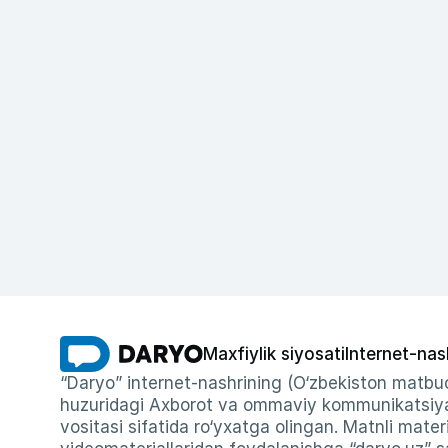
Maxfiylik siyosati
Internet-nas
“Daryo” internet-nashrining (O‘zbekiston matbuo
huzuridagi Axborot va ommaviy kommunikatsiyal
vositasi sifatida ro‘yxatga olingan. Matnli materi