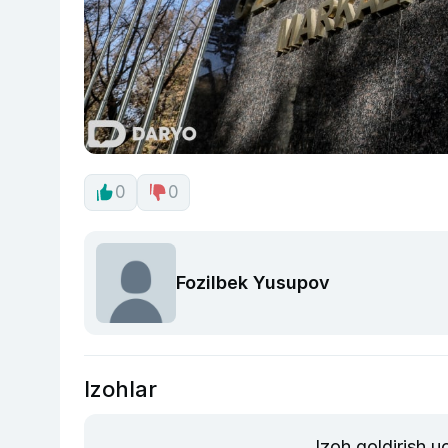
0
0
Fozilbek Yusupov
Izohlar
Izoh qoldirish 