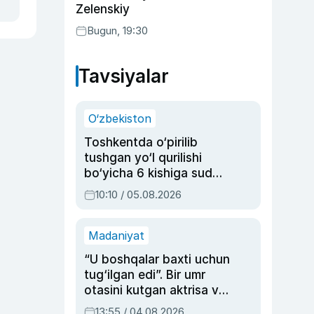
Zelenskiy
Bugun, 19:30
Tavsiyalar
O‘zbekiston
Toshkentda o‘pirilib
tushgan yo‘l qurilishi
bo‘yicha 6 kishiga sud
hukmi o‘qildi
10:10 / 05.08.2026
Madaniyat
“U boshqalar baxti uchun
tug‘ilgan edi”. Bir umr
otasini kutgan aktrisa va
dublyaj ustasi Rimma
13:55 / 04.08.2026