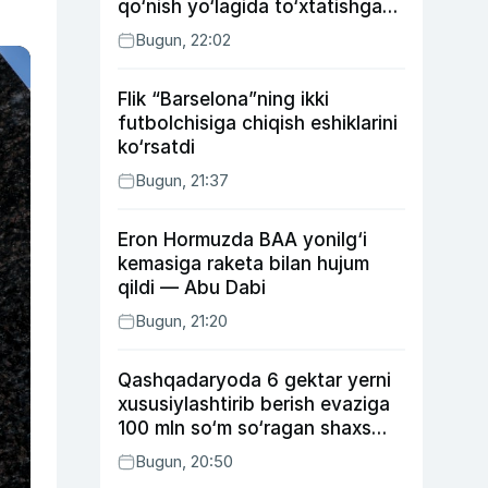
qo‘nish yo‘lagida to‘xtatishga
urindi (video)
Bugun, 22:02
Flik “Barselona”ning ikki
futbolchisiga chiqish eshiklarini
ko‘rsatdi
Bugun, 21:37
Eron Hormuzda BAA yonilg‘i
kemasiga raketa bilan hujum
qildi — Abu Dabi
Bugun, 21:20
Qashqadaryoda 6 gektar yerni
xususiylashtirib berish evaziga
100 mln so‘m so‘ragan shaxs
ushlandi
Bugun, 20:50