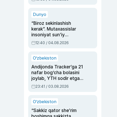
Ahmedovaning
sinovlarga to‘la hayoti
Dunyo
“Biroz sekinlashish
kerak”. Mutaxassislar
insoniyat sun’iy
intellektni boshqara
12:40 / 04.08.2026
olmay qolishidan xavotir
bildirdi
O‘zbekiston
Andijonda Tracker’ga 21
nafar bog‘cha bolasini
joylab, YTH sodir etgan
ayolga sud hukmi o‘qildi
23:41 / 03.08.2026
O‘zbekiston
“Sakkiz qator she’rim
boshimga sakkizta