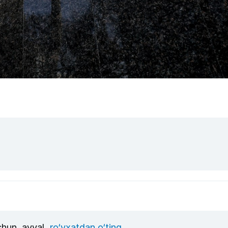
uchun, avval
ro‘yxatdan o‘ting