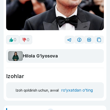
0
0
Hilola G‘iyosova
Izohlar
ro‘yxatdan o‘ting
Izoh qoldirish uchun, avval