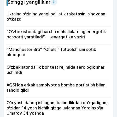
So‘nggi yangiliklar
Ukraina o‘zining yangi ballistik raketasini sinovdan
o‘tkazdi
“O‘zbekistondagi barcha mahallalarning energetik
pasporti yaratiladi” — energetika vaziri
“Manchester Siti” “Chelsi” futbolchisini sotib
olmoqchi
O‘zbekistonda ilk bor test rejimida aerologik shar
uchirildi
AQSHda erkak samolyotda bomba portlatish bilan
tahdid qildi
O‘n yoshidanoq ishlagan, balandlikdan qo‘rqadigan,
o‘zidan 14 yosh kichik qizga uylangan Yorqinxo‘ja
Umarov 34 yoshda