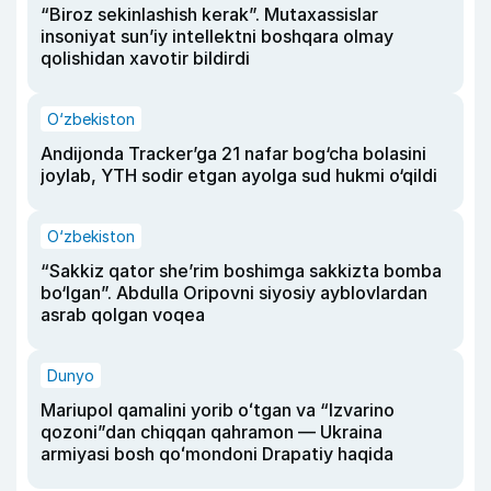
“Biroz sekinlashish kerak”. Mutaxassislar
insoniyat sun’iy intellektni boshqara olmay
qolishidan xavotir bildirdi
O‘zbekiston
Andijonda Tracker’ga 21 nafar bog‘cha bolasini
joylab, YTH sodir etgan ayolga sud hukmi o‘qildi
O‘zbekiston
“Sakkiz qator she’rim boshimga sakkizta bomba
bo‘lgan”. Abdulla Oripovni siyosiy ayblovlardan
asrab qolgan voqea
Dunyo
Mariupol qamalini yorib oʻtgan va “Izvarino
qozoni”dan chiqqan qahramon — Ukraina
armiyasi bosh qoʻmondoni Drapatiy haqida