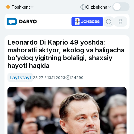
Toshkent
O‘zbekcha
Leonardo Di Kaprio 49 yoshda:
mahoratli aktyor, ekolog va haligacha
bo‘ydoq yigitning bolaligi, shaxsiy
hayoti haqida
Layfstayl
23:27 / 13.11.2023
24290