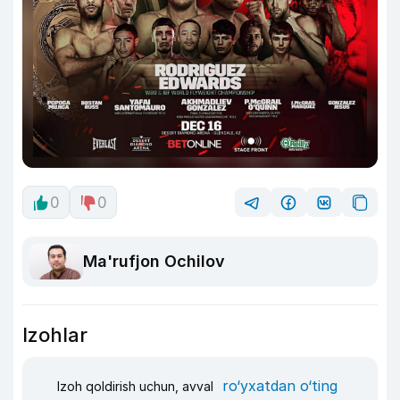
0
0
Ma'rufjon Ochilov
Izohlar
ro‘yxatdan o‘ting
Izoh qoldirish uchun, avval