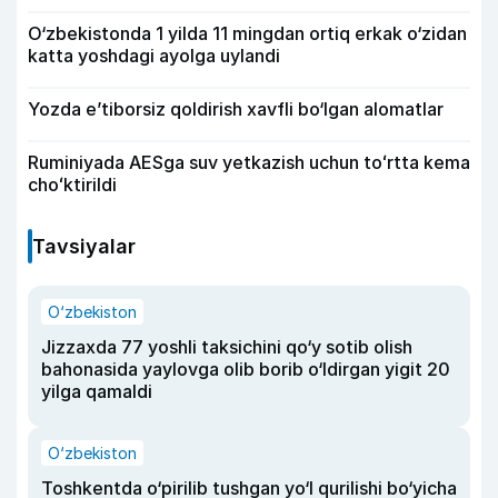
O‘zbekistonda 1 yilda 11 mingdan ortiq erkak o‘zidan
katta yoshdagi ayolga uylandi
Yozda e’tiborsiz qoldirish xavfli bo‘lgan alomatlar
Ruminiyada AESga suv yetkazish uchun toʻrtta kema
choʻktirildi
Tavsiyalar
O‘zbekiston
Jizzaxda 77 yoshli taksichini qo‘y sotib olish
bahonasida yaylovga olib borib o‘ldirgan yigit 20
yilga qamaldi
O‘zbekiston
Toshkentda o‘pirilib tushgan yo‘l qurilishi bo‘yicha