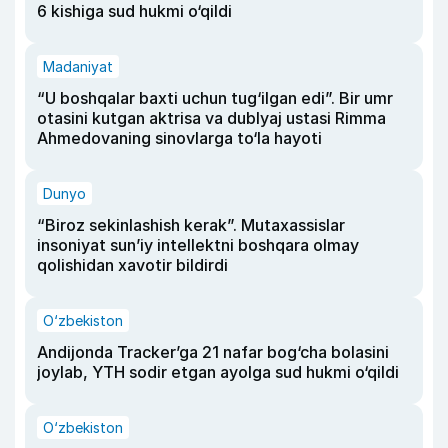
6 kishiga sud hukmi o‘qildi
Madaniyat
“U boshqalar baxti uchun tug‘ilgan edi”. Bir umr
otasini kutgan aktrisa va dublyaj ustasi Rimma
Ahmedovaning sinovlarga to‘la hayoti
Dunyo
“Biroz sekinlashish kerak”. Mutaxassislar
insoniyat sun’iy intellektni boshqara olmay
qolishidan xavotir bildirdi
O‘zbekiston
Andijonda Tracker’ga 21 nafar bog‘cha bolasini
joylab, YTH sodir etgan ayolga sud hukmi o‘qildi
O‘zbekiston