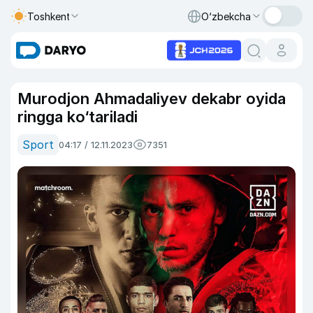
Toshkent
O‘zbekcha
Murodjon Ahmadaliyev dekabr oyida
ringga ko‘tariladi
Sport
04:17 / 12.11.2023
7351