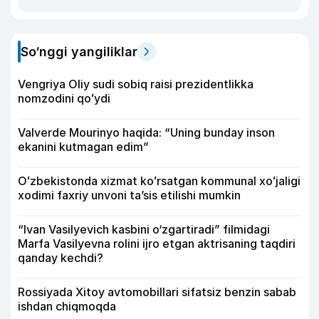
So‘nggi yangiliklar
Vengriya Oliy sudi sobiq raisi prezidentlikka
nomzodini qoʻydi
Valverde Mourinyo haqida: “Uning bunday inson
ekanini kutmagan edim”
Oʻzbekistonda xizmat koʻrsatgan kommunal xoʻjaligi
xodimi faxriy unvoni taʼsis etilishi mumkin
“Ivan Vasilyevich kasbini o‘zgartiradi” filmidagi
Marfa Vasilyevna rolini ijro etgan aktrisaning taqdiri
qanday kechdi?
Rossiyada Xitoy avtomobillari sifatsiz benzin sabab
ishdan chiqmoqda