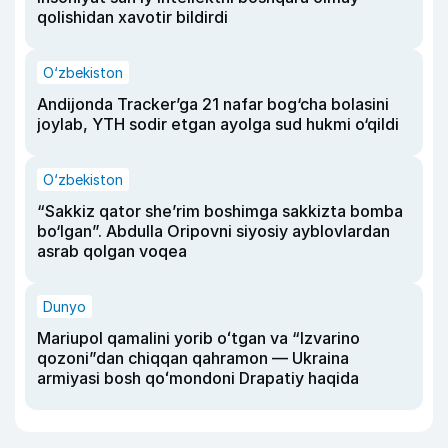
qolishidan xavotir bildirdi
O‘zbekiston
Andijonda Tracker’ga 21 nafar bog‘cha bolasini
joylab, YTH sodir etgan ayolga sud hukmi o‘qildi
O‘zbekiston
“Sakkiz qator she’rim boshimga sakkizta bomba
bo‘lgan”. Abdulla Oripovni siyosiy ayblovlardan
asrab qolgan voqea
Dunyo
Mariupol qamalini yorib oʻtgan va “Izvarino
qozoni”dan chiqqan qahramon — Ukraina
armiyasi bosh qoʻmondoni Drapatiy haqida