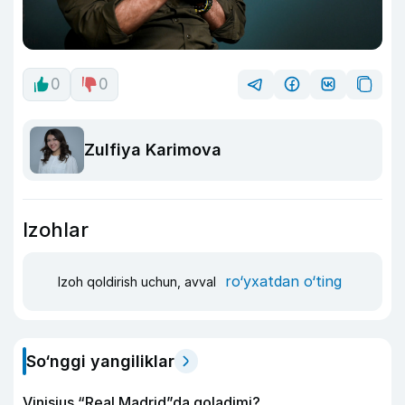
0
0
Zulfiya Karimova
Izohlar
ro‘yxatdan o‘ting
Izoh qoldirish uchun, avval
So‘nggi yangiliklar
Vinisius “Real Madrid”da qoladimi?