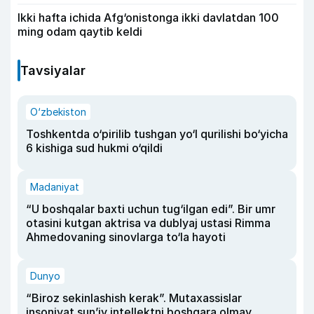
Ikki hafta ichida Afg‘onistonga ikki davlatdan 100
ming odam qaytib keldi
Tavsiyalar
O‘zbekiston
Toshkentda o‘pirilib tushgan yo‘l qurilishi bo‘yicha
6 kishiga sud hukmi o‘qildi
Madaniyat
“U boshqalar baxti uchun tug‘ilgan edi”. Bir umr
otasini kutgan aktrisa va dublyaj ustasi Rimma
Ahmedovaning sinovlarga to‘la hayoti
Dunyo
“Biroz sekinlashish kerak”. Mutaxassislar
insoniyat sun’iy intellektni boshqara olmay