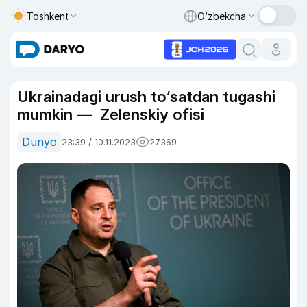
Toshkent
O‘zbekcha
Ukrainadagi urush to‘satdan tugashi
mumkin — Zelenskiy ofisi
Dunyo
23:39 / 10.11.2023
27369