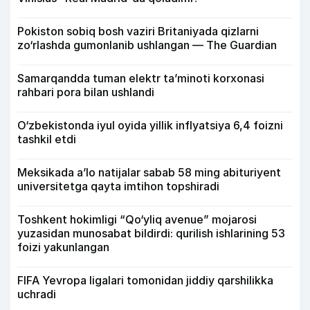
Pokiston sobiq bosh vaziri Britaniyada qizlarni
zo‘rlashda gumonlanib ushlangan — The Guardian
Samarqandda tuman elektr ta’minoti korxonasi
rahbari pora bilan ushlandi
O‘zbekistonda iyul oyida yillik inflyatsiya 6,4 foizni
tashkil etdi
Meksikada a’lo natijalar sabab 58 ming abituriyent
universitetga qayta imtihon topshiradi
Toshkent hokimligi “Qo‘yliq avenue” mojarosi
yuzasidan munosabat bildirdi: qurilish ishlarining 53
foizi yakunlangan
FIFA Yevropa ligalari tomonidan jiddiy qarshilikka
uchradi