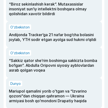
“Biroz sekinlashish kerak”. Mutaxassislar
insoniyat sun’iy intellektni boshqara olmay
qolishidan xavotir bildirdi
O‘zbekiston
Andijonda Tracker’ga 21 nafar bog‘cha bolasini
joylab, YTH sodir etgan ayolga sud hukmi o‘qildi
O‘zbekiston
“Sakkiz qator she’rim boshimga sakkizta bomba
bo‘lgan”. Abdulla Oripovni siyosiy ayblovlardan
asrab qolgan voqea
Dunyo
Mariupol qamalini yorib oʻtgan va “Izvarino
qozoni”dan chiqqan qahramon — Ukraina
armiyasi bosh qoʻmondoni Drapatiy haqida