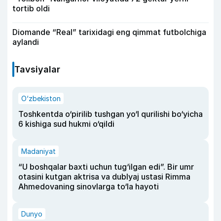
tortib oldi
Diomande “Real” tarixidagi eng qimmat futbolchiga
aylandi
Tavsiyalar
O‘zbekiston
Toshkentda o‘pirilib tushgan yo‘l qurilishi bo‘yicha
6 kishiga sud hukmi o‘qildi
Madaniyat
“U boshqalar baxti uchun tug‘ilgan edi”. Bir umr
otasini kutgan aktrisa va dublyaj ustasi Rimma
Ahmedovaning sinovlarga to‘la hayoti
Dunyo