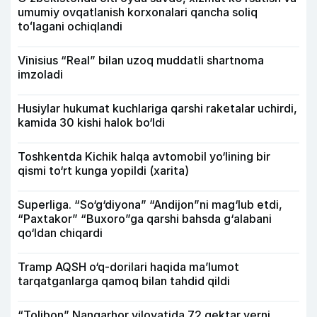
umumiy ovqatlanish korxonalari qancha soliq
toʻlagani ochiqlandi
Vinisius “Real” bilan uzoq muddatli shartnoma
imzoladi
Husiylar hukumat kuchlariga qarshi raketalar uchirdi,
kamida 30 kishi halok bo‘ldi
Toshkentda Kichik halqa avtomobil yo‘lining bir
qismi to‘rt kunga yopildi (xarita)
Superliga. “So‘g‘diyona” “Andijon”ni mag‘lub etdi,
“Paxtakor” “Buxoro”ga qarshi bahsda g‘alabani
qo‘ldan chiqardi
Tramp AQSH o‘q-dorilari haqida ma’lumot
tarqatganlarga qamoq bilan tahdid qildi
“Tolibon” Nangarhor viloyatida 72 gektar yerni