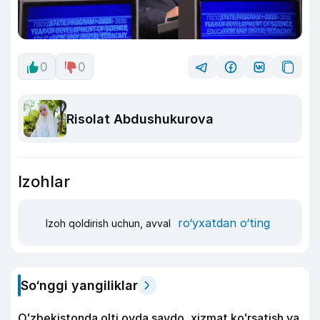
0
0
Risolat Abdushukurova
Izohlar
ro‘yxatdan o‘ting
Izoh qoldirish uchun, avval
So‘nggi yangiliklar
Oʻzbekistonda olti oyda savdo, xizmat koʻrsatish va