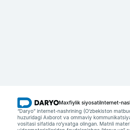
Maxfiylik siyosati
Internet-nas
“Daryo” internet-nashrining (O‘zbekiston matbuo
huzuridagi Axborot va ommaviy kommunikatsiyal
vositasi sifatida ro‘yxatga olingan. Matnli materi