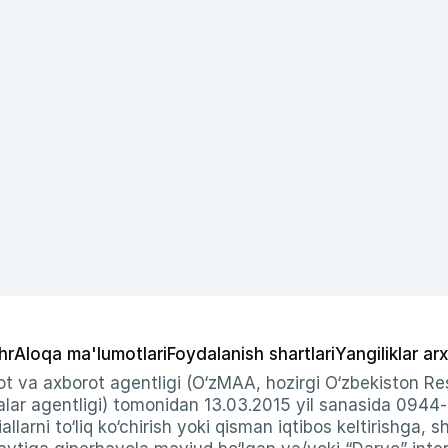
hr
Aloqa ma'lumotlari
Foydalanish shartlari
Yangiliklar arx
t va axborot agentligi (O‘zMAA, hozirgi O‘zbekiston Res
ar agentligi) tomonidan 13.03.2015 yil sanasida 0944
allarni to‘liq ko‘chirish yoki qisman iqtibos keltirishga, 