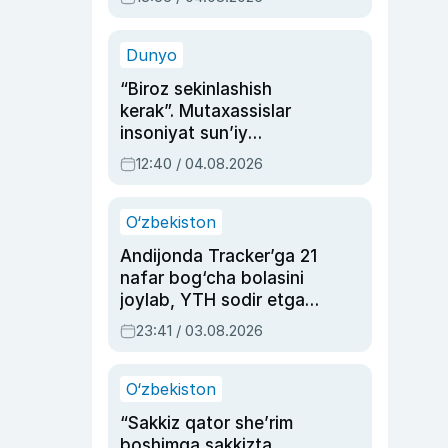
Ahmedovaning
sinovlarga to‘la hayoti
Dunyo
“Biroz sekinlashish
kerak”. Mutaxassislar
insoniyat sun’iy
intellektni boshqara
12:40 / 04.08.2026
olmay qolishidan xavotir
bildirdi
O‘zbekiston
Andijonda Tracker’ga 21
nafar bog‘cha bolasini
joylab, YTH sodir etgan
ayolga sud hukmi o‘qildi
23:41 / 03.08.2026
O‘zbekiston
“Sakkiz qator she’rim
boshimga sakkizta