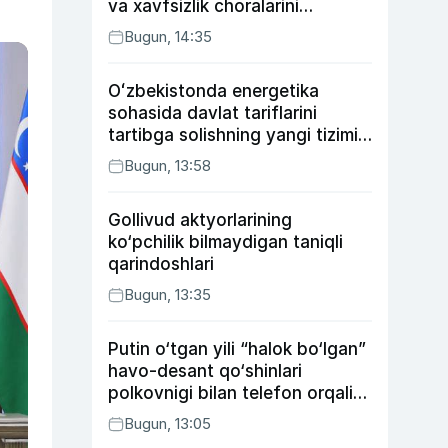
va xavfsizlik choralarini
kuchaytirdi
Bugun, 14:35
Oʻzbekistonda energetika
sohasida davlat tariflarini
tartibga solishning yangi tizimi
joriy etildi
Bugun, 13:58
Gollivud aktyorlarining
ko‘pchilik bilmaydigan taniqli
qarindoshlari
Bugun, 13:35
Putin o‘tgan yili “halok bo‘lgan”
havo-desant qo‘shinlari
polkovnigi bilan telefon orqali
suhbatlashdi
Bugun, 13:05