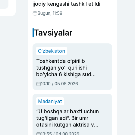
ijodiy kengashi tashkil etildi
Bugun, 11:58
Tavsiyalar
O‘zbekiston
Toshkentda o‘pirilib
tushgan yo‘l qurilishi
bo‘yicha 6 kishiga sud
hukmi o‘qildi
10:10 / 05.08.2026
Madaniyat
“U boshqalar baxti uchun
tug‘ilgan edi”. Bir umr
otasini kutgan aktrisa va
dublyaj ustasi Rimma
13:55 / 04.08.2026