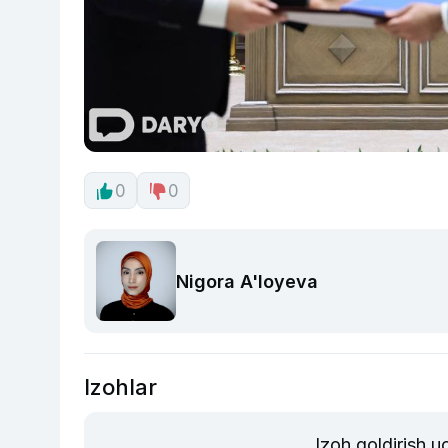
0
0
Nigora A'loyeva
Izohlar
Izoh qoldirish 