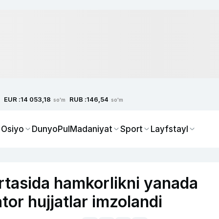
EUR :
RUB :
14 053,18
146,54
so'm
so'm
 Osiyo
Dunyo
Pul
Madaniyat
Sport
Layfstayl
‘rtasida hamkorlikni yanada
ator hujjatlar imzolandi