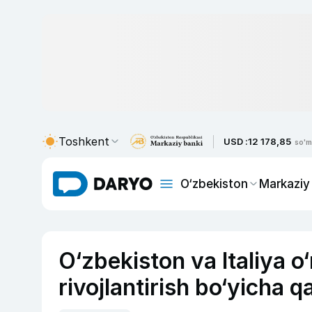
Toshkent
USD :
12 178,85
so'm
O‘zbekiston
Markaziy
O‘zbekiston va Italiya o
rivojlantirish bo‘yicha q