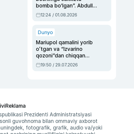
bomba bo‘lgan”. Abdulla
Oripovni siyosiy
12:24 / 01.08.2026
ayblovlardan asrab
qolgan voqea
Dunyo
Mariupol qamalini yorib
oʻtgan va “Izvarino
qozoni”dan chiqqan
qahramon — Ukraina
19:50 / 29.07.2026
armiyasi bosh
qoʻmondoni Drapatiy
haqida
ivi
Reklama
publikasi Prezidenti Administratsiyasi
-sonli guvohnoma bilan ommaviy axborot
shuningdek, fotografik, grafik, audio va/yoki