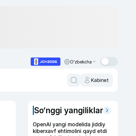
O‘zbekcha
Kabinet
So‘nggi yangiliklar
OpenAI yangi modelida jiddiy
kiberxavf ehtimolini qayd etdi