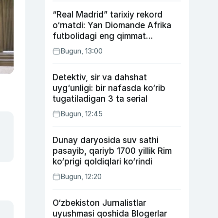
“Real Madrid” tarixiy rekord
o‘rnatdi: Yan Diomande Afrika
futbolidagi eng qimmat
transferga aylandi
Bugun, 13:00
Detektiv, sir va dahshat
uyg‘unligi: bir nafasda ko‘rib
tugatiladigan 3 ta serial
Bugun, 12:45
Dunay daryosida suv sathi
pasayib, qariyb 1700 yillik Rim
ko‘prigi qoldiqlari ko‘rindi
Bugun, 12:20
O‘zbekiston Jurnalistlar
uyushmasi qoshida Blogerlar