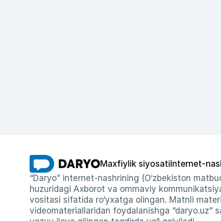
Maxfiylik siyosati
Internet-nas
“Daryo” internet-nashrining (O‘zbekiston matbuo
huzuridagi Axborot va ommaviy kommunikatsiyal
vositasi sifatida ro‘yxatga olingan. Matnli materi
videomateriallaridan foydalanishga “daryo.uz” sa