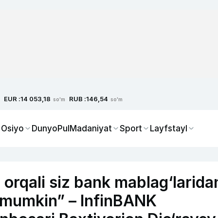
EUR :
RUB :
14 053,18
146,54
so'm
so'm
 Osiyo
Dunyo
Pul
Madaniyat
Sport
Layfstayl
 orqali siz bank mablag‘larida
z mumkin” – InfinBANK