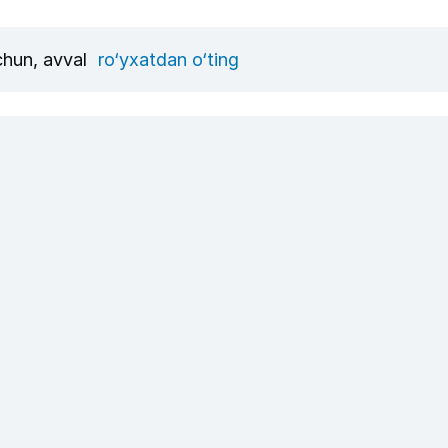
uchun, avval
ro‘yxatdan o‘ting