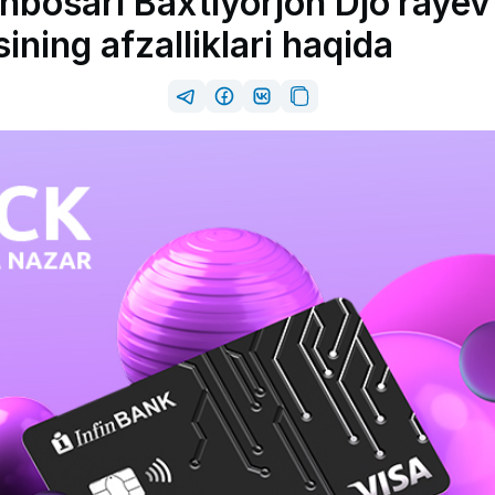
inbosari Baxtiyorjon Djo‘rayev
ining afzalliklari haqida