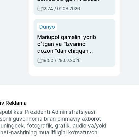
Oripovni siyosiy
12:24 / 01.08.2026
ayblovlardan asrab
qolgan voqea
Dunyo
Mariupol qamalini yorib
oʻtgan va “Izvarino
qozoni”dan chiqqan
qahramon — Ukraina
19:50 / 29.07.2026
armiyasi bosh
qoʻmondoni Drapatiy
haqida
ivi
Reklama
publikasi Prezidenti Administratsiyasi
-sonli guvohnoma bilan ommaviy axborot
shuningdek, fotografik, grafik, audio va/yoki
et-nashrining muallifligini ko‘rsatuvchi