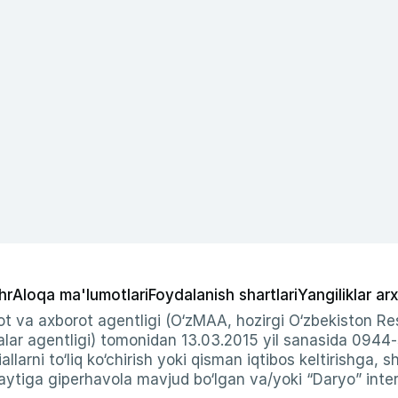
hr
Aloqa ma'lumotlari
Foydalanish shartlari
Yangiliklar arx
t va axborot agentligi (O‘zMAA, hozirgi O‘zbekiston Res
ar agentligi) tomonidan 13.03.2015 yil sanasida 0944
allarni to‘liq ko‘chirish yoki qisman iqtibos keltirishga, 
ytiga giperhavola mavjud bo‘lgan va/yoki “Daryo” intern