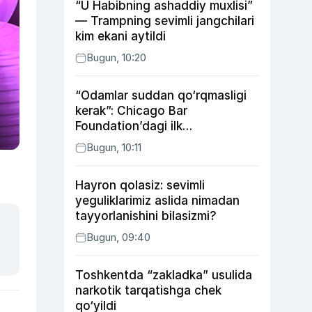
“U Habibning ashaddiy muxlisi”
— Trampning sevimli jangchilari
kim ekani aytildi
Bugun, 10:20
“Odamlar suddan qo‘rqmasligi
kerak”: Chicago Bar
Foundation’dagi ilk
o‘zbekistonlik Go‘zal
Bugun, 10:11
Abduaxatova
Hayron qolasiz: sevimli
yeguliklarimiz aslida nimadan
tayyorlanishini bilasizmi?
Bugun, 09:40
Toshkentda “zakladka” usulida
narkotik tarqatishga chek
qo‘yildi