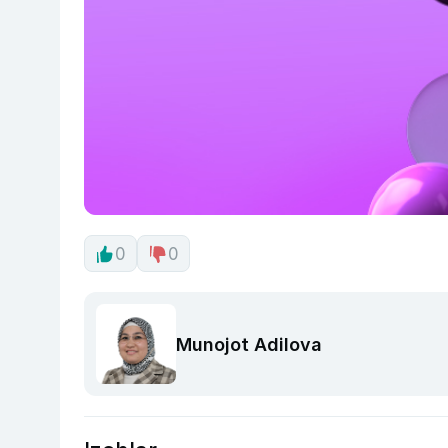
0
0
Munojot Adilova