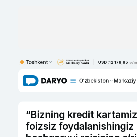
Toshkent
USD :
12 178,85
so'm
O‘zbekiston
Markaziy
“Bizning kredit kartamiz
foizsiz foydalanishingi