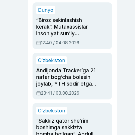
sinovlarga to‘la hayoti
Dunyo
“Biroz sekinlashish
kerak”. Mutaxassislar
insoniyat sun’iy
intellektni boshqara
12:40 / 04.08.2026
olmay qolishidan xavotir
bildirdi
O‘zbekiston
Andijonda Tracker’ga 21
nafar bog‘cha bolasini
joylab, YTH sodir etgan
ayolga sud hukmi o‘qildi
23:41 / 03.08.2026
O‘zbekiston
“Sakkiz qator she’rim
boshimga sakkizta
bomba bo‘lgan”. Abdulla