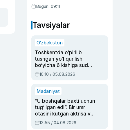
Bugun, 09:11
Tavsiyalar
O‘zbekiston
Toshkentda o‘pirilib
tushgan yo‘l qurilishi
bo‘yicha 6 kishiga sud
hukmi o‘qildi
10:10 / 05.08.2026
Madaniyat
“U boshqalar baxti uchun
tug‘ilgan edi”. Bir umr
otasini kutgan aktrisa va
dublyaj ustasi Rimma
13:55 / 04.08.2026
Ahmedovaning