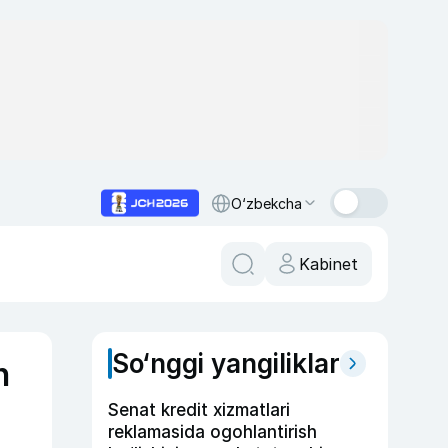
O‘zbekcha
Kabinet
So‘nggi yangiliklar
n
Senat kredit xizmatlari
reklamasida ogohlantirish