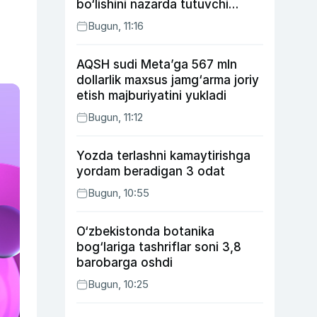
bo‘lishini nazarda tutuvchi
qonunni ma’qulladi
Bugun, 11:16
AQSH sudi Meta’ga 567 mln
dollarlik maxsus jamg‘arma joriy
etish majburiyatini yukladi
Bugun, 11:12
Yozda terlashni kamaytirishga
yordam beradigan 3 odat
Bugun, 10:55
O‘zbekistonda botanika
bog‘lariga tashriflar soni 3,8
barobarga oshdi
Bugun, 10:25