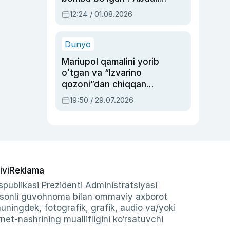
Oripovni siyosiy
12:24 / 01.08.2026
ayblovlardan asrab
qolgan voqea
Dunyo
Mariupol qamalini yorib
oʻtgan va “Izvarino
qozoni”dan chiqqan
qahramon — Ukraina
19:50 / 29.07.2026
armiyasi bosh
qoʻmondoni Drapatiy
haqida
ivi
Reklama
publikasi Prezidenti Administratsiyasi
-sonli guvohnoma bilan ommaviy axborot
shuningdek, fotografik, grafik, audio va/yoki
et-nashrining muallifligini ko‘rsatuvchi