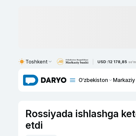
Toshkent
USD :
12 178,85
so'm
O‘zbekiston
Markaziy
Rossiyada ishlashga ket
etdi