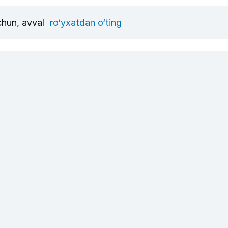
uchun, avval
ro‘yxatdan o‘ting