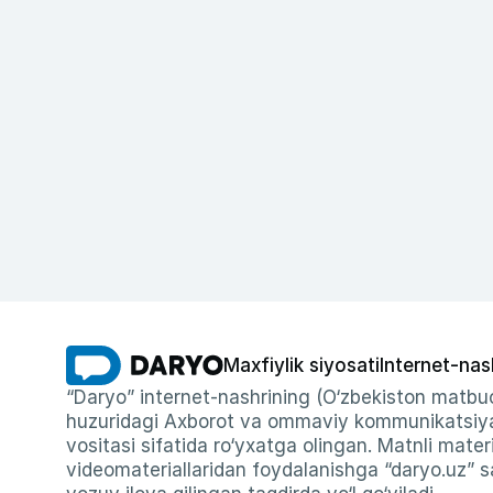
Maxfiylik siyosati
Internet-nas
“Daryo” internet-nashrining (O‘zbekiston matbuo
huzuridagi Axborot va ommaviy kommunikatsiyal
vositasi sifatida ro‘yxatga olingan. Matnli materi
videomateriallaridan foydalanishga “daryo.uz” sa