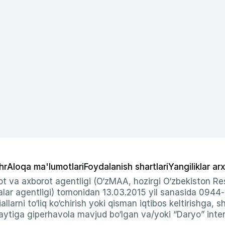
hr
Aloqa ma'lumotlari
Foydalanish shartlari
Yangiliklar arx
t va axborot agentligi (O‘zMAA, hozirgi O‘zbekiston Res
ar agentligi) tomonidan 13.03.2015 yil sanasida 0944
allarni to‘liq ko‘chirish yoki qisman iqtibos keltirishga, 
ytiga giperhavola mavjud bo‘lgan va/yoki “Daryo” intern