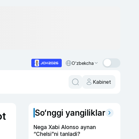
O‘zbekcha
Kabinet
So‘nggi yangiliklar
ot
Nega Xabi Alonso aynan
“Chelsi”ni tanladi?