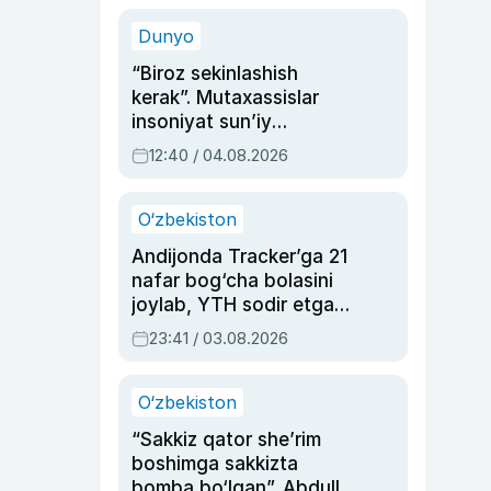
sinovlarga to‘la hayoti
Dunyo
“Biroz sekinlashish
kerak”. Mutaxassislar
insoniyat sun’iy
intellektni boshqara
12:40 / 04.08.2026
olmay qolishidan xavotir
bildirdi
O‘zbekiston
Andijonda Tracker’ga 21
nafar bog‘cha bolasini
joylab, YTH sodir etgan
ayolga sud hukmi o‘qildi
23:41 / 03.08.2026
O‘zbekiston
“Sakkiz qator she’rim
boshimga sakkizta
bomba bo‘lgan”. Abdulla