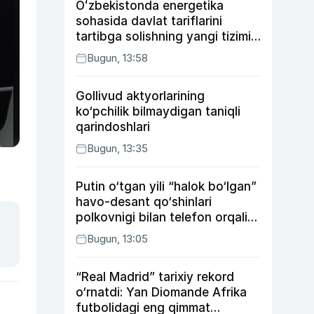
Oʻzbekistonda energetika
sohasida davlat tariflarini
tartibga solishning yangi tizimi
joriy etildi
Bugun, 13:58
Gollivud aktyorlarining
ko‘pchilik bilmaydigan taniqli
qarindoshlari
Bugun, 13:35
Putin o‘tgan yili “halok bo‘lgan”
havo-desant qo‘shinlari
polkovnigi bilan telefon orqali
suhbatlashdi
Bugun, 13:05
“Real Madrid” tarixiy rekord
o‘rnatdi: Yan Diomande Afrika
futbolidagi eng qimmat