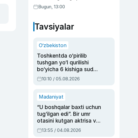
transferga aylandi
Bugun, 13:00
Tavsiyalar
O‘zbekiston
Toshkentda o‘pirilib
tushgan yo‘l qurilishi
bo‘yicha 6 kishiga sud
hukmi o‘qildi
10:10 / 05.08.2026
Madaniyat
“U boshqalar baxti uchun
tug‘ilgan edi”. Bir umr
otasini kutgan aktrisa va
dublyaj ustasi Rimma
13:55 / 04.08.2026
Ahmedovaning