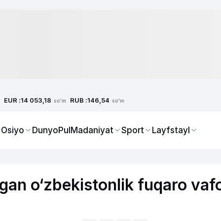
EUR :
RUB :
14 053,18
146,54
so'm
so'm
 Osiyo
Dunyo
Pul
Madaniyat
Sport
Layfstayl
gan o‘zbekistonlik fuqaro vaf