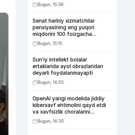
Bugun, 15:36
Senat harbiy xizmatchilar
pensiyasining eng yuqori
miqdorini 100 foizgacha
oshirishni nazarda tutuvchi
Bugun, 15:15
qonunni ma’qulladi
Sun’iy intellekt bolalar
ertaklarida ayol obrazlaridan
deyarli foydalanmayapti
Bugun, 14:55
OpenAI yangi modelida jiddiy
kiberxavf ehtimolini qayd etdi
va xavfsizlik choralarini
kuchaytirdi
Bugun, 14:35