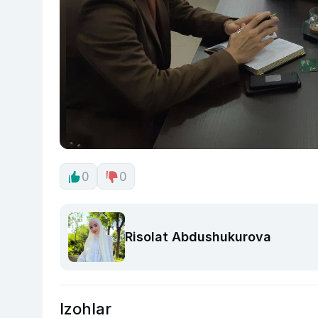
0
0
Risolat Abdushukurova
Izohlar