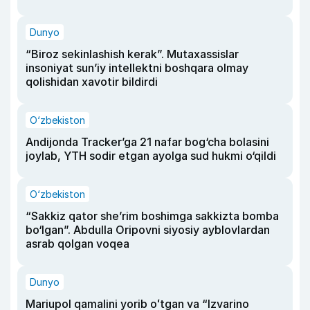
Dunyo
“Biroz sekinlashish kerak”. Mutaxassislar
insoniyat sun’iy intellektni boshqara olmay
qolishidan xavotir bildirdi
O‘zbekiston
Andijonda Tracker’ga 21 nafar bog‘cha bolasini
joylab, YTH sodir etgan ayolga sud hukmi o‘qildi
O‘zbekiston
“Sakkiz qator she’rim boshimga sakkizta bomba
bo‘lgan”. Abdulla Oripovni siyosiy ayblovlardan
asrab qolgan voqea
Dunyo
Mariupol qamalini yorib oʻtgan va “Izvarino