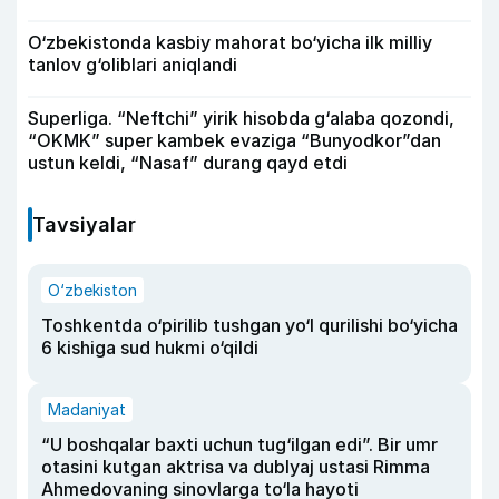
O‘zbekistonda kasbiy mahorat bo‘yicha ilk milliy
tanlov g‘oliblari aniqlandi
Superliga. “Neftchi” yirik hisobda g‘alaba qozondi,
“OKMK” super kambek evaziga “Bunyodkor”dan
ustun keldi, “Nasaf” durang qayd etdi
Tavsiyalar
O‘zbekiston
Toshkentda o‘pirilib tushgan yo‘l qurilishi bo‘yicha
6 kishiga sud hukmi o‘qildi
Madaniyat
“U boshqalar baxti uchun tug‘ilgan edi”. Bir umr
otasini kutgan aktrisa va dublyaj ustasi Rimma
Ahmedovaning sinovlarga to‘la hayoti