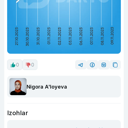
0
0
Nigora A'loyeva
Izohlar