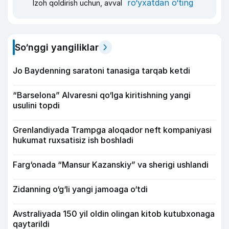
ro‘yxatdan o‘ting
Izoh qoldirish uchun, avval
So‘nggi yangiliklar
Jo Baydenning saratoni tanasiga tarqab ketdi
“Barselona” Alvaresni qo‘lga kiritishning yangi
usulini topdi
Grenlandiyada Trampga aloqador neft kompaniyasi
hukumat ruxsatisiz ish boshladi
Farg‘onada “Mansur Kazanskiy” va sherigi ushlandi
Zidanning o‘g‘li yangi jamoaga o‘tdi
Avstraliyada 150 yil oldin olingan kitob kutubxonaga
qaytarildi