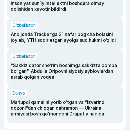
insoniyat sun’iy intellektni boshqara olmay
qolishidan xavotir bildirdi
O‘zbekiston
Andijonda Tracker’ga 21 nafar bog‘cha bolasini
joylab, YTH sodir etgan ayolga sud hukmi o‘qildi
O‘zbekiston
“Sakkiz qator she’rim boshimga sakkizta bomba
bo‘lgan”. Abdulla Oripovni siyosiy ayblovlardan
asrab qolgan voqea
Dunyo
Mariupol qamalini yorib oʻtgan va “Izvarino
qozoni”dan chiqqan qahramon — Ukraina
armiyasi bosh qoʻmondoni Drapatiy haqida