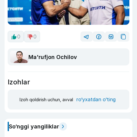
0
0
Ma'rufjon Ochilov
Izohlar
ro‘yxatdan o‘ting
Izoh qoldirish uchun, avval
So‘nggi yangiliklar