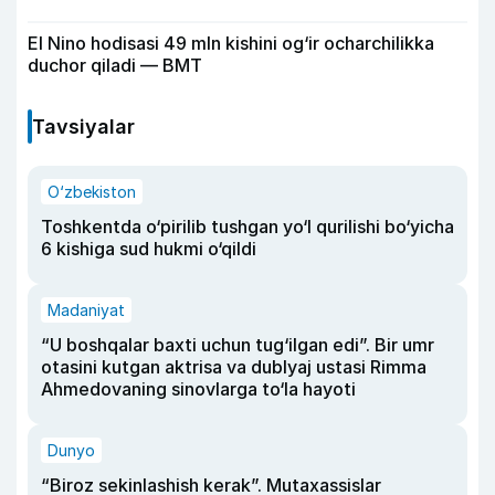
El Nino hodisasi 49 mln kishini og‘ir ocharchilikka
duchor qiladi — BMT
Tavsiyalar
O‘zbekiston
Toshkentda o‘pirilib tushgan yo‘l qurilishi bo‘yicha
6 kishiga sud hukmi o‘qildi
Madaniyat
“U boshqalar baxti uchun tug‘ilgan edi”. Bir umr
otasini kutgan aktrisa va dublyaj ustasi Rimma
Ahmedovaning sinovlarga to‘la hayoti
Dunyo
“Biroz sekinlashish kerak”. Mutaxassislar