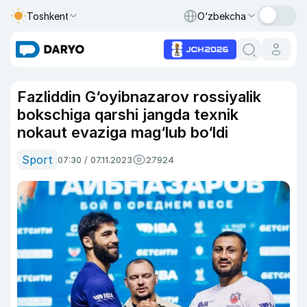
Toshkent
O‘zbekcha
Fazliddin G‘oyibnazarov rossiyalik
bokschiga qarshi jangda texnik
nokaut evaziga mag‘lub bo‘ldi
Sport
07:30 / 07.11.2023
27924