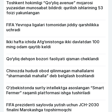
Toshkent hokimligi “Qo‘yliq avenue” mojarosi
yuzasidan munosabat bildirdi: qurilish ishlarining 53
foizi yakunlangan
FIFA Yevropa ligalari tomonidan jiddiy qarshilikka
uchradi
Ikki hafta ichida Afg‘onistonga ikki davlatdan 100
ming odam qaytib keldi
Qo‘yliq dehqon bozori faoliyati qisman cheklandi
Chinozda hududi obod qilinmagan mahallalarni
“sharmandali mahalla” deb belgilash boshlandi
O‘zbekistonda sun‘iy intellektga asoslangan “Smart
Fermer” raqamli platformasi ishga tushiriladi
FIFA prezidenti saylovda yutish uchun JCH-2030
finalini Marokashga topshirmoqchi