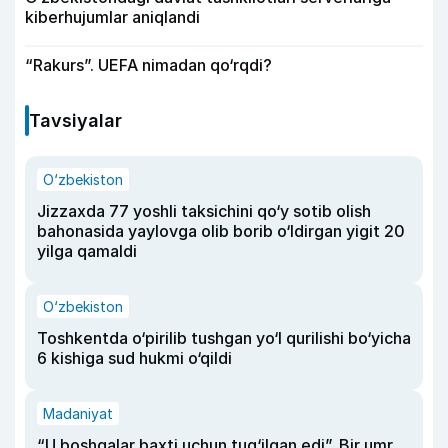
kiberhujumlar aniqlandi
“Rakurs”. UEFA nimadan qo‘rqdi?
Tavsiyalar
O‘zbekiston
Jizzaxda 77 yoshli taksichini qo‘y sotib olish
bahonasida yaylovga olib borib o‘ldirgan yigit 20
yilga qamaldi
O‘zbekiston
Toshkentda o‘pirilib tushgan yo‘l qurilishi bo‘yicha
6 kishiga sud hukmi o‘qildi
Madaniyat
“U boshqalar baxti uchun tug‘ilgan edi”. Bir umr