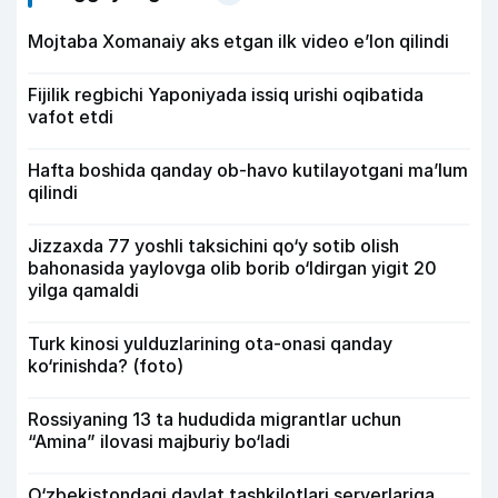
Mojtaba Xomanaiy aks etgan ilk video e’lon qilindi
Fijilik regbichi Yaponiyada issiq urishi oqibatida
vafot etdi
Hafta boshida qanday ob-havo kutilayotgani ma’lum
qilindi
Jizzaxda 77 yoshli taksichini qo‘y sotib olish
bahonasida yaylovga olib borib o‘ldirgan yigit 20
yilga qamaldi
Turk kinosi yulduzlarining ota-onasi qanday
ko‘rinishda? (foto)
Rossiyaning 13 ta hududida migrantlar uchun
“Amina” ilovasi majburiy bo‘ladi
O‘zbekistondagi davlat tashkilotlari serverlariga