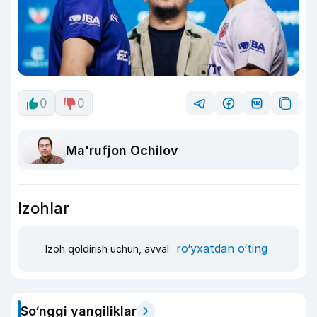
0
0
Ma'rufjon Ochilov
Izohlar
ro‘yxatdan o‘ting
Izoh qoldirish uchun, avval
So‘nggi yangiliklar