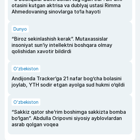
otasini kutgan aktrisa va dublyaj ustasi Rimma
Ahmedovaning sinovlarga to‘la hayoti
Dunyo
“Biroz sekinlashish kerak”. Mutaxassislar
insoniyat sun’iy intellektni boshqara olmay
qolishidan xavotir bildirdi
O‘zbekiston
Andijonda Tracker’ga 21 nafar bog‘cha bolasini
joylab, YTH sodir etgan ayolga sud hukmi o‘qildi
O‘zbekiston
“Sakkiz qator she’rim boshimga sakkizta bomba
bo‘lgan”. Abdulla Oripovni siyosiy ayblovlardan
asrab qolgan voqea