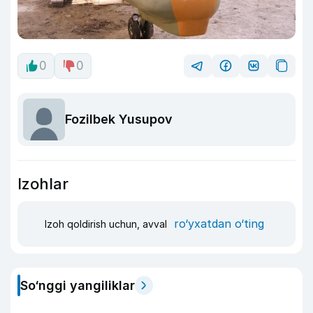
0
0
Fozilbek Yusupov
Izohlar
ro‘yxatdan o‘ting
Izoh qoldirish uchun, avval
So‘nggi yangiliklar