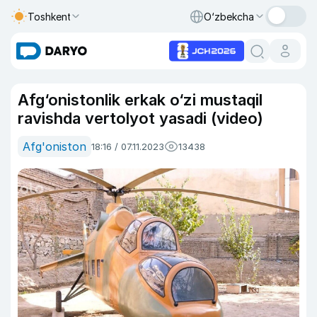
Toshkent
O‘zbekcha
Afg‘onistonlik erkak o‘zi mustaqil
ravishda vertolyot yasadi (video)
Afg'oniston
18:16 / 07.11.2023
13438