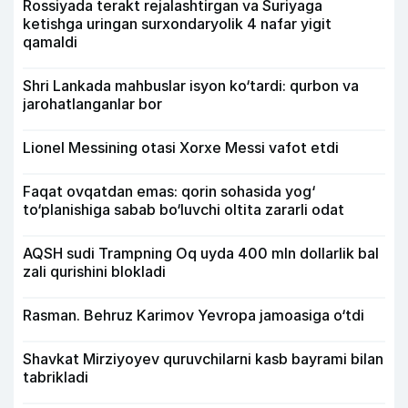
Rossiyada terakt rejalashtirgan va Suriyaga
ketishga uringan surxondaryolik 4 nafar yigit
qamaldi
Shri Lankada mahbuslar isyon ko‘tardi: qurbon va
jarohatlanganlar bor
Lionel Messining otasi Xorxe Messi vafot etdi
Faqat ovqatdan emas: qorin sohasida yog‘
to‘planishiga sabab bo‘luvchi oltita zararli odat
AQSH sudi Trampning Oq uyda 400 mln dollarlik bal
zali qurishini blokladi
Rasman. Behruz Karimov Yevropa jamoasiga o‘tdi
Shavkat Mirziyoyev quruvchilarni kasb bayrami bilan
tabrikladi