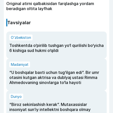
Original atirni qalbakisidan farqlashga yordam
beradigan oltita layfhak
Tavsiyalar
O‘zbekiston
Toshkentda o‘pirilib tushgan yo‘l qurilishi bo‘yicha
6 kishiga sud hukmi o‘qildi
Madaniyat
“U boshqalar baxti uchun tug‘ilgan edi”. Bir umr
otasini kutgan aktrisa va dublyaj ustasi Rimma
Ahmedovaning sinovlarga to‘la hayoti
Dunyo
“Biroz sekinlashish kerak”. Mutaxassislar
insoniyat sun’iy intellektni boshqara olmay