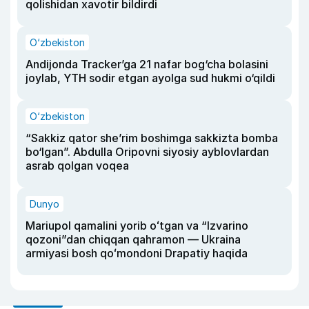
qolishidan xavotir bildirdi
O‘zbekiston
Andijonda Tracker’ga 21 nafar bog‘cha bolasini
joylab, YTH sodir etgan ayolga sud hukmi o‘qildi
O‘zbekiston
“Sakkiz qator she’rim boshimga sakkizta bomba
bo‘lgan”. Abdulla Oripovni siyosiy ayblovlardan
asrab qolgan voqea
Dunyo
Mariupol qamalini yorib oʻtgan va “Izvarino
qozoni”dan chiqqan qahramon — Ukraina
armiyasi bosh qoʻmondoni Drapatiy haqida