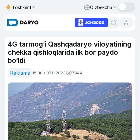
Toshkent
O‘zbekcha
4G tarmog‘i Qashqadaryo viloyatining
chekka qishloqlarida ilk bor paydo
bo‘ldi
Reklama
15:30 / 07.11.2023
7944