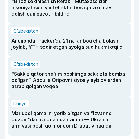
“Biroz sekinlashish kerak”. Mutaxassislar
insoniyat sun’iy intellektni boshqara olmay
qolishidan xavotir bildirdi
O‘zbekiston
Andijonda Tracker’ga 21 nafar bog‘cha bolasini
joylab, YTH sodir etgan ayolga sud hukmi o‘qildi
O‘zbekiston
“Sakkiz qator she’rim boshimga sakkizta bomba
bo‘lgan”. Abdulla Oripovni siyosiy ayblovlardan
asrab qolgan voqea
Dunyo
Mariupol qamalini yorib oʻtgan va “Izvarino
qozoni”dan chiqqan qahramon — Ukraina
armiyasi bosh qoʻmondoni Drapatiy haqida