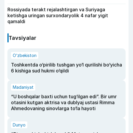
Rossiyada terakt rejalashtirgan va Suriyaga
ketishga uringan surxondaryolik 4 nafar yigit
qamaldi
Tavsiyalar
O‘zbekiston
Toshkentda o‘pirilib tushgan yo‘l qurilishi bo‘yicha
6 kishiga sud hukmi o‘qildi
Madaniyat
“U boshqalar baxti uchun tug‘ilgan edi”. Bir umr
otasini kutgan aktrisa va dublyaj ustasi Rimma
Ahmedovaning sinovlarga to‘la hayoti
Dunyo