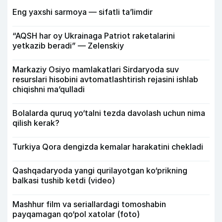
Eng yaxshi sarmoya — sifatli ta’limdir
“AQSH har oy Ukrainaga Patriot raketalarini
yetkazib beradi” — Zelenskiy
Markaziy Osiyo mamlakatlari Sirdaryoda suv
resurslari hisobini avtomatlashtirish rejasini ishlab
chiqishni ma’qulladi
Bolalarda quruq yo‘talni tezda davolash uchun nima
qilish kerak?
Turkiya Qora dengizda kemalar harakatini chekladi
Qashqadaryoda yangi qurilayotgan ko‘prikning
balkasi tushib ketdi (video)
Mashhur film va seriallardagi tomoshabin
payqamagan qo‘pol xatolar (foto)