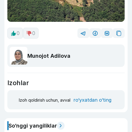
0
0
Munojot Adilova
Izohlar
ro‘yxatdan o‘ting
Izoh qoldirish uchun, avval
So‘nggi yangiliklar