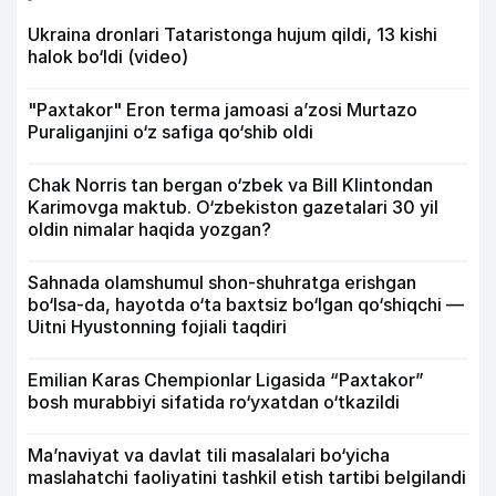
Ukraina dronlari Tataristonga hujum qildi, 13 kishi
halok bo‘ldi (video)
"Paxtakor" Eron terma jamoasi a’zosi Murtazo
Puraliganjini o‘z safiga qo‘shib oldi
Chak Norris tan bergan o‘zbek va Bill Klintondan
Karimovga maktub. O‘zbekiston gazetalari 30 yil
oldin nimalar haqida yozgan?
Sahnada olamshumul shon-shuhratga erishgan
bo‘lsa-da, hayotda o‘ta baxtsiz bo‘lgan qo‘shiqchi —
Uitni Hyustonning fojiali taqdiri
Emilian Karas Chempionlar Ligasida “Paxtakor”
bosh murabbiyi sifatida ro‘yxatdan o‘tkazildi
Ma’naviyat va davlat tili masalalari bo‘yicha
maslahatchi faoliyatini tashkil etish tartibi belgilandi