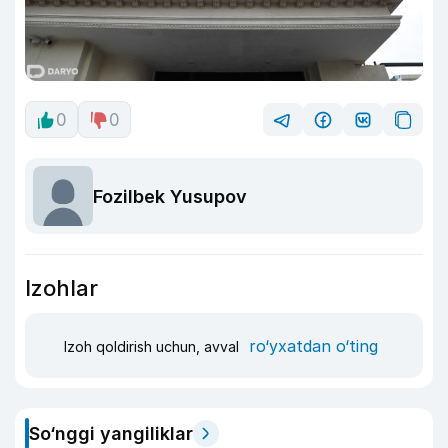
0
0
Fozilbek Yusupov
Izohlar
ro‘yxatdan o‘ting
Izoh qoldirish uchun, avval
So‘nggi yangiliklar