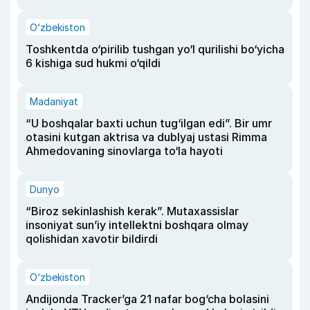
O‘zbekiston
Toshkentda o‘pirilib tushgan yo‘l qurilishi bo‘yicha
6 kishiga sud hukmi o‘qildi
Madaniyat
“U boshqalar baxti uchun tug‘ilgan edi”. Bir umr
otasini kutgan aktrisa va dublyaj ustasi Rimma
Ahmedovaning sinovlarga to‘la hayoti
Dunyo
“Biroz sekinlashish kerak”. Mutaxassislar
insoniyat sun’iy intellektni boshqara olmay
qolishidan xavotir bildirdi
O‘zbekiston
Andijonda Tracker’ga 21 nafar bog‘cha bolasini