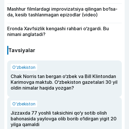
Mashhur filmlardagi improvizatsiya qilingan bo‘lsa-
da, kesib tashlanmagan epizodlar (video)
Eronda Xavfsizlik kengashi rahbari o‘zgardi. Bu
nimani anglatadi?
Tavsiyalar
O‘zbekiston
Chak Norris tan bergan o‘zbek va Bill Klintondan
Karimovga maktub. O‘zbekiston gazetalari 30 yil
oldin nimalar haqida yozgan?
O‘zbekiston
Jizzaxda 77 yoshli taksichini qo‘y sotib olish
bahonasida yaylovga olib borib o‘ldirgan yigit 20
yilga qamaldi