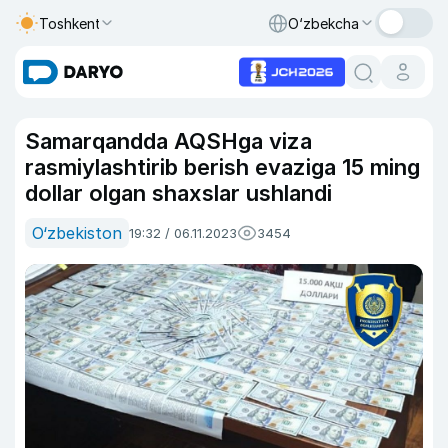
Toshkent
O‘zbekcha
Samarqandda AQSHga viza
rasmiylashtirib berish evaziga 15 ming
dollar olgan shaxslar ushlandi
O‘zbekiston
19:32 / 06.11.2023
3454