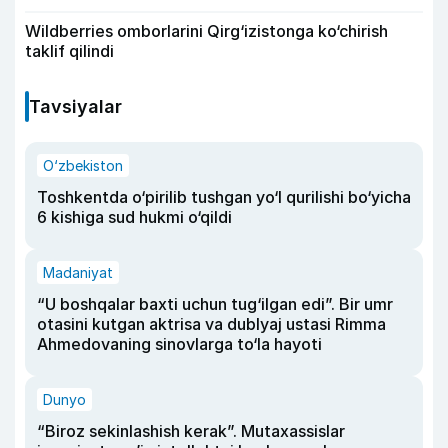
Wildberries omborlarini Qirg‘izistonga ko‘chirish
taklif qilindi
Tavsiyalar
O‘zbekiston
Toshkentda o‘pirilib tushgan yo‘l qurilishi bo‘yicha
6 kishiga sud hukmi o‘qildi
Madaniyat
“U boshqalar baxti uchun tug‘ilgan edi”. Bir umr
otasini kutgan aktrisa va dublyaj ustasi Rimma
Ahmedovaning sinovlarga to‘la hayoti
Dunyo
“Biroz sekinlashish kerak”. Mutaxassislar