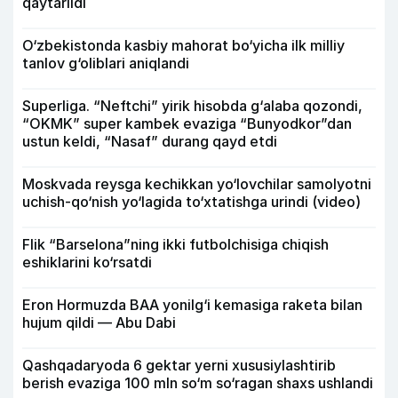
qaytarildi
O‘zbekistonda kasbiy mahorat bo‘yicha ilk milliy
tanlov g‘oliblari aniqlandi
Superliga. “Neftchi” yirik hisobda g‘alaba qozondi,
“OKMK” super kambek evaziga “Bunyodkor”dan
ustun keldi, “Nasaf” durang qayd etdi
Moskvada reysga kechikkan yo‘lovchilar samolyotni
uchish-qo‘nish yo‘lagida to‘xtatishga urindi (video)
Flik “Barselona”ning ikki futbolchisiga chiqish
eshiklarini ko‘rsatdi
Eron Hormuzda BAA yonilg‘i kemasiga raketa bilan
hujum qildi — Abu Dabi
Qashqadaryoda 6 gektar yerni xususiylashtirib
berish evaziga 100 mln so‘m so‘ragan shaxs ushlandi