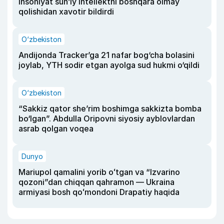
insoniyat sun’iy intellektni boshqara olmay
qolishidan xavotir bildirdi
O‘zbekiston
Andijonda Tracker’ga 21 nafar bog‘cha bolasini
joylab, YTH sodir etgan ayolga sud hukmi o‘qildi
O‘zbekiston
“Sakkiz qator she’rim boshimga sakkizta bomba
bo‘lgan”. Abdulla Oripovni siyosiy ayblovlardan
asrab qolgan voqea
Dunyo
Mariupol qamalini yorib oʻtgan va “Izvarino
qozoni”dan chiqqan qahramon — Ukraina
armiyasi bosh qoʻmondoni Drapatiy haqida