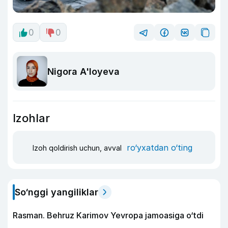
0
0
Nigora A'loyeva
Izohlar
ro‘yxatdan o‘ting
Izoh qoldirish uchun, avval
So‘nggi yangiliklar
Rasman. Behruz Karimov Yevropa jamoasiga o‘tdi