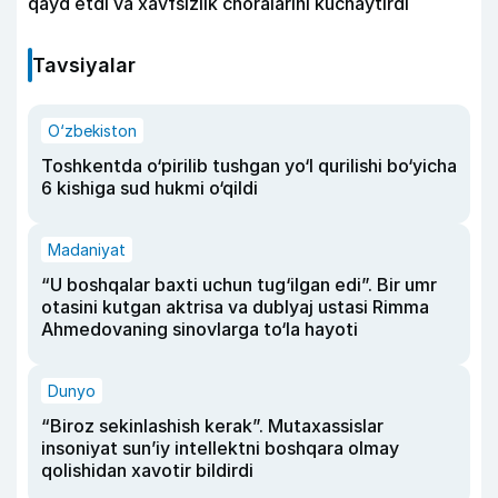
qayd etdi va xavfsizlik choralarini kuchaytirdi
Tavsiyalar
O‘zbekiston
Toshkentda o‘pirilib tushgan yo‘l qurilishi bo‘yicha
6 kishiga sud hukmi o‘qildi
Madaniyat
“U boshqalar baxti uchun tug‘ilgan edi”. Bir umr
otasini kutgan aktrisa va dublyaj ustasi Rimma
Ahmedovaning sinovlarga to‘la hayoti
Dunyo
“Biroz sekinlashish kerak”. Mutaxassislar
insoniyat sun’iy intellektni boshqara olmay
qolishidan xavotir bildirdi