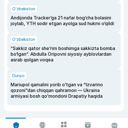
O‘zbekiston
Andijonda Tracker’ga 21 nafar bog‘cha bolasini
joylab, YTH sodir etgan ayolga sud hukmi o‘qildi
O‘zbekiston
“Sakkiz qator she’rim boshimga sakkizta bomba
bo‘lgan”. Abdulla Oripovni siyosiy ayblovlardan
asrab qolgan voqea
Dunyo
Mariupol qamalini yorib oʻtgan va “Izvarino
qozoni”dan chiqqan qahramon — Ukraina
armiyasi bosh qoʻmondoni Drapatiy haqida