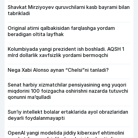
Shavkat Mirziyoyev quruvchilarni kasb bayrami bilan
tabrikladi
Original atirni qalbakisidan farqlashga yordam
beradigan oltita layfhak
Kolumbiyada yangi prezident ish boshladi. AQSH 1
mlrd dollarlik xavfsizlik yordami bermoqchi
Nega Xabi Alonso aynan “Chelsi”ni tanladi?
Senat harbiy xizmatchilar pensiyasining eng yuqori
miqdorini 100 foizgacha oshirishni nazarda tutuvchi
qonunni ma’qulladi
Sun’iy intellekt bolalar ertaklarida ayol obrazlaridan
deyarli foydalanmayapti
OpenAI yangi modelida jiddiy kiberxavf ehtimolini