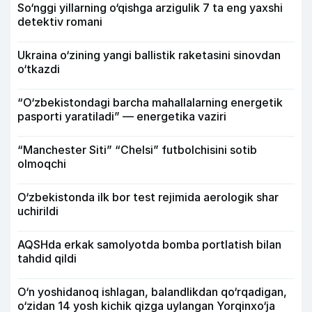
So‘nggi yillarning o‘qishga arzigulik 7 ta eng yaxshi
detektiv romani
Ukraina o‘zining yangi ballistik raketasini sinovdan
o‘tkazdi
“O‘zbekistondagi barcha mahallalarning energetik
pasporti yaratiladi” — energetika vaziri
“Manchester Siti” “Chelsi” futbolchisini sotib
olmoqchi
O‘zbekistonda ilk bor test rejimida aerologik shar
uchirildi
AQSHda erkak samolyotda bomba portlatish bilan
tahdid qildi
O‘n yoshidanoq ishlagan, balandlikdan qo‘rqadigan,
o‘zidan 14 yosh kichik qizga uylangan Yorqinxo‘ja