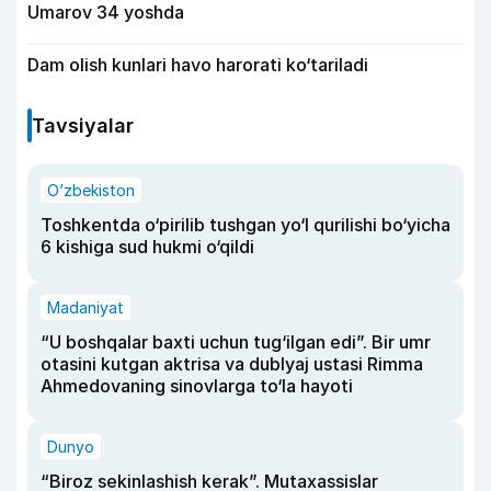
Umarov 34 yoshda
Dam olish kunlari havo harorati ko‘tariladi
Tavsiyalar
O‘zbekiston
Toshkentda o‘pirilib tushgan yo‘l qurilishi bo‘yicha
6 kishiga sud hukmi o‘qildi
Madaniyat
“U boshqalar baxti uchun tug‘ilgan edi”. Bir umr
otasini kutgan aktrisa va dublyaj ustasi Rimma
Ahmedovaning sinovlarga to‘la hayoti
Dunyo
“Biroz sekinlashish kerak”. Mutaxassislar