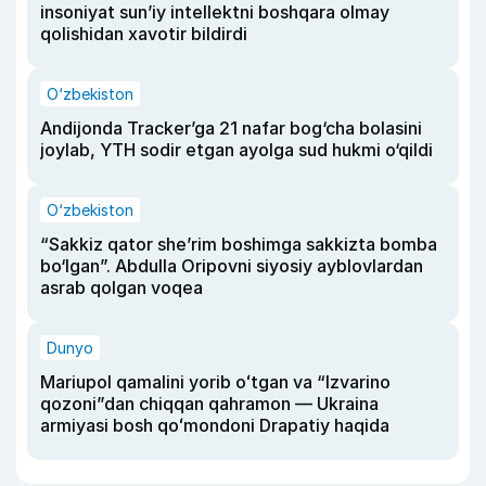
insoniyat sun’iy intellektni boshqara olmay
qolishidan xavotir bildirdi
O‘zbekiston
Andijonda Tracker’ga 21 nafar bog‘cha bolasini
joylab, YTH sodir etgan ayolga sud hukmi o‘qildi
O‘zbekiston
“Sakkiz qator she’rim boshimga sakkizta bomba
bo‘lgan”. Abdulla Oripovni siyosiy ayblovlardan
asrab qolgan voqea
Dunyo
Mariupol qamalini yorib oʻtgan va “Izvarino
qozoni”dan chiqqan qahramon — Ukraina
armiyasi bosh qoʻmondoni Drapatiy haqida