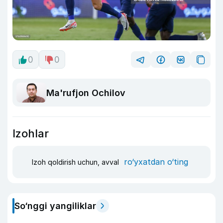
0
0
Ma'rufjon Ochilov
Izohlar
ro‘yxatdan o‘ting
Izoh qoldirish uchun, avval
So‘nggi yangiliklar