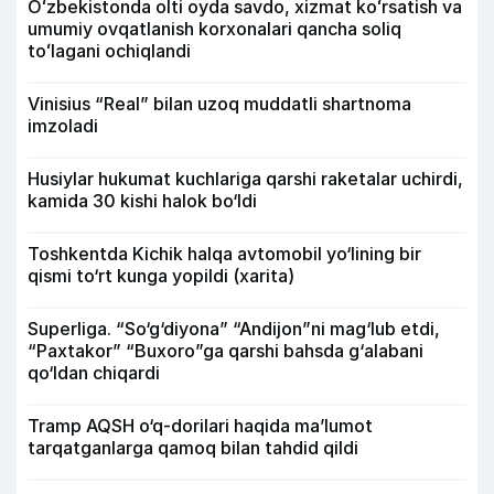
Oʻzbekistonda olti oyda savdo, xizmat koʻrsatish va
umumiy ovqatlanish korxonalari qancha soliq
toʻlagani ochiqlandi
Vinisius “Real” bilan uzoq muddatli shartnoma
imzoladi
Husiylar hukumat kuchlariga qarshi raketalar uchirdi,
kamida 30 kishi halok bo‘ldi
Toshkentda Kichik halqa avtomobil yo‘lining bir
qismi to‘rt kunga yopildi (xarita)
Superliga. “So‘g‘diyona” “Andijon”ni mag‘lub etdi,
“Paxtakor” “Buxoro”ga qarshi bahsda g‘alabani
qo‘ldan chiqardi
Tramp AQSH o‘q-dorilari haqida ma’lumot
tarqatganlarga qamoq bilan tahdid qildi