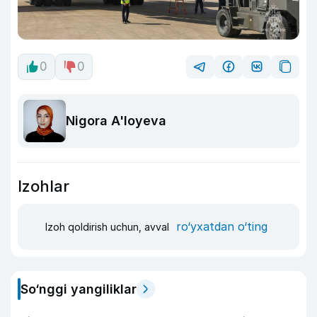
0
0
Nigora A'loyeva
Izohlar
ro‘yxatdan o‘ting
Izoh qoldirish uchun, avval
So‘nggi yangiliklar