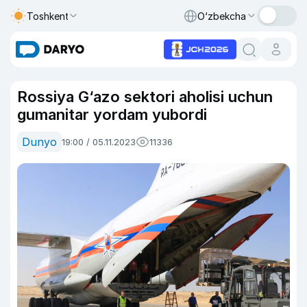
Toshkent
O‘zbekcha
Rossiya G‘azo sektori aholisi uchun
gumanitar yordam yubordi
Dunyo
19:00 / 05.11.2023
11336