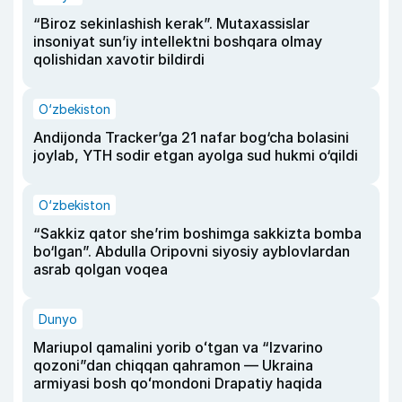
“Biroz sekinlashish kerak”. Mutaxassislar
insoniyat sun’iy intellektni boshqara olmay
qolishidan xavotir bildirdi
O‘zbekiston
Andijonda Tracker’ga 21 nafar bog‘cha bolasini
joylab, YTH sodir etgan ayolga sud hukmi o‘qildi
O‘zbekiston
“Sakkiz qator she’rim boshimga sakkizta bomba
bo‘lgan”. Abdulla Oripovni siyosiy ayblovlardan
asrab qolgan voqea
Dunyo
Mariupol qamalini yorib oʻtgan va “Izvarino
qozoni”dan chiqqan qahramon — Ukraina
armiyasi bosh qoʻmondoni Drapatiy haqida