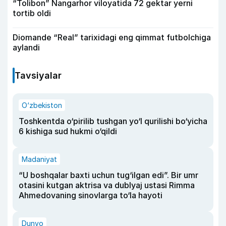
“Tolibon” Nangarhor viloyatida 72 gektar yerni
tortib oldi
Diomande “Real” tarixidagi eng qimmat futbolchiga
aylandi
Tavsiyalar
O‘zbekiston
Toshkentda o‘pirilib tushgan yo‘l qurilishi bo‘yicha
6 kishiga sud hukmi o‘qildi
Madaniyat
“U boshqalar baxti uchun tug‘ilgan edi”. Bir umr
otasini kutgan aktrisa va dublyaj ustasi Rimma
Ahmedovaning sinovlarga to‘la hayoti
Dunyo