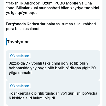
“Yaxshilik Airdropi”: Uzum, PUBG Mobile va Ona
fondi Bilimlar kuni munosabati bilan xayriya tadbirini
yo‘lga qo‘ymoqda
Farg‘onada Kadastrlar palatasi tuman filiali rahbari
pora bilan ushlandi
Tavsiyalar
O‘zbekiston
Jizzaxda 77 yoshli taksichini qo‘y sotib olish
bahonasida yaylovga olib borib o‘ldirgan yigit 20
yilga qamaldi
O‘zbekiston
Toshkentda o‘pirilib tushgan yo‘l qurilishi bo‘yicha
6 kishiga sud hukmi o‘qildi