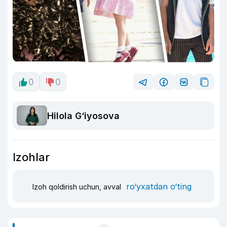
0
0
Hilola G‘iyosova
Izohlar
ro‘yxatdan o‘ting
Izoh qoldirish uchun, avval