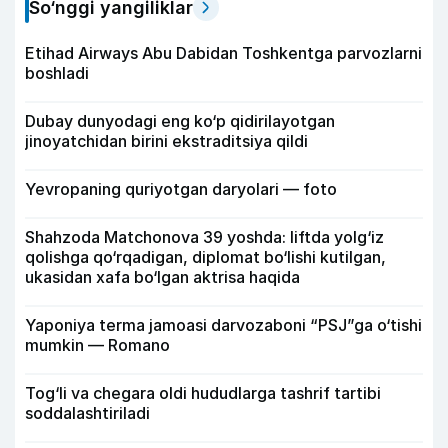
So‘nggi yangiliklar
Etihad Airways Abu Dabidan Toshkentga parvozlarni
boshladi
Dubay dunyodagi eng ko‘p qidirilayotgan
jinoyatchidan birini ekstraditsiya qildi
Yevropaning quriyotgan daryolari — foto
Shahzoda Matchonova 39 yoshda: liftda yolg‘iz
qolishga qo‘rqadigan, diplomat bo‘lishi kutilgan,
ukasidan xafa bo‘lgan aktrisa haqida
Yaponiya terma jamoasi darvozaboni “PSJ”ga o‘tishi
mumkin — Romano
Tog‘li va chegara oldi hududlarga tashrif tartibi
soddalashtiriladi