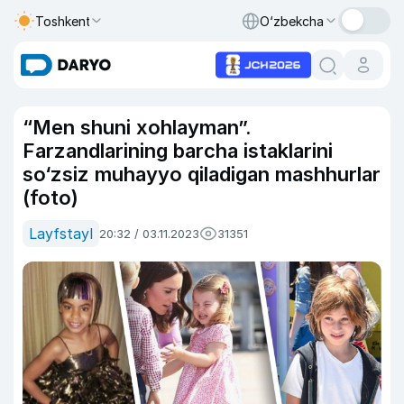
Toshkent
O‘zbekcha
“Men shuni xohlayman”.
Farzandlarining barcha istaklarini
so‘zsiz muhayyo qiladigan mashhurlar
(foto)
Layfstayl
20:32 / 03.11.2023
31351