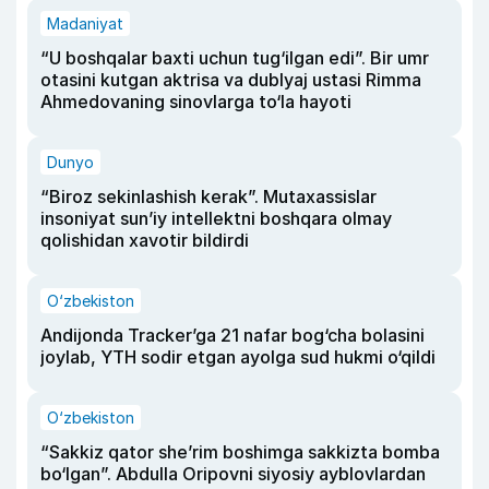
Madaniyat
“U boshqalar baxti uchun tug‘ilgan edi”. Bir umr
otasini kutgan aktrisa va dublyaj ustasi Rimma
Ahmedovaning sinovlarga to‘la hayoti
Dunyo
“Biroz sekinlashish kerak”. Mutaxassislar
insoniyat sun’iy intellektni boshqara olmay
qolishidan xavotir bildirdi
O‘zbekiston
Andijonda Tracker’ga 21 nafar bog‘cha bolasini
joylab, YTH sodir etgan ayolga sud hukmi o‘qildi
O‘zbekiston
“Sakkiz qator she’rim boshimga sakkizta bomba
bo‘lgan”. Abdulla Oripovni siyosiy ayblovlardan