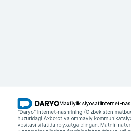
Maxfiylik siyosati
Internet-nas
“Daryo” internet-nashrining (O‘zbekiston matbuo
huzuridagi Axborot va ommaviy kommunikatsiyal
vositasi sifatida ro‘yxatga olingan. Matnli materi