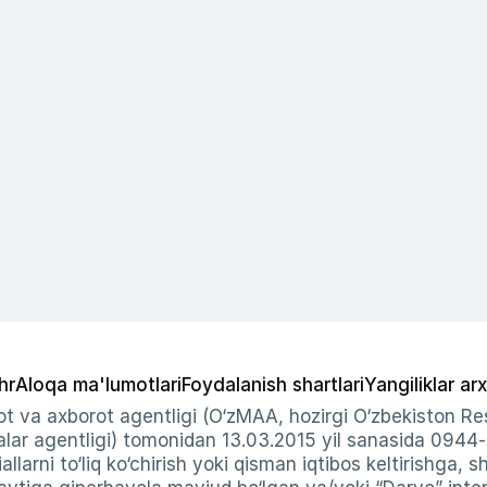
hr
Aloqa ma'lumotlari
Foydalanish shartlari
Yangiliklar arx
t va axborot agentligi (O‘zMAA, hozirgi O‘zbekiston Res
ar agentligi) tomonidan 13.03.2015 yil sanasida 0944
allarni to‘liq ko‘chirish yoki qisman iqtibos keltirishga, 