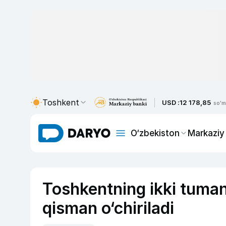
Toshkent
USD :
12 178,85
so'm
O‘zbekiston
Markaziy
Toshkentning ikki tuman
qisman o‘chiriladi