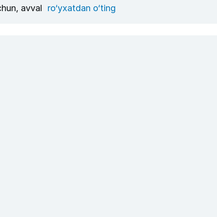
uchun, avval
ro‘yxatdan o‘ting