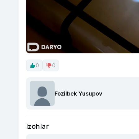
0
0
Fozilbek Yusupov
Izohlar