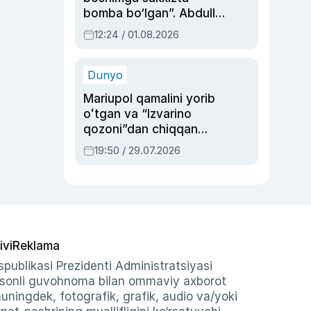
bomba bo‘lgan”. Abdulla
Oripovni siyosiy
12:24 / 01.08.2026
ayblovlardan asrab
qolgan voqea
Dunyo
Mariupol qamalini yorib
oʻtgan va “Izvarino
qozoni”dan chiqqan
qahramon — Ukraina
19:50 / 29.07.2026
armiyasi bosh
qoʻmondoni Drapatiy
haqida
ivi
Reklama
publikasi Prezidenti Administratsiyasi
-sonli guvohnoma bilan ommaviy axborot
shuningdek, fotografik, grafik, audio va/yoki