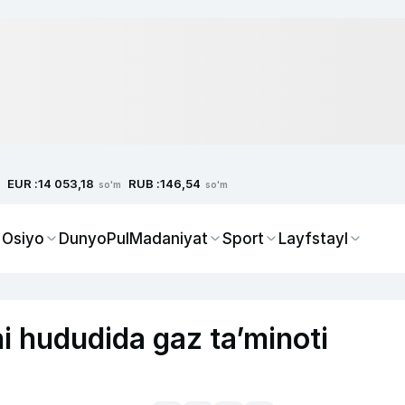
EUR :
RUB :
14 053,18
146,54
so'm
so'm
 Osiyo
Dunyo
Pul
Madaniyat
Sport
Layfstayl
i hududida gaz ta’minoti