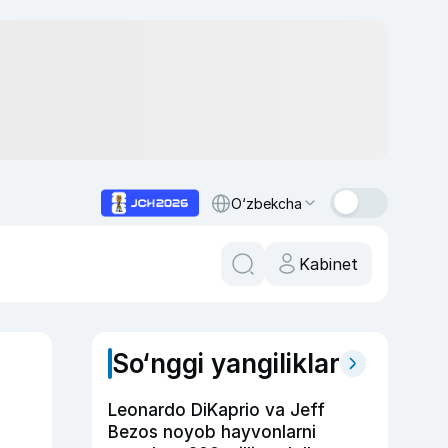
O‘zbekcha
Kabinet
So‘nggi yangiliklar
Leonardo DiKaprio va Jeff
Bezos noyob hayvonlarni