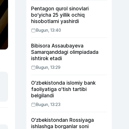
xatosi haqida gapirdi
Pentagon qurol sinovlari
bo‘yicha 25 yillik ochiq
hisobotlarni yashirdi
Bugun, 13:40
Bibisora Assaubayeva
Samarqanddagi olimpiadada
ishtirok etadi
Bugun, 13:29
O‘zbekistonda islomiy bank
faoliyatiga o‘tish tartibi
belgilandi
Bugun, 13:23
O‘zbekistondan Rossiyaga
ishlashga borganlar soni