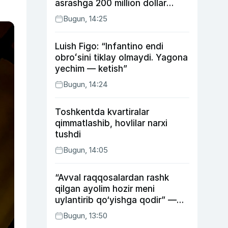
asrashga 200 million dollar
ajratdi
Bugun, 14:25
Luish Figo: “Infantino endi
obroʻsini tiklay olmaydi. Yagona
yechim — ketish”
Bugun, 14:24
Toshkentda kvartiralar
qimmatlashib, hovlilar narxi
tushdi
Bugun, 14:05
“Avval raqqosalardan rashk
qilgan ayolim hozir meni
uylantirib qo‘yishga qodir” —
Anvar Sobirov davlat ishidagi
Bugun, 13:50
faoliyati va o‘g‘il tarbiyasidagi