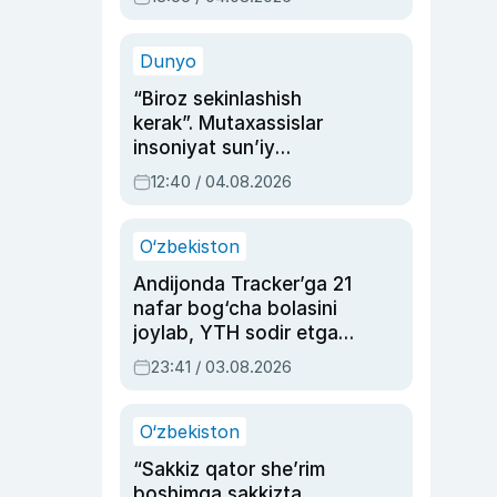
Ahmedovaning
sinovlarga to‘la hayoti
Dunyo
“Biroz sekinlashish
kerak”. Mutaxassislar
insoniyat sun’iy
intellektni boshqara
12:40 / 04.08.2026
olmay qolishidan xavotir
bildirdi
O‘zbekiston
Andijonda Tracker’ga 21
nafar bog‘cha bolasini
joylab, YTH sodir etgan
ayolga sud hukmi o‘qildi
23:41 / 03.08.2026
O‘zbekiston
“Sakkiz qator she’rim
boshimga sakkizta