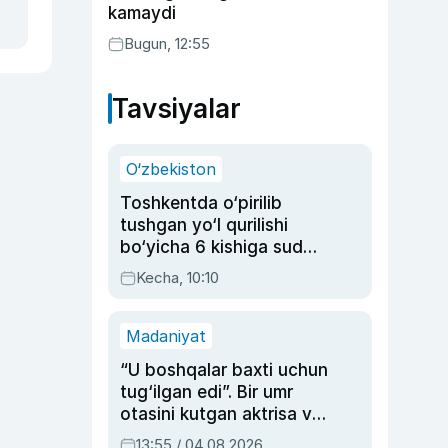
kamaydi
Bugun, 12:55
Tavsiyalar
O‘zbekiston
Toshkentda o‘pirilib
tushgan yo‘l qurilishi
bo‘yicha 6 kishiga sud
hukmi o‘qildi
Kecha, 10:10
Madaniyat
“U boshqalar baxti uchun
tug‘ilgan edi”. Bir umr
otasini kutgan aktrisa va
dublyaj ustasi Rimma
13:55 / 04.08.2026