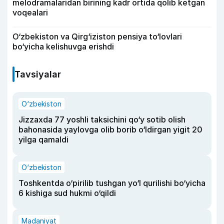
melodramalaridan birining kadr ortida qolib ketgan
voqealari
O‘zbekiston va Qirg‘iziston pensiya to‘lovlari
bo‘yicha kelishuvga erishdi
Tavsiyalar
O‘zbekiston
Jizzaxda 77 yoshli taksichini qo‘y sotib olish
bahonasida yaylovga olib borib o‘ldirgan yigit 20
yilga qamaldi
O‘zbekiston
Toshkentda o‘pirilib tushgan yo‘l qurilishi bo‘yicha
6 kishiga sud hukmi o‘qildi
Madaniyat