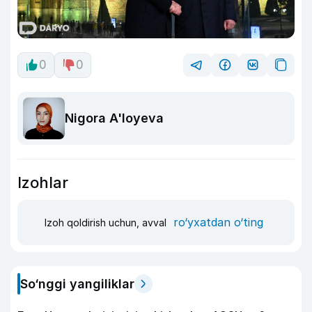
0
0
Nigora A'loyeva
Izohlar
ro‘yxatdan o‘ting
Izoh qoldirish uchun, avval
So‘nggi yangiliklar