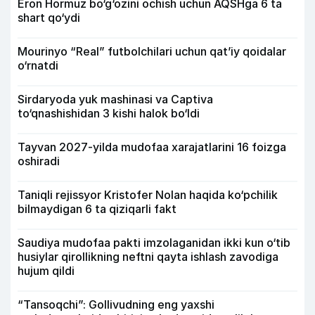
Eron Hormuz bo‘g‘ozini ochish uchun AQSHga 6 ta
shart qo‘ydi
Mourinyo “Real” futbolchilari uchun qat’iy qoidalar
o‘rnatdi
Sirdaryoda yuk mashinasi va Captiva
to‘qnashishidan 3 kishi halok bo‘ldi
Tayvan 2027-yilda mudofaa xarajatlarini 16 foizga
oshiradi
Taniqli rejissyor Kristofer Nolan haqida ko‘pchilik
bilmaydigan 6 ta qiziqarli fakt
Saudiya mudofaa pakti imzolaganidan ikki kun o‘tib
husiylar qirollikning neftni qayta ishlash zavodiga
hujum qildi
“Tansoqchi”: Gollivudning eng yaxshi