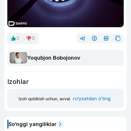
0
0
Yoqubjon Bobojonov
Izohlar
ro‘yxatdan o‘ting
Izoh qoldirish uchun, avval
So‘nggi yangiliklar