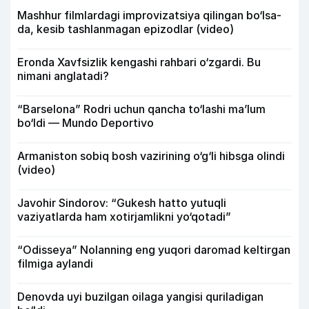
Mashhur filmlardagi improvizatsiya qilingan bo‘lsa-
da, kesib tashlanmagan epizodlar (video)
Eronda Xavfsizlik kengashi rahbari o‘zgardi. Bu
nimani anglatadi?
“Barselona” Rodri uchun qancha to‘lashi ma’lum
bo‘ldi — Mundo Deportivo
Armaniston sobiq bosh vazirining o‘g‘li hibsga olindi
(video)
Javohir Sindorov: “Gukesh hatto yutuqli
vaziyatlarda ham xotirjamlikni yo‘qotadi”
“Odisseya” Nolanning eng yuqori daromad keltirgan
filmiga aylandi
Denovda uyi buzilgan oilaga yangisi quriladigan