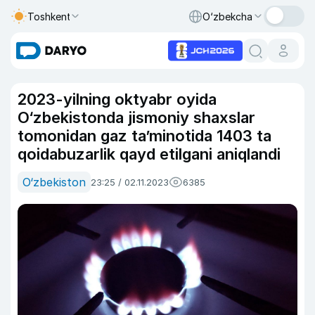
Toshkent
O‘zbekcha
2023-yilning oktyabr oyida
O‘zbekistonda jismoniy shaxslar
tomonidan gaz taʼminotida 1403 ta
qoidabuzarlik qayd etilgani aniqlandi
O‘zbekiston
23:25 / 02.11.2023
6385