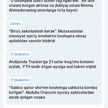
“U boshqalar baxti uchun tug‘ilgan edi”. Bir umr
otasini kutgan aktrisa va dublyaj ustasi Rimma
Ahmedovaning sinovlarga to‘la hayoti
Dunyo
“Biroz sekinlashish kerak”. Mutaxassislar
insoniyat sun’iy intellektni boshqara olmay
qolishidan xavotir bildirdi
O‘zbekiston
Andijonda Tracker’ga 21 nafar bog‘cha bolasini
joylab, YTH sodir etgan ayolga sud hukmi o‘qildi
O‘zbekiston
“Sakkiz qator she’rim boshimga sakkizta bomba
bo‘lgan”. Abdulla Oripovni siyosiy ayblovlardan
asrab qolgan voqea