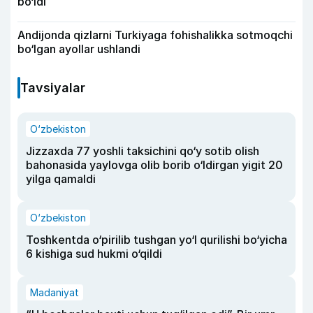
bo‘ldi
Andijonda qizlarni Turkiyaga fohishalikka sotmoqchi
bo‘lgan ayollar ushlandi
Tavsiyalar
O‘zbekiston
Jizzaxda 77 yoshli taksichini qo‘y sotib olish
bahonasida yaylovga olib borib o‘ldirgan yigit 20
yilga qamaldi
O‘zbekiston
Toshkentda o‘pirilib tushgan yo‘l qurilishi bo‘yicha
6 kishiga sud hukmi o‘qildi
Madaniyat