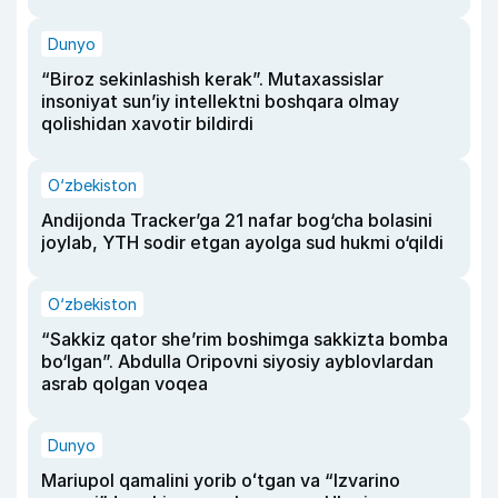
Dunyo
“Biroz sekinlashish kerak”. Mutaxassislar
insoniyat sun’iy intellektni boshqara olmay
qolishidan xavotir bildirdi
O‘zbekiston
Andijonda Tracker’ga 21 nafar bog‘cha bolasini
joylab, YTH sodir etgan ayolga sud hukmi o‘qildi
O‘zbekiston
“Sakkiz qator she’rim boshimga sakkizta bomba
bo‘lgan”. Abdulla Oripovni siyosiy ayblovlardan
asrab qolgan voqea
Dunyo
Mariupol qamalini yorib oʻtgan va “Izvarino