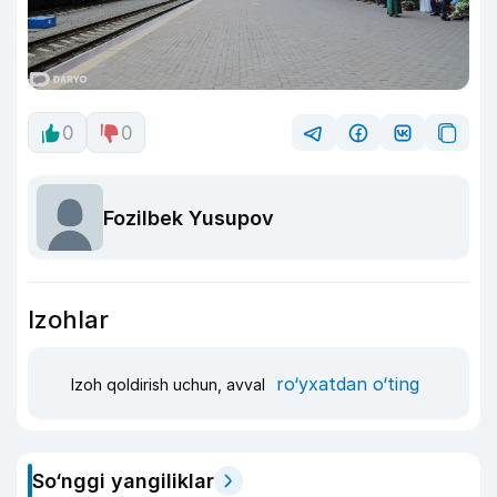
0
0
Fozilbek Yusupov
Izohlar
ro‘yxatdan o‘ting
Izoh qoldirish uchun, avval
So‘nggi yangiliklar