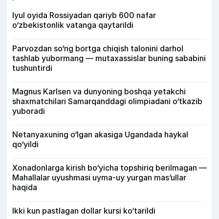
Iyul oyida Rossiyadan qariyb 600 nafar
o‘zbekistonlik vatanga qaytarildi
Parvozdan so‘ng bortga chiqish talonini darhol
tashlab yubormang — mutaxassislar buning sababini
tushuntirdi
Magnus Karlsen va dunyoning boshqa yetakchi
shaxmatchilari Samarqanddagi olimpiadani o‘tkazib
yuboradi
Netanyaxuning o‘lgan akasiga Ugandada haykal
qo‘yildi
Xonadonlarga kirish bo‘yicha topshiriq berilmagan —
Mahallalar uyushmasi uyma-uy yurgan mas’ullar
haqida
Ikki kun pastlagan dollar kursi ko‘tarildi