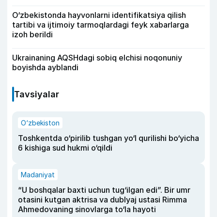
O‘zbekistonda hayvonlarni identifikatsiya qilish
tartibi va ijtimoiy tarmoqlardagi feyk xabarlarga
izoh berildi
Ukrainaning AQSHdagi sobiq elchisi noqonuniy
boyishda ayblandi
Tavsiyalar
O‘zbekiston
Toshkentda o‘pirilib tushgan yo‘l qurilishi bo‘yicha
6 kishiga sud hukmi o‘qildi
Madaniyat
“U boshqalar baxti uchun tug‘ilgan edi”. Bir umr
otasini kutgan aktrisa va dublyaj ustasi Rimma
Ahmedovaning sinovlarga to‘la hayoti